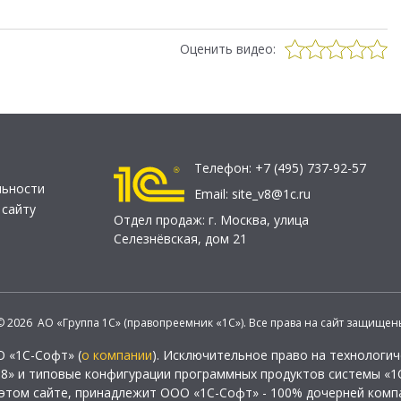
Оценить видео:
Телефон:
+7 (495) 737-92-57
льности
Email:
site_v8@1c.ru
 сайту
Отдел продаж:
г. Москва
,
улица
Селезнёвская, дом 21
© 2026 АО «Группа 1С» (правопреемник «1С»). Все права на сайт защищен
О «1С-Софт» (
о компании
). Исключительное право на технологи
 8» и типовые конфигурации программных продуктов системы «1С
этом сайте, принадлежит ООО «1С-Софт» - 100% дочерней комп