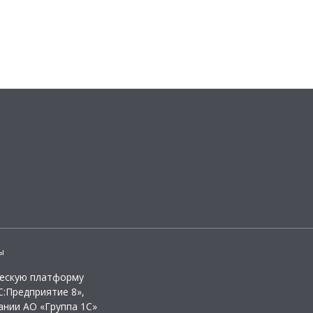
ы
ческую платформу
:Предприятие 8»,
ании АО «Группа 1С»