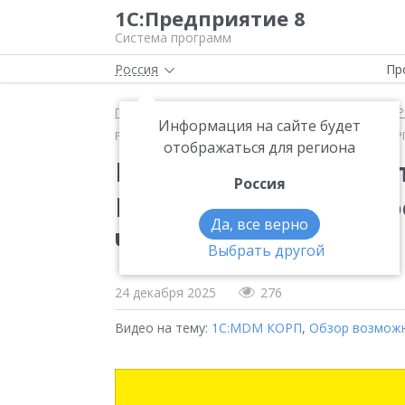
1С:Предприятие 8
Система программ
Россия
Пр
Главная
Методические материалы
1С:MDM КОР
Информация на сайте будет
Развитие «1С:MDM Управление мастер-данными КОРП» 
отображаться для региона
Развитие «1С:MDM У
Россия
КОРП» (12-й Бизнес-фо
Да, все верно
Чернявский Антон, «1
Выбрать другой
24 декабря 2025
276
Видео на тему:
1С:MDM КОРП
,
Обзор возмож