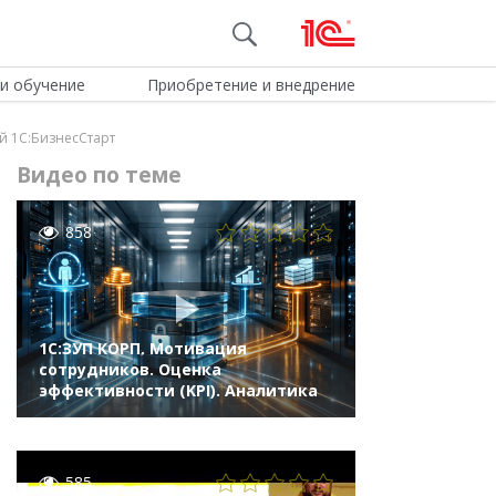
и обучение
Приобретение и внедрение
й 1С:БизнесСтарт
Видео по теме
858
1С:ЗУП КОРП. Мотивация
сотрудников. Оценка
эффективности (KPI). Аналитика
585