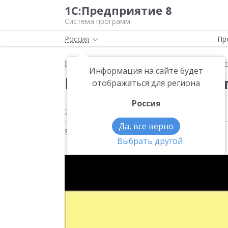
1С:Предприятие 8
Система программ
Россия
Пр
Главная
Методические материалы
1С:БизнесСт
Информация на сайте будет
Первое знакомство с
отображаться для региона
Россия
23 августа 2019
684
Да, все верно
Видео на тему:
1С:БизнесСтарт
Выбрать другой