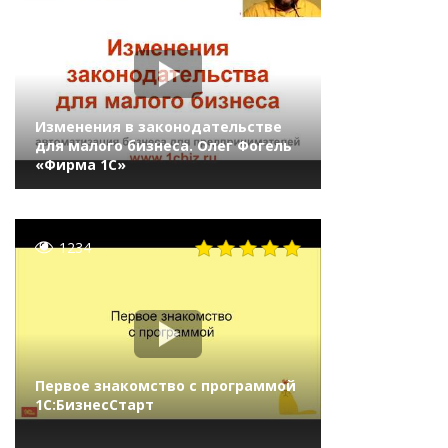
Изменения в законодательстве
для малого бизнеса. Олег Фогель
«Фирма 1С»
1234
Первое знакомство с программой
1С:БизнесСтарт