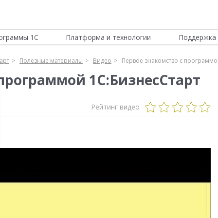
ограммы 1С
Платформа и технологии
Поддержка 
арт
Полезные материалы
Видео
Первое знакомство с программо
 программой 1С:БизнесСтарт
Рейтинг видео