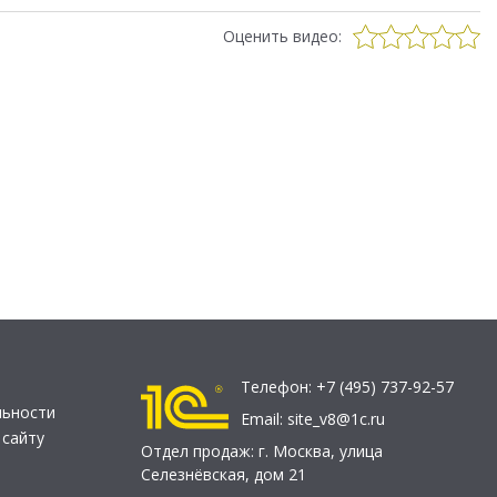
Оценить видео:
Телефон:
+7 (495) 737-92-57
льности
Email:
site_v8@1c.ru
 сайту
Отдел продаж:
г. Москва
,
улица
Селезнёвская, дом 21