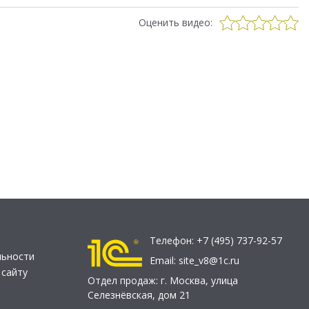
Оценить видео:
Телефон:
+7 (495) 737-92-57
льности
Email:
site_v8@1c.ru
 сайту
Отдел продаж:
г. Москва
,
улица
Селезнёвская, дом 21