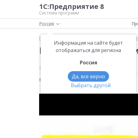
1С:Предприятие 8
Система программ
Россия
Пр
Главная
Методические материалы
1С:БизнесСт
Информация на сайте будет
Когда платить налоги
отображаться для региона
Россия
23 августа 2019
620
Да, все верно
Видео на тему:
1С:БизнесСтарт
Выбрать другой