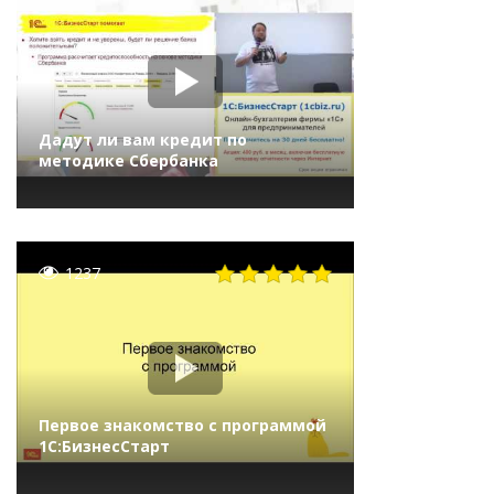
Дадут ли вам кредит по
методике Сбербанка
1237
Первое знакомство с программой
1С:БизнесСтарт