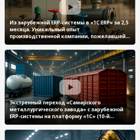
Из зарубежной ERP-системы в «1C:ERP» за 2,5
месяца. Уникальный опыт
производственной компании, пожелавшей
остаться в России (10-й Бизнес-форум 1С:ERP
13 октября 2023 г., Кузнецов Михаил, ООО
«РИДАН»)
Экстренный переход «Самарского
металлургического завода» c зарубежной
ERP-системы на платформу «1С» (10-й
Бизнес-форум 1С:ERP 13 октября 2023 г.,
Полякова Светлана, АО «Самарский
металлургический завод»)