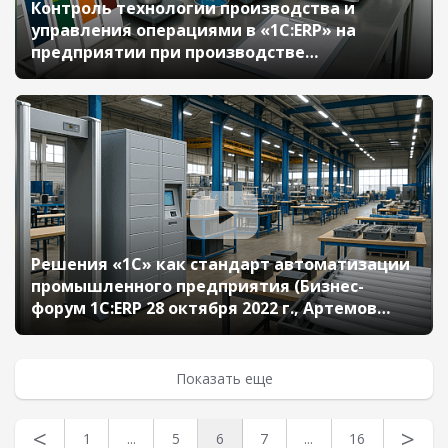
Контроль технологии производства и
управления операциями в «1С:ERP» на
предприятии при производстве
лакокрасочных материалов (Бизнес-форум
1С:ERP 28 октября 2022 г., Шевченко Ольга,
«ЭСКАРО КЕМИКАЛ АС»)
Решения «1С» как стандарт автоматизации
промышленного предприятия (Бизнес-
форум 1С:ERP 28 октября 2022 г., Артемов
Андрей, АО «Калужский
Электромеханический Завод»)
Показать еще
<
>
1
...
5
6
7
...
16