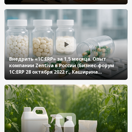
Лихачева Александра, ГК
«Информтехника»)
Внедрить «1С:ERP» за 1,5 месяца. Опыт
компании Zentiva в России (Бизнес-форум
1С:ERP 28 октября 2022 г., Каширина
Вероника, «Zentiva»)