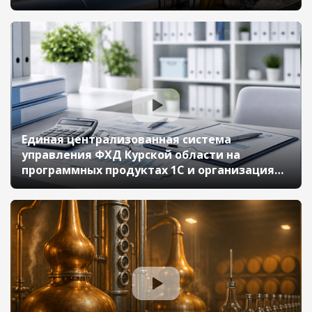
«1С:ERP. Управление холдингом» (10-й
Бизнес-форум 1С:ERP 13 октября 2023 г.,
Стружкова Юлия, АО «Технологии ОФС»)
Единая централизованная система
управления ФХД Курской области на
программных продуктах 1С и организация
поддержки 3 000 пользователей с помощью
сервиса «1С-Коннект» (10-й Бизнес-форум
1С:ERP 13 октября 2023 г., Жеребцов Сергей,
ОКУ «Центр бюджетного учет