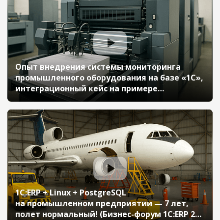
Опыт внедрения системы мониторинга
промышленного оборудования на базе «1С»,
интеграционный кейс на примере
«Ленполиграфмаш» (Бизнес-форум 1С:ERP 28
октября 2022 г., Горячев Фрол,
«Ленполиграфмаш», Гурьев Андрей,
«Синимекс»)
1С:ERP + Linux + PostgreSQL
на промышленном предприятии — 7 лет,
полет нормальный! (Бизнес-форум 1С:ERP 28