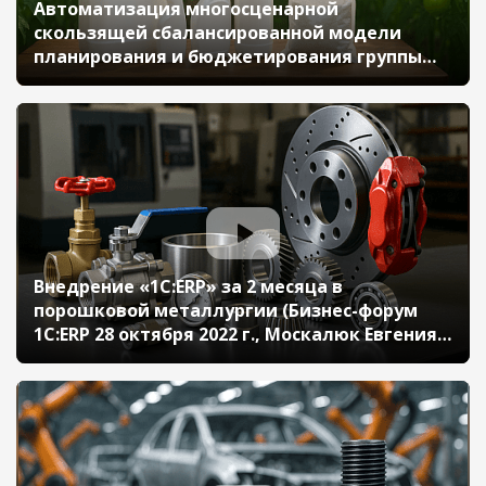
Автоматизация многосценарной
скользящей сбалансированной модели
планирования и бюджетирования группы
компаний «ФРАНДЕСА» на базе «1C:ERP для
Беларуси» (Бизнес-форум 1С:ERP 28 октября
2022 г., Гусаревич Денис, «ФРАНДЕСА»)
Внедрение «1С:ERP» за 2 месяца в
порошковой металлургии (Бизнес-форум
1С:ERP 28 октября 2022 г., Москалюк Евгения,
«КЗПМ», Вербивская Анна, «ИТРП»)