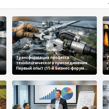
Трансформация процесса
Л
технологического присоединения.
с
Первый опыт (11-й Бизнес-форум
с
1С:ERP 17 октября 2024 г., Гвоздев
г
Алексей, АО «Региональные
«
электрические сети»)
й
2
«