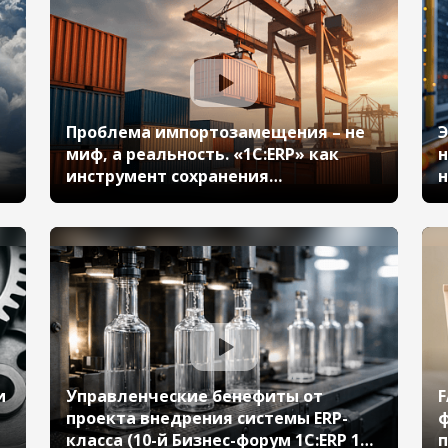
октября 2024 г., Радченко Илья, АО
«Череповецкий фанерномебельный
комбинат»)
Проблема импортозамещения – не
Э
миф, а реальность. «1С:ERP» как
н
инструмент сохранения
н
непрерывности бизнеса. Кейс
1
,
Lindaily (10-й Бизнес-форум 1С:ERP 13
А
октября 2023 г., Мамбетова Анна,
ООО «Линдэйли»)
и
Управленческие бенефиты от
F
проекта внедрения системы ERP-
ф
класса (10-й Бизнес-форум 1С:ERP 13
п