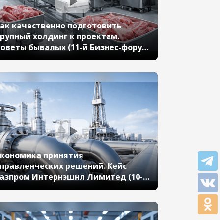
ак качественно подготовить
рупный холдинг к проектам.
оветы бывалых (11-й Бизнес-форум
С:ERP 17 октября 2024 г., Заломаев
аксим, АО «Сибагро»)
кономика принятия
правленческих решений. Кейс
азпром Интернэшнл Лимитед (10-й
изнес-форум 1С:ERP 13 октября 2023
., Соколов Егор, ООО «Газпром
Интернэшнл Лимитед»)