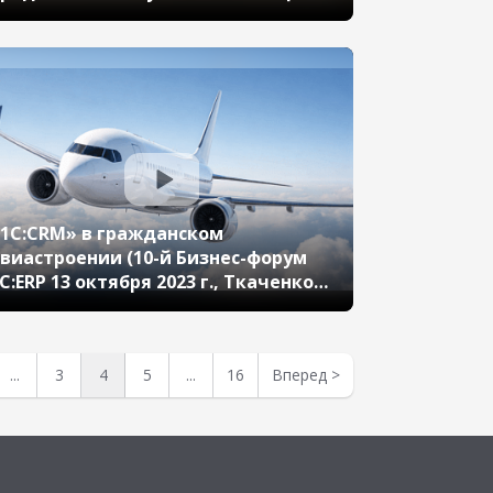
10-й Бизнес-форум 1С:ERP 13
ктября 2023 г., Герасимов
онстантин, АО «Фаберлик»)
1С:CRM» в гражданском
виастроении (10-й Бизнес-форум
С:ERP 13 октября 2023 г., Ткаченко
имур, ПАО «Яковлев»)
...
3
4
5
...
16
Вперед
>