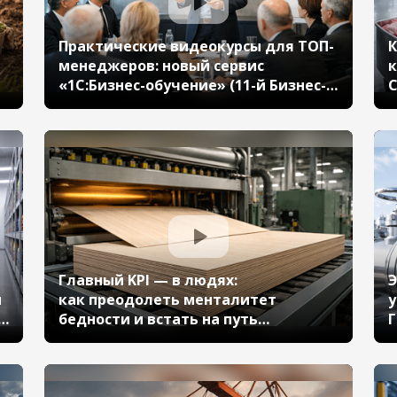
Практические видеокурсы для ТОП-
К
менеджеров: новый сервис
к
«1С:Бизнес-обучение» (11-й Бизнес-
С
форум 1С:ERP 17 октября 2024 г.,
1
Костин Борис, «1С»)
М
Главный KPI — в людях:
Э
ы
как преодолеть менталитет
у
бедности и встать на путь
Г
эффективности в цифровой
Б
м
трансформации бизнес-процессов
г
(11-й Бизнес-форум 1С:ERP 17