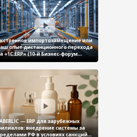
кстренное импортозамещение или
аш опыт дистанционного перехода
а «1С:ERP» (10-й Бизнес-форум
С:ERP 13 октября 2023 г., Новиков
лексей, ООО «ВНТС»)
ABERLIC — ERP для зарубежных
илиалов: внедрение системы за
ределами РФ в условиях санкций