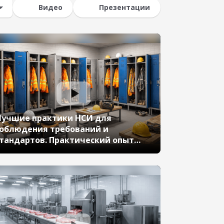
Видео
Презентации
учшие практики НСИ для
облюдения требований и
тандартов. Практический опыт
руппы компаний
Спецобъединение Юго-запад» (11-
 Бизнес-форум 1С:ERP 17 октября
024 г., Кшимовская Елена, ООО
Спецобъединение Юго-Запад»)