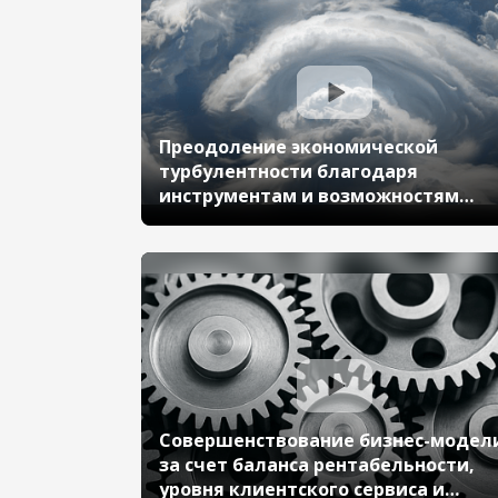
Александр, ГК «Восток-Сервис»)
Преодоление экономической
турбулентности благодаря
инструментам и возможностям
«1С:ERP» (10-й Бизнес-форум 1С:ERP
13 октября 2023 г., Шевченко Ольга
«Эскаро Кемикал АС»)
Совершенствование бизнес-модел
за счет баланса рентабельности,
уровня клиентского сервиса и