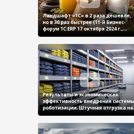
Ландшафт «1С» в 2 раза дешевле,
но в 30 раз быстрее (11-й Бизнес-
форум 1С:ERP 17 октября 2024 г.,
Леонов Алексей,
«Агропромкомплектация»)
Результаты и экономическая
эффективность внедрения систем
роботизации. Штучная отгрузка на
распределительном центре ГК
«Восток-Сервис» (11-й Бизнес-фору
1С:ERP 17 октября 2024 г., Жданов