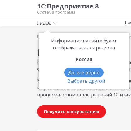
1С:Предприятие 8
Система программ
Россия
Пр
Главная
Методические материалы
Доклады кл
Информация на сайте будет
отображаться для региона
Материалы по теме
Россия
На странице собраны доклады клиентов
опытом внедрения и эксплуатации про
Да, все верно
Вы сможете познакомиться с реальными
Выбрать другой
и практических рекомендациях от колле
процессов с помощью решений 1С и вы
Получить консультацию