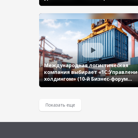
планирования производства.
Внедрение «1C:ERP» (10-й Бизнес-
форум 1С:ERP 13 октября 2023 г.,
Савин Евгений, «ЭКМ Холдинг»)
Международная логистическая
компания выбирает «1С:Управлени
холдингом» (10-й Бизнес-форум
1С:ERP 13 октября 2023 г., Павлова
Тамара, ООО «Сервисный Центр
ФЕСКО»)
Показать еще