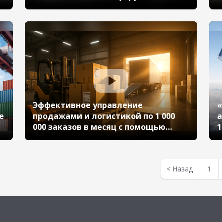
октября 2023 г., Кругликов Денис,
(
«Алкогольная Сибирская Группа»)
о
К
Эффективное управление
«
е
продажами и логистикой по 1 000
а
000 заказов в месяц с помощью
1
«1С:ERP» (10-й Бизнес-форум 1С:ERP
Т
13 октября 2023 г., Поляков Руслан,
«Greenway Global»)
<
Назад
1