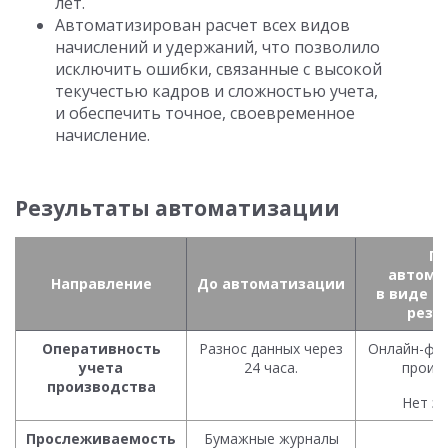
лет.
Автоматизирован расчет всех видов
начислений и удержаний, что позволило
исключить ошибки, связанные с высокой
текучестью кадров и сложностью учета,
и обеспечить точное, своевременное
начисление.
Результаты автоматизации
По
автома
Направление
До автоматизации
в виде и
резу
Оперативность
Разнос данных через
Онлайн-фик
учета
24 часа.
произв
производства
Нет за
Прослеживаемость
Бумажные журналы
1