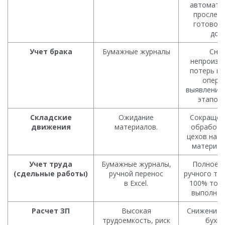
автомати
прослеж
готовой 
до с
Учет брака
Бумажные журналы
Сни
непроизв
потерь на
опера
выявления
этапов 
Складские
Ожидание
Сокращен
движения
материалов.
обработк
цехов на 
материал
Учет труда
Бумажные журналы,
Полное и
(сдельные работы)
ручной перенос
ручного тру
в Excel.
100% точн
выполнен
Расчет ЗП
Высокая
Снижение 
трудоемкость, риск
бухга