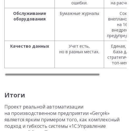
ошибки.
на расчет
Обслуживание
Бумажные журналы
Сокр
оборудования
внепланов
на 16%
внедрени
предупреди
Качество данных
Учет есть,
Единая, д
но в разных местах.
база для
стратегиче
топ-мене
Итоги
Проект реальной автоматизации
на производственном предприятии «Gerçek»
является ярким примером того, как комплексный
подход и гибкость системы «1С:Управление