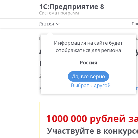
1С:Предприятие 8
Система программ
Россия
Пр
Главная
Методические материалы
Автоматизац
Информация на сайте будет
Автоматизация всему
отображаться для региона
пекарней
Россия
27 ноября 2020
Да, все верно
2342
Выбрать другой
Кейсы на тему:
Реальная автоматизация
,
Конк