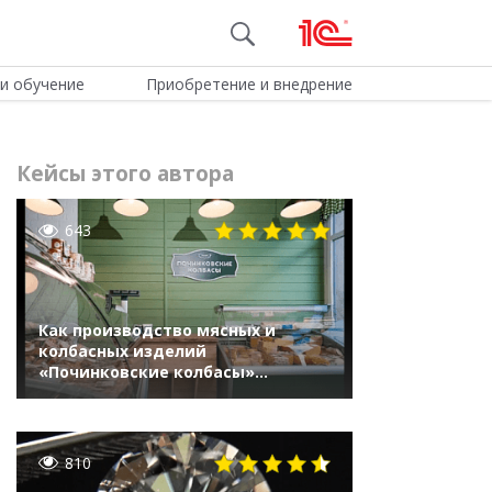
и обучение
Приобретение и внедрение
Кейсы этого автора
643
Как производство мясных и
колбасных изделий
«Починковские колбасы»
подготовилось к росту
мощностей с помощью 1С
810