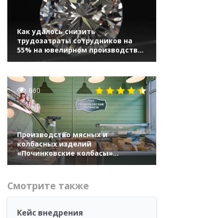
Как удалось снизить
трудозатраты сотрудников на
55% на ювелирном производстве
«Кристаллдиам» с помощью
«1С:Управление нашей фирмой»
660
Производство мясных и
колбасных изделий
«Починковские колбасы»
увеличило скорость обработки
заказов на 40% с помощью
доработки рабочих мест в «1С»
Смотрите также
Кейс внедрения