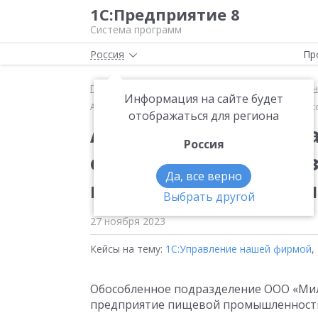
1С:Предприятие 8
Система программ
Россия
Пр
Главная
Методические материалы
1С:Управле
Информация на сайте будет
Автоматизация учета удостоверений качества в о
отображаться для региона
Автоматизация учета
Россия
обособленном подра
Да, все верно
пищевой промышлен
Выбрать другой
27 ноября 2023
Кейсы на тему:
1С:Управление нашей фирмой
,
Обособленное подразделение ООО «Мил
предприятие пищевой промышленности