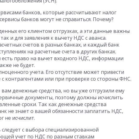
алогообложения (УСН).
ервисами банков, которые рассчитывают налог
 сервисы банков могут не справиться. Почему?
енных его клиентом отгрузках, а эти данные важны
 так и для заявления к вычету НДС с аванса.
асчетных счетов в разных банках, и каждый банк
ступлениях на расчетные счета в других банках.
и есть право на вычет входного НДС, информации
акже не будет.
лноценного учета. Его отсутствие может привести
 с контрагентами или при проверке со стороны ФНС.
 вам денежные средства, но вы уже отгрузили ему
 первичные документы, поэтому должны исчислить
овленные сроки. Так как денежные средства
анк не знает о вашей обязанности заплатить НДС,
г не исчислит.
 следует с выбора специализированной
ющей учет по НДС по разным ставкам