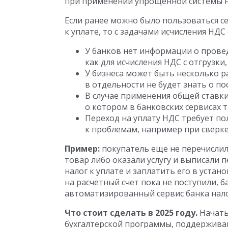
при применении упрощенной системы н
Если ранее можно было пользоваться с
к уплате, то с задачами исчисления НДС
У банков нет информации о провед
как для исчисления НДС с отгрузки,
У бизнеса может быть несколько р
в отдельности не будет знать о по
В случае применения общей ставк
о котором в банковских сервисах т
Переход на уплату НДС требует по
к проблемам, например при сверке
Пример:
покупатель еще не перечислил
товар либо оказали услугу и выписали
налог к уплате и заплатить его в устан
на расчетный счет пока не поступили, б
автоматизированный сервис банка нало
Что стоит сделать в 2025 году.
Начать
бухгалтерской программы, поддержива