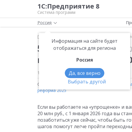
1С:Предприятие 8
Система программ
Россия
Пр
Главная
Методические материалы
5 шагов, ко
Информация на сайте будет
5 шагов, которые нуж
отображаться для региона
переплатить НДС в 20
Россия
16 декабря 2025
Да, все верно
3032
Выбрать другой
Статьи на тему:
1С:Фреш
,
Изменения законод
реформа 2025
Если вы работаете на «упрощенке» и ва
20 млн руб., с 1 января 2026 года вы с
позаботиться уже сейчас, чтобы быть г
шагов помогут легче пройти переходны