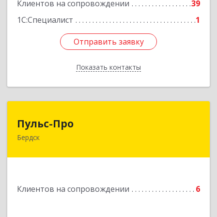
Клиентов на сопровождении
39
1С:Специалист
1
Отправить заявку
Отправить заявку
Показать контакты
Назад
Пульс-Про
Пульс-Про
Бердск
633010, Новосибирская обл, Бердск, Ленина,
дом № 89/8, оф.509
Подробнее
Клиентов на сопровождении
6