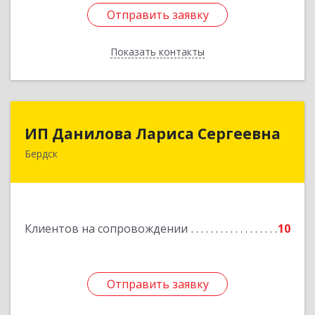
Отправить заявку
Отправить заявку
Показать контакты
Назад
ИП Данилова Лариса Сергеевна
ИП Данилова Лариса Сергеевна
Бердск
633004, Новосибирская обл, Бердск г, Озерная
ул, дом № 42, кв.40
Подробнее
Клиентов на сопровождении
10
Отправить заявку
Отправить заявку