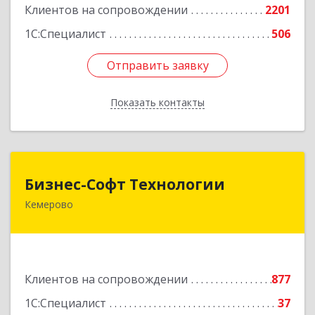
Клиентов на сопровождении
2201
1С:Специалист
506
Отправить заявку
Отправить заявку
Показать контакты
Назад
Бизнес-Софт Технологии
Бизнес-Софт Технологии
Кемерово
650992, Кемеровская область - Кузбасс обл,
Кемерово г, Советский пр-кт, дом № 2/8, оф.401
Подробнее
Клиентов на сопровождении
877
1С:Специалист
37