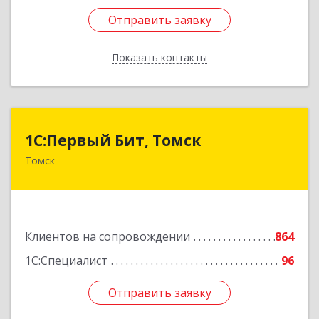
Отправить заявку
Отправить заявку
Показать контакты
Назад
1С:Первый Бит, Томск
1С:Первый Бит, Томск
Томск
634041, Томская обл, Томск г, Кирова пр-кт,
дом № 51А, оф.508
Подробнее
Клиентов на сопровождении
864
1С:Специалист
96
Отправить заявку
Отправить заявку