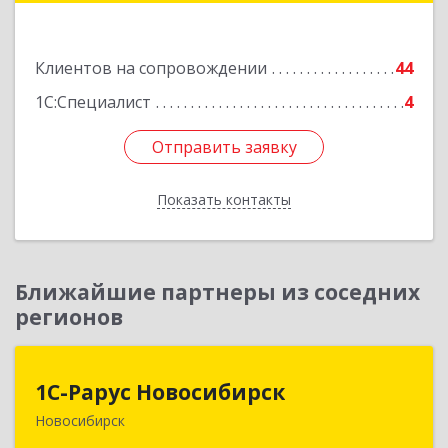
Подробнее
Клиентов на сопровождении
44
1С:Специалист
4
Отправить заявку
Отправить заявку
Показать контакты
Назад
Ближайшие партнеры из соседних
регионов
1С-Рарус Новосибирск
1С-Рарус Новосибирск
Новосибирск
630015, Новосибирская обл, Новосибирск г,