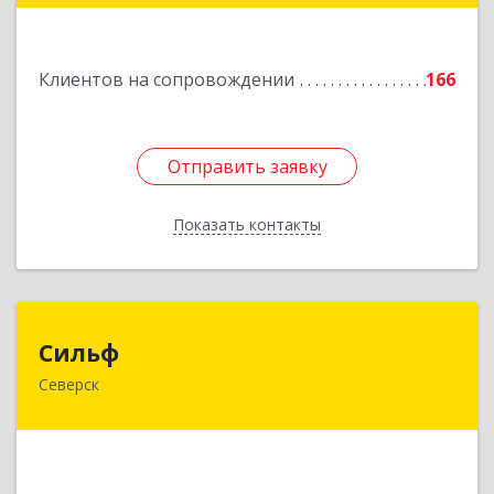
Подробнее
Клиентов на сопровождении
166
Отправить заявку
Отправить заявку
Показать контакты
Назад
Сильф
Сильф
Северск
636000, Томская обл, Северск г, Спортивная ул,
дом № 2, оф.1
Подробнее