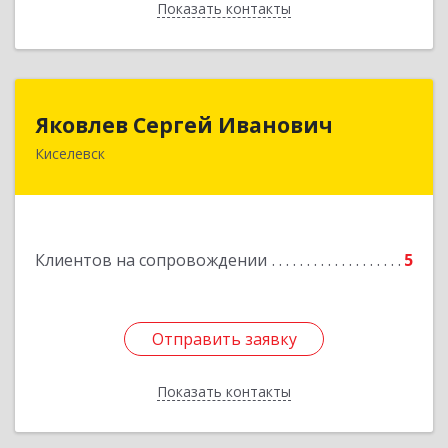
Показать контакты
Назад
Яковлев Сергей Иванович
Яковлев Сергей Иванович
Киселевск
650002, Кемеровская обл, г.Кемерово, пр-т
Шахтеров, дом № 90, кв.104
Подробнее
Клиентов на сопровождении
5
Отправить заявку
Отправить заявку
Показать контакты
Назад