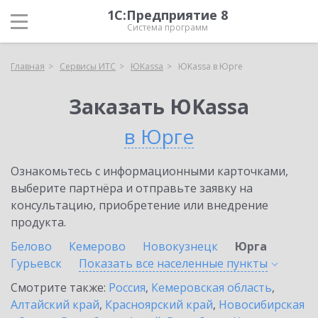
1С:Предприятие 8
Система программ
Главная
Сервисы ИТС
ЮKassa
ЮKassa в Юрге
Заказать ЮKassa
в Юрге
Ознакомьтесь с информационными карточками,
выберите партнёра и отправьте заявку на
консультацию, приобретение или внедрение
продукта.
Белово
Кемерово
Новокузнецк
Юрга
Гурьевск
Показать все населенные
пункты
Смотрите также:
Россия
,
Кемеровская область
,
Алтайский край
,
Красноярский край
,
Новосибирская