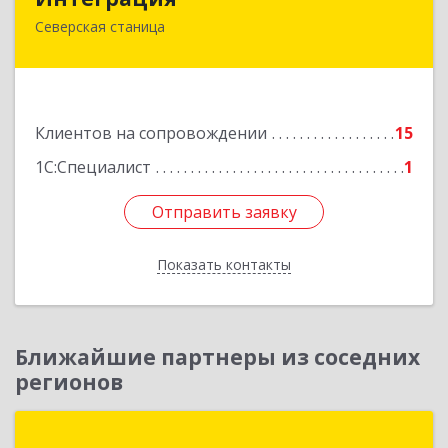
Северская станица
353240, Краснодарский край, Северская ст-ца,
Первомайская ул, дом № 28
Подробнее
Клиентов на сопровождении
15
1С:Специалист
1
Отправить заявку
Отправить заявку
Показать контакты
Назад
Ближайшие партнеры из соседних
регионов
Интерсофт