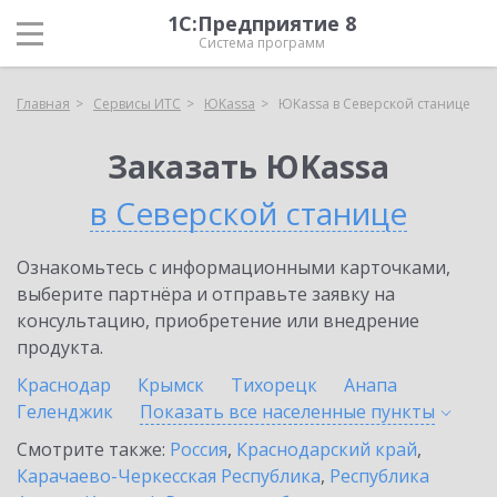
1С:Предприятие 8
Система программ
Главная
Сервисы ИТС
ЮKassa
ЮKassa в Северской станице
Заказать ЮKassa
в Северской станице
Ознакомьтесь с информационными карточками,
выберите партнёра и отправьте заявку на
консультацию, приобретение или внедрение
продукта.
Краснодар
Крымск
Тихорецк
Анапа
Геленджик
Показать все населенные
пункты
Смотрите также:
Россия
,
Краснодарский край
,
Карачаево-Черкесская Республика
,
Республика