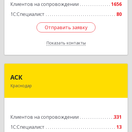
Клиентов на сопровождении
1656
1С:Специалист
80
Отправить заявку
Отправить заявку
Показать контакты
Назад
АСК
АСК
Краснодар
350900, Краснодарский край, Краснодар г,
Яхонтовая ул, дом № 2, оф.102
Подробнее
Клиентов на сопровождении
331
1С:Специалист
13