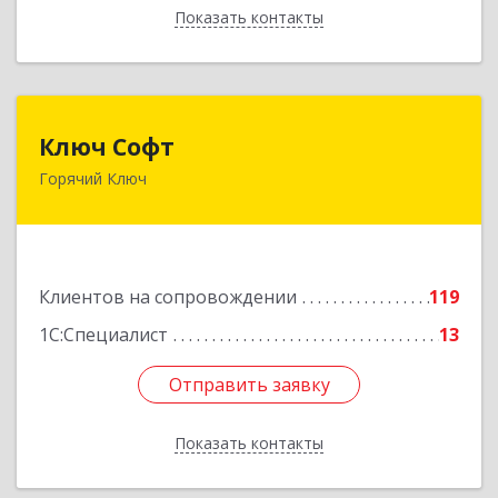
Показать контакты
Назад
Ключ Софт
Ключ Софт
Горячий Ключ
353287, Краснодарский край, Горячий Ключ г,
Первомайский п, Бендуса ул, дом № 13
Подробнее
Клиентов на сопровождении
119
1С:Специалист
13
Отправить заявку
Отправить заявку
Показать контакты
Назад