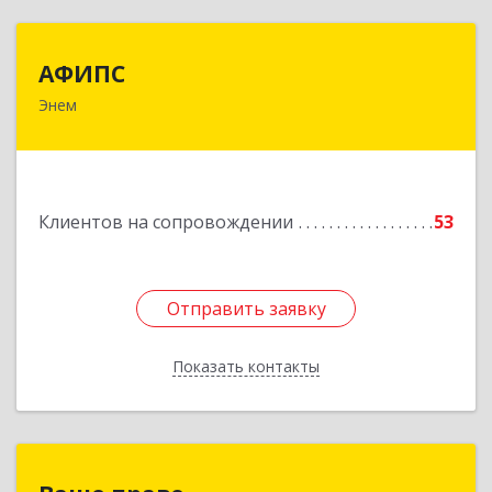
АФИПС
АФИПС
Энем
385132, Адыгея Респ, Тахтамукайский р-н, Энем
пгт, Чкалова ул, дом № 13
Подробнее
Клиентов на сопровождении
53
Отправить заявку
Отправить заявку
Показать контакты
Назад
Ваше право