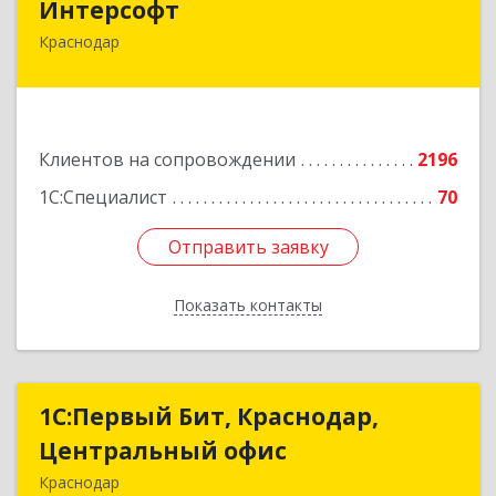
Интерсофт
Краснодар
350020, Краснодарский край, Краснодар г,
Рашпилевская ул, дом № 179/1, оф.618
Подробнее
Клиентов на сопровождении
2196
1С:Специалист
70
Отправить заявку
Отправить заявку
Показать контакты
Назад
1С:Первый Бит, Краснодар,
1С:Первый Бит, Краснодар,
Центральный офис
Центральный офис
Краснодар