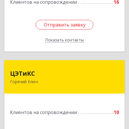
Подробнее
Клиентов на сопровождении
16
Отправить заявку
Отправить заявку
Показать контакты
Назад
ЦЭТиКС
ЦЭТиКС
Горячий Ключ
353290, Краснодарский край, Горячий Ключ г,
Ленина ул, дом № 208, оф.21
Подробнее
Клиентов на сопровождении
10