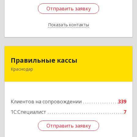
Отправить заявку
Отправить заявку
Показать контакты
Назад
Правильные кассы
Правильные кассы
Краснодар
350075, Краснодарский край, Краснодар г, им
Стасова ул, дом № 184, оф.16
Подробнее
Клиентов на сопровождении
339
1С:Специалист
7
Отправить заявку
Отправить заявку