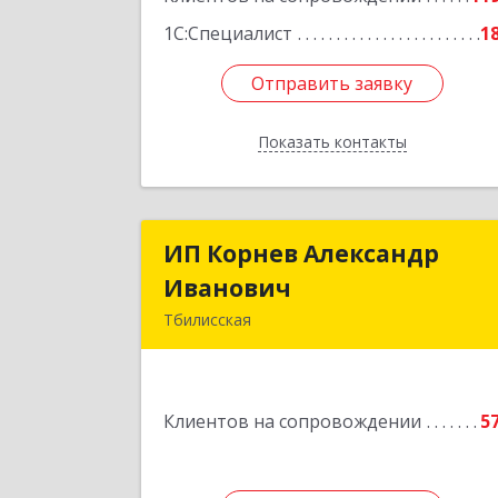
1С:Специалист
1
Отправить заявку
Отправить заявку
Показать контакты
Назад
ИП Корнев Александр
ИП Корнев Александ
Иванович
Иванови
Тбилисская
352360, Краснодарский край
Тбилисский р-н, Тбилисская ст-ца
Первомайская ул, дом № 19/
Клиентов на сопровождении
5
Подробне