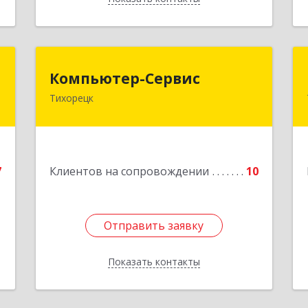
ь
Компьютер-Сервис
Компьютер-Сервис
ч
Тихорецк
352040, Краснодарский край,
Павловский р-н, Павловская ст-ца,
,
Горького ул, дом № 271
,
2
Подробнее
7
Клиентов на сопровождении
10
е
Отправить заявку
Отправить заявку
Показать контакты
Назад