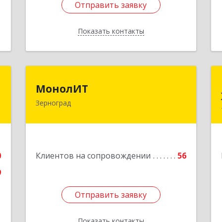
Отправить заявку
Отправить заявку
Показать контакты
Назад
т
МонолИТ
МонолИТ
Зерноград
,
347740, Ростовская обл,
№
Зерноградский р-н, Зерноград г,
3
Березовая ул, дом № 4А, оф.50
е
Подробнее
0
Клиентов на сопровождении
56
9
Отправить заявку
Отправить заявку
Показать контакты
Назад