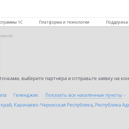
ограммы 1С
Платформа и технологии
Поддержка 
ловской
очками, выберите партнёра и отправьте заявку на ко
апа
Геленджик
Показать все населенные
пункты
 край
,
Карачаево-Черкесская Республика
,
Республика Ад