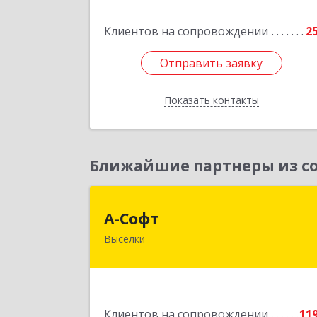
Подробне
Клиентов на сопровождении
2
Отправить заявку
Отправить заявку
Показать контакты
Назад
Ближайшие партнеры из со
А-Соф
А-Софт
Выселки
353100, Краснодарский край
Выселковский район, Выселки ст-ца
Степная ул, дом № 
Подробне
Клиентов на сопровождении
11