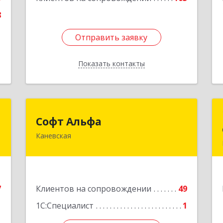
Подробнее
8
Отправить заявку
Отправить заявку
Показать контакты
Назад
р
Софт Альфа
Софт Альфа
ч
Каневская
353730, Краснодарский край,
Каневской р-н, Каневская ст-ца,
,
Нестеренко ул, дом № 81
,
1
Подробнее
7
Клиентов на сопровождении
49
е
1С:Специалист
1