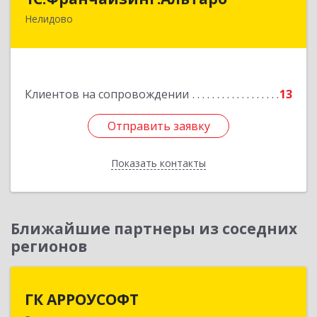
Нелидово
172527, Тверская обл, Нелидово г, Матросова
ул, дом № 22, оф.1
Подробнее
Клиентов на сопровождении
13
Отправить заявку
Отправить заявку
Показать контакты
Назад
Ближайшие партнеры из соседних
регионов
ГК АРРОУСОФТ
ГК АРРОУСОФТ