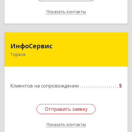
Показать контакты
Назад
ИнфоСервис
ИнфоСервис
Торжок
172002, Тверская обл, Торжок г, Радищева ул,
дом № 2
Подробнее
Клиентов на сопровождении
5
Отправить заявку
Отправить заявку
Показать контакты
Назад