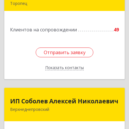
Торопец
172840, Тверская обл, Торопец г, Гоголя ул,
дом № 13
Клиентов на сопровождении
49
Подробнее
Отправить заявку
Отправить заявку
Показать контакты
Назад
ИП Соболев Алексей Николаевич
ИП Соболев Алексей Николаевич
Верхнеднепровский
Подробнее