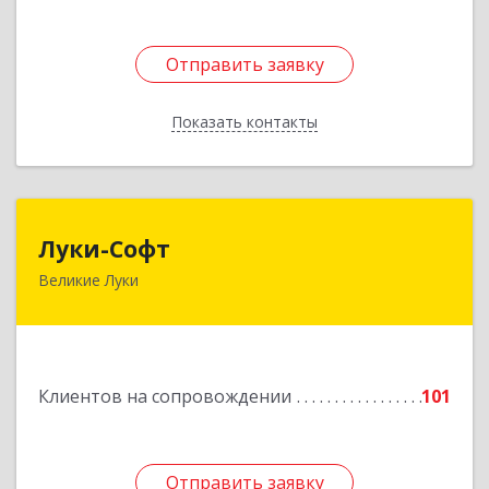
Отправить заявку
Отправить заявку
Показать контакты
Назад
Луки-Софт
Луки-Софт
Великие Луки
182113, Псковская обл, Великие Луки г,
Октябрьский пр-кт, дом № 56А, оф.2
Подробнее
Клиентов на сопровождении
101
Отправить заявку
Отправить заявку