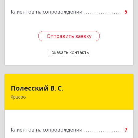
Клиентов на сопровождении
5
Отправить заявку
Отправить заявку
Показать контакты
Назад
Полесский В. С.
Полесский В. С.
Ярцево
215800,Смоленская обл. г. Ярцево,
ул.Краснофлотская д.30
Подробнее
Клиентов на сопровождении
7