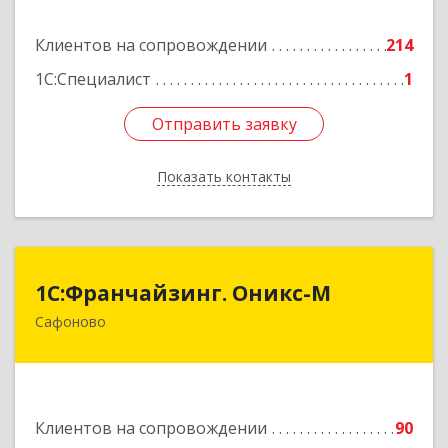
Подробнее
Клиентов на сопровождении
214
1С:Специалист
1
Отправить заявку
Отправить заявку
Показать контакты
Назад
1С:Франчайзинг. Оникс-М
1С:Франчайзинг. Оникс-М
Сафоново
215500, Смоленская обл, Сафоновский р-н,
Сафоново г, Революционная ул, дом № 9а
Подробнее
Клиентов на сопровождении
90