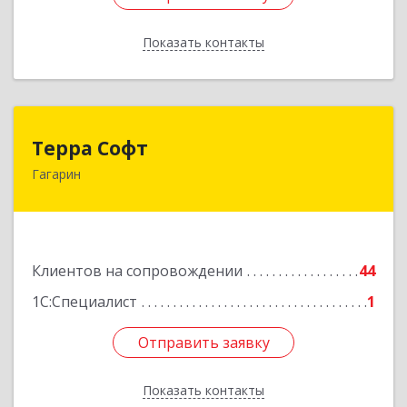
Показать контакты
Назад
Терра Софт
Терра Софт
Гагарин
215010, Смоленская обл, Гагарин г, Ленина ул,
дом № 12
Подробнее
Клиентов на сопровождении
44
1С:Специалист
1
Отправить заявку
Отправить заявку
Показать контакты
Назад