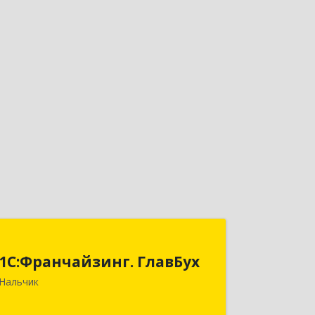
1С:Франчайзинг. ГлавБух
1С:Франчайзинг. ГлавБух
360000, Кабардино-Балкарская Респ,
Нальчик
Нальчик г, Пачева ул, дом № 13, ТОД
Европа, этаж 3, оф.2