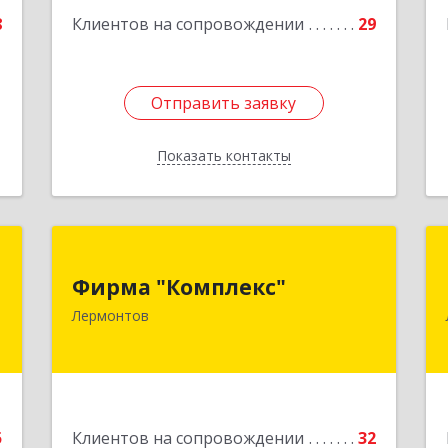
8
Клиентов на сопровождении
29
Отправить заявку
Отправить заявку
Показать контакты
Назад
Л
Фирма "Комплекс"
Фирма "Комплекс"
,
357348, Ставропольский край,
Лермонтов
9
Лермонтов г, Острогорка с, Степная
ул, дом № 46, а
е
Подробнее
5
Клиентов на сопровождении
32