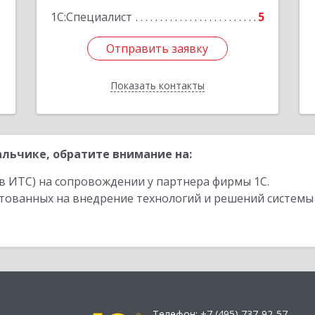
1
1С:Специалист
5
Отправить заявку
Отправить заявку
Показать контакты
Назад
льчике, обратите внимание на:
в ИТС) на сопровождении у партнера фирмы 1С.
стованных на внедрение технологий и решений системы
Телефон:
+7 (495) 737-92-57