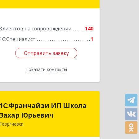
Комсомольская ул, дом № 69
Подробнее
Клиентов на сопровождении
140
1С:Специалист
1
Отправить заявку
Отправить заявку
Показать контакты
Назад
1С:Франчайзи ИП Школа
1С:Франчайзи ИП Школа
Захар Юрьевич
Захар Юрьевич
Георгиевск
357840, Ставропольский край,
Георгиевский р-н, Александрийская