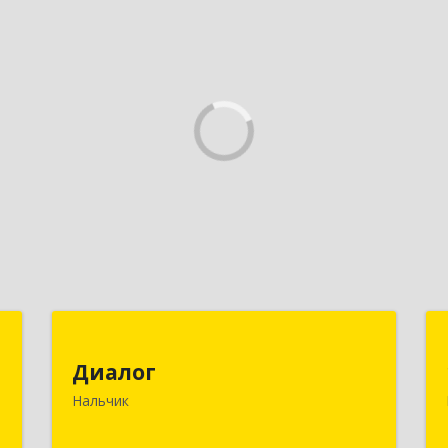
я
Диалог
х
Диалог
360016, Кабардино-Балкарская Респ,
»
Нальчик
Нальчик г, Калюжного ул, дом № 3,
этаж 2