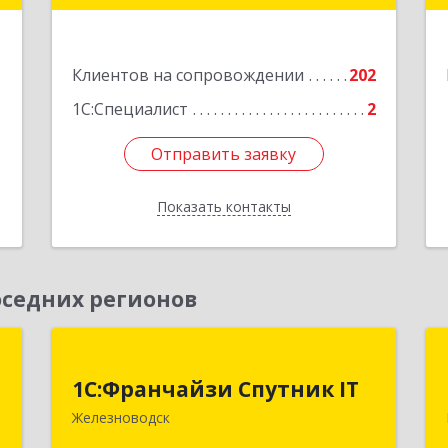
,
3
Подробнее
1
Клиентов на сопровождении
202
е
1
1С:Специалист
2
Отправить заявку
Отправить заявку
Показать контакты
Назад
седних регионов
т
1С:Франчайзи Спутник IT
1С:Франчайзи Спутник IT
,
357430, Ставропольский край, город-
Железноводск
м
курорт Железноводск, Иноземцево п,