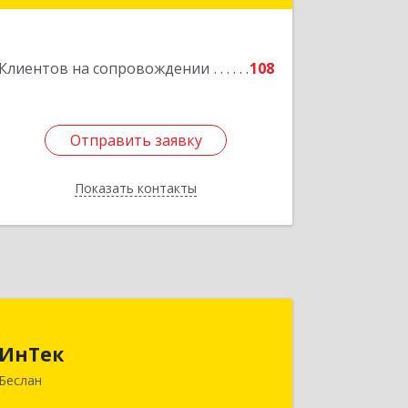
Подробнее
Клиентов на сопровождении
108
Отправить заявку
Отправить заявку
Показать контакты
Назад
ИнТек
ИнТек
363000, Северная Осетия - Алания
Беслан
Респ, Правобережный, Беслан г,