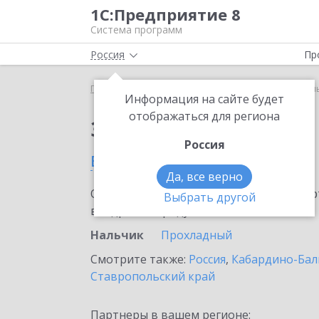
1С:Предприятие 8
Система программ
Россия
Пр
Главная
Сервисы ИТС
ЮKassa
ЮKassa в Нал
Информация на сайте будет
отображаться для региона
Заказать ЮKassa
Россия
в Нальчике
Да, все верно
Ознакомьтесь с информационными карт
Выбрать другой
внедрение продукта.
Нальчик
Прохладный
Смотрите также:
Россия
,
Кабардино-Бал
Ставропольский край
Партнеры в вашем регионе: