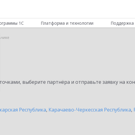
ограммы 1С
Платформа и технологии
Поддержка 
ьчике
очками, выберите партнёра и отправьте заявку на ко
карская Республика
,
Карачаево-Черкесская Республика
,