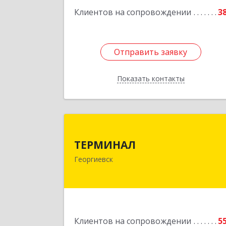
Клиентов на сопровождении
3
Отправить заявку
Отправить заявку
Показать контакты
Назад
ТЕРМИНА
ТЕРМИНАЛ
357820, Ставропольский край
Георгиевск
Георгиевск г, Калинина ул, дом № 10
Подробне
Клиентов на сопровождении
5