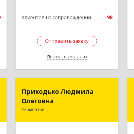
№ 31
е
Подробнее
0
Клиентов на сопровождении
98
Отправить заявку
Отправить заявку
Показать контакты
Назад
л
Приходько Людмила
Приходько Людмила
ч
Олеговна
Олеговна
Лермонтов
357341, Лермонтов г, П.Лумумбы ул,
е
дом № 43/2, кв.44
Подробнее