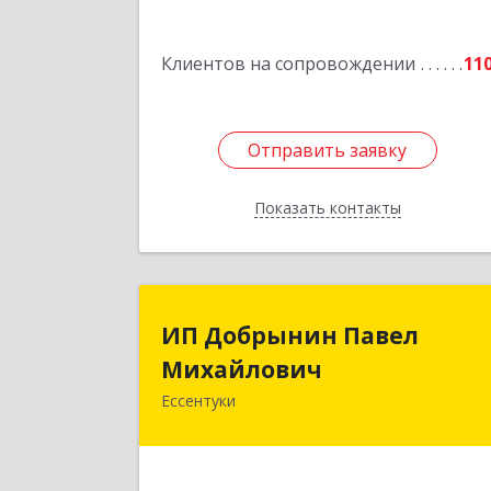
Подробне
Клиентов на сопровождении
11
Отправить заявку
Отправить заявку
Показать контакты
Назад
ИП Добрынин Паве
ИП Добрынин Павел
Михайлови
Михайлович
Ессентуки
Подробне