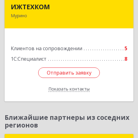
ИЖТЕХКОМ
ИЖТЕХКОМ
Мурино
188677, Ленинградская обл, Всеволожский р-н,
Мурино г, Воронцовский б-р, дом № 17, кв.339
Подробнее
Клиентов на сопровождении
5
1С:Специалист
8
Отправить заявку
Отправить заявку
Показать контакты
Назад
Ближайшие партнеры из соседних
регионов