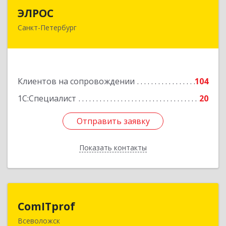
ЭЛРОС
ЭЛРОС
Санкт-Петербург
191024, Санкт-Петербург г, Тележная ул, дом №
22, кв.6
Подробнее
Клиентов на сопровождении
104
1С:Специалист
20
Отправить заявку
Отправить заявку
Показать контакты
Назад
ComITprof
ComITprof
Всеволожск
188643, Ленинградская обл, Всеволожский р-н,