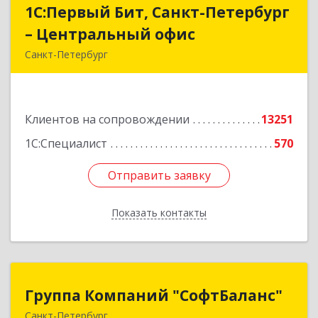
1С:Первый Бит, Санкт-Петербург
1С:Первый Бит, Санкт-Петербург
– Центральный офис
– Центральный офис
Санкт-Петербург
г.Санкт-Петербург, Невский проспект, 10
Подробнее
Клиентов на сопровождении
13251
1С:Специалист
570
Отправить заявку
Отправить заявку
Показать контакты
Назад
Группа Компаний "СофтБаланс"
Группа Компаний "СофтБаланс"
Санкт-Петербург