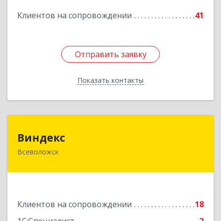
Подробнее
Клиентов на сопровождении
41
Отправить заявку
Отправить заявку
Показать контакты
Назад
Виндекс
Виндекс
Всеволожск
188643, Ленинградская обл, Всеволожский р-н,
Всеволожск г, Шинников ул, дом № 2, корпус 5,
оф.47
Подробнее
Клиентов на сопровождении
18