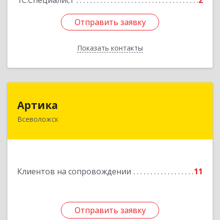
1С:Специалист
2
Отправить заявку
Отправить заявку
Показать контакты
Назад
Артика
Артика
Всеволожск
188645, Ленинградская обл, Всеволожск г,
Доктора Сотникова ул, дом № 2, кв.86
Подробнее
Клиентов на сопровождении
11
Отправить заявку
Отправить заявку