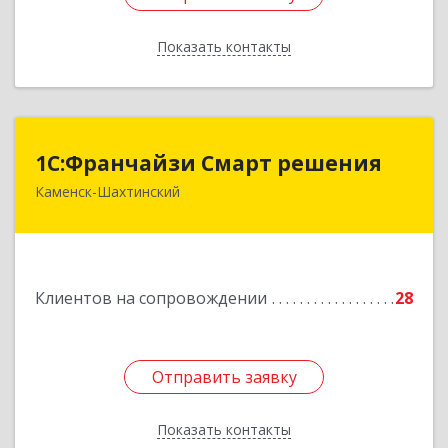
Показать контакты
Назад
1С:Франчайзи Смарт решения
1С:Франчайзи Смарт решения
Каменск-Шахтинский
347800, Ростовская обл, Каменск-Шахтинский г,
Ворошилова ул, дом № 152
Подробнее
Клиентов на сопровождении
28
Отправить заявку
Отправить заявку
Показать контакты
Назад