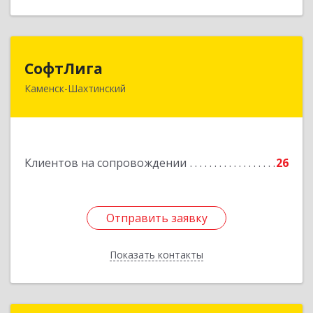
СофтЛига
СофтЛига
Каменск-Шахтинский
347800, Ростовская обл, Каменск-Шахтинский г,
Желябова ул, дом № 33А
Подробнее
Клиентов на сопровождении
26
Отправить заявку
Отправить заявку
Показать контакты
Назад