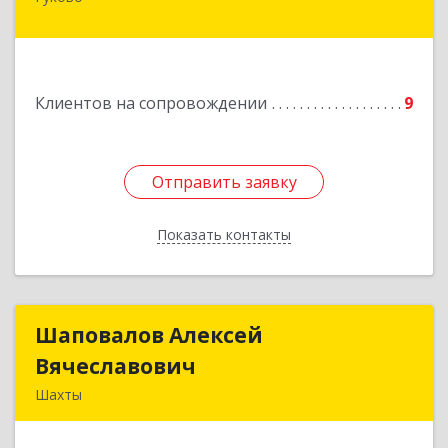
Подробнее
Клиентов на сопровождении
9
Отправить заявку
Отправить заявку
Показать контакты
Назад
Шаповалов Алексей
Шаповалов Алексей
Вячеславович
Вячеславович
Шахты
346510, Шахты г, Ленина ул, дом № 142