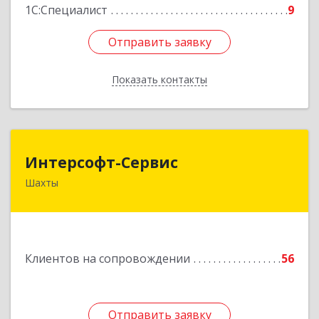
1С:Специалист
9
Отправить заявку
Отправить заявку
Показать контакты
Назад
Интерсофт-Сервис
Интерсофт-Сервис
Шахты
346480, Ростовская обл, Шахты г, Советская ул,
дом № 279/10
Подробнее
Клиентов на сопровождении
56
Отправить заявку
Отправить заявку