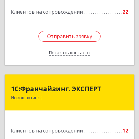
Подробнее
Клиентов на сопровождении
22
Отправить заявку
Отправить заявку
Показать контакты
Назад
1С:Франчайзинг. ЭКСПЕРТ
1С:Франчайзинг. ЭКСПЕРТ
Новошахтинск
346901, Ростовская обл, Новошахтинск г,
Куйбышева ул, дом № 6, кв.2
Подробнее
Клиентов на сопровождении
12