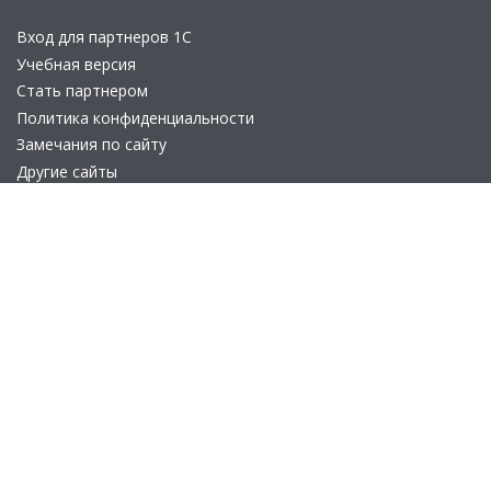
Вход для партнеров 1С
Учебная версия
Стать партнером
Политика конфиденциальности
Замечания по сайту
Другие сайты
Телефон:
+7 (495) 737-92-57
Email:
site_v8@1c.ru
Отдел продаж:
г. Москва
,
улица Селезнёвская, дом 21
© 2026 АО «Группа 1С» (правопреемник «1С»). Все права на сайт
защищены
© 2011- 2026 ООО «1С-Софт» (
о компании
).