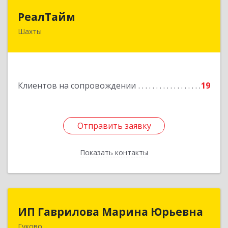
РеалТайм
РеалТайм
Шахты
346504, Ростовская обл, Шахты г,
Чернышевского ул, дом № 42
Подробнее
Клиентов на сопровождении
19
Отправить заявку
Отправить заявку
Показать контакты
Назад
ИП Гаврилова Марина Юрьевна
ИП Гаврилова Марина Юрьевна
Гуково