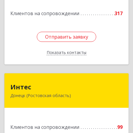
Подробнее
Клиентов на сопровождении
317
Отправить заявку
Отправить заявку
Показать контакты
Назад
Интес
Интес
Донецк (Ростовская область)
346330, Ростовская обл, Донецк г, 60-й кв-л,
дом № 6 ( пристройка)
Подробнее
Клиентов на сопровождении
99