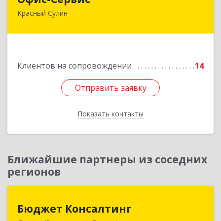
Красный Сулин
346350, Ростовская обл, р-н Красносулинский,
Красный Сулин г, Заводская ул, дом № 1
Подробнее
Клиентов на сопровождении
14
Отправить заявку
Отправить заявку
Показать контакты
Назад
Ближайшие партнеры из соседних
регионов
Бюджет Консалтинг
Бюджет Консалтинг