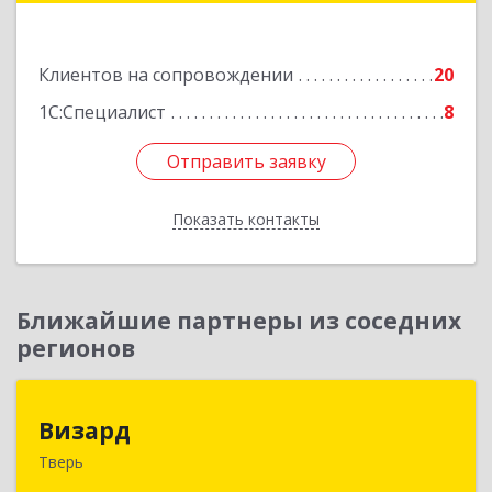
Подробнее
Клиентов на сопровождении
20
1С:Специалист
8
Отправить заявку
Отправить заявку
Показать контакты
Назад
Ближайшие партнеры из соседних
регионов
Визард
Визард
Тверь
170006, Тверская обл, Тверь г, Учительская ул,