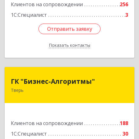
Клиентов на сопровождении
256
1С:Специалист
3
Отправить заявку
Отправить заявку
Показать контакты
Назад
ГК "Бизнес-Алгоритмы"
ГК "Бизнес-Алгоритмы"
Тверь
170006, Тверская обл, Тверь г, Брагина ул, дом
№ 6а, оф.300
Подробнее
Клиентов на сопровождении
188
1С:Специалист
30