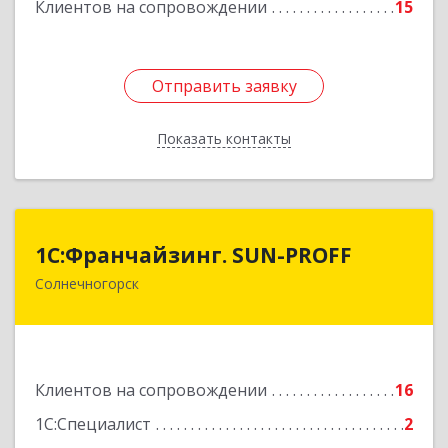
Клиентов на сопровождении
15
Отправить заявку
Отправить заявку
Показать контакты
Назад
1С:Франчайзинг. SUN-PROFF
1С:Франчайзинг. SUN-PROFF
Солнечногорск
141503, Московская обл, Солнечногорский р-н,
Солнечногорск г, Тамойкина ул, дом № 2, оф.26
Подробнее
Клиентов на сопровождении
16
1С:Специалист
2