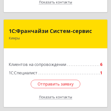
Показать контакты
Назад
1С:Франчайзи Систем-сервис
1С:Франчайзи Систем-сервис
Кимры
171506, Тверская обл, Кимры г, Карла
Либкнехта ул, дом № 25
Подробнее
Клиентов на сопровождении
6
1С:Специалист
1
Отправить заявку
Отправить заявку
Показать контакты
Назад