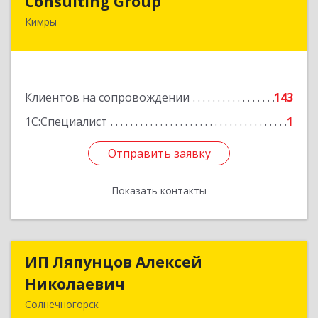
Consulting Group
Кимры
171507, Тверская обл, Кимры г, Малая Садовая
ул, дом № 46
Подробнее
Клиентов на сопровождении
143
1С:Специалист
1
Отправить заявку
Отправить заявку
Показать контакты
Назад
ИП Ляпунцов Алексей
ИП Ляпунцов Алексей
Николаевич
Николаевич
Солнечногорск