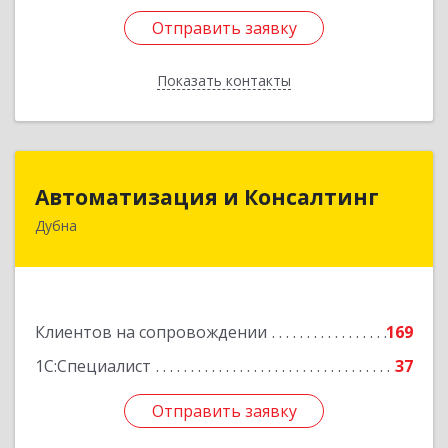
Отправить заявку
Отправить заявку
Показать контакты
Назад
Автоматизация и Консалтинг
Автоматизация и Консалтинг
Дубна
141983, Московская обл, г.о.Дубна, Дубна г,
Программистов ул, дом № 4, строение 4, оф.306
Подробнее
Клиентов на сопровождении
169
1С:Специалист
37
Отправить заявку
Отправить заявку