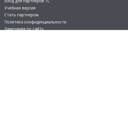
Вход для партнеров 1С
Учебная версия
Стать партнером
Политика конфиденциальности
Замечания по сайту
Другие сайты
Телефон:
+7 (495) 737-92-57
Email:
site_v8@1c.ru
Отдел продаж:
г. Москва
,
улица Селезнёвская, дом 21
© 2026 АО «Группа 1С» (правопреемник «1С»). Все права на сайт
защищены
© 2011- 2026 ООО «1С-Софт» (
о компании
).
Исключительное право на технологическую платформу
«1С:Предприятие 8» и типовые конфигурации программных