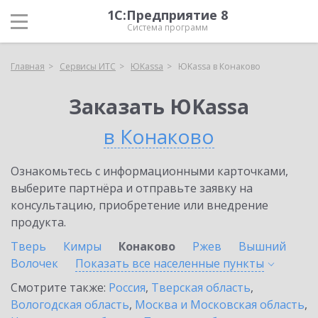
1С:Предприятие 8
Система программ
Главная
Сервисы ИТС
ЮKassa
ЮKassa в Конаково
Заказать ЮKassa
в Конаково
Ознакомьтесь с информационными карточками,
выберите партнёра и отправьте заявку на
консультацию, приобретение или внедрение
продукта.
Тверь
Кимры
Конаково
Ржев
Вышний
Волочек
Показать все населенные
пункты
Смотрите также:
Россия
,
Тверская область
,
Вологодская область
,
Москва и Московская область
,