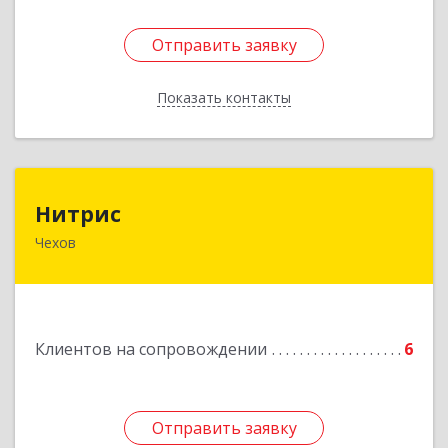
Отправить заявку
Отправить заявку
Показать контакты
Назад
Нитрис
Нитрис
Чехов
142350, Московская обл, Чехов м.о., Столбовая
пгт, Серпуховская ул, дом № 23
Подробнее
Клиентов на сопровождении
6
Отправить заявку
Отправить заявку