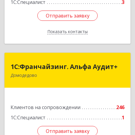
1С:Специалист
3
Отправить заявку
Отправить заявку
Показать контакты
Назад
1С:Франчайзинг. Альфа Аудит+
1С:Франчайзинг. Альфа Аудит+
Домодедово
142001, Московская обл, Домодедово г,
Северный мкр, Каширское ш, дом № 7, оф.41
Подробнее
Клиентов на сопровождении
246
1С:Специалист
1
Отправить заявку
Отправить заявку