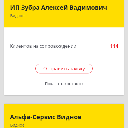
ИП Зубра Алексей Вадимович
ИП Зубра Алексей Вадимович
Видное
142700, Московская обл, Ленинский р-н,
Видное г, Березовая ул, дом № 9, пом.31
Подробнее
Клиентов на сопровождении
114
Отправить заявку
Отправить заявку
Показать контакты
Назад
Альфа-Сервис Видное
Альфа-Сервис Видное
Видное
142701, Московская обл, Ленинский р-н,