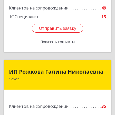
Подробнее
Клиентов на сопровождении
49
1С:Специалист
13
Отправить заявку
Отправить заявку
Показать контакты
Назад
ИП Рожкова Галина Николаевна
ИП Рожкова Галина Николаевна
Чехов
142306, Московская обл, Чеховский р-н, Чехов
г, Лопасненская ул, дом № 7, кв.99
Подробнее
Клиентов на сопровождении
35