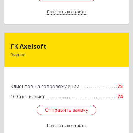
Показать контакты
Назад
ГК Axelsoft
ГК Axelsoft
Видное
142701, Московская обл, Ленинский р-н,
Видное г, Ольховая ул, дом № 2, оф.364
Подробнее
Клиентов на сопровождении
75
1С:Специалист
74
Отправить заявку
Отправить заявку
Показать контакты
Назад