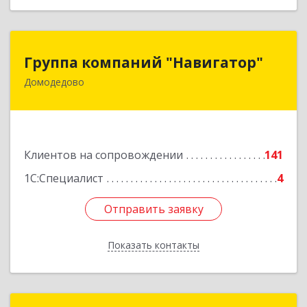
Группа компаний "Навигатор"
Группа компаний "Навигатор"
Домодедово
142001, Московская обл, Домодедово г,
Северный мкр, Каширское ш, дом № 7А, оф.304
Подробнее
Клиентов на сопровождении
141
1С:Специалист
4
Отправить заявку
Отправить заявку
Показать контакты
Назад