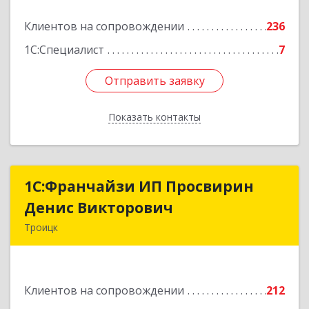
Подробнее
Клиентов на сопровождении
236
1С:Специалист
7
Отправить заявку
Отправить заявку
Показать контакты
Назад
1C:Франчайзи ИП Просвирин
1C:Франчайзи ИП Просвирин
Денис Викторович
Денис Викторович
Троицк
108842, Москва г, вн.тер.г. городской округ
Троицк, Троицк г, Городская ул, дом № 14,
кв.158
Клиентов на сопровождении
212
Подробнее