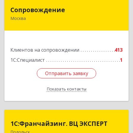
Сопровождение
Сопровождение
Москва
117198, Москва г, Саморы Машела ул, дом № 8,
корпус 1, кв.233
Подробнее
Клиентов на сопровождении
413
1С:Специалист
1
Отправить заявку
Отправить заявку
Показать контакты
Назад
1С:Франчайзинг. ВЦ ЭКСПЕРТ
1С:Франчайзинг. ВЦ ЭКСПЕРТ
Подольск