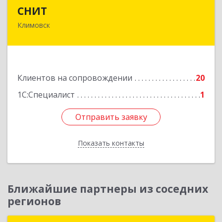
СНИТ
СНИТ
Климовск
142180, Московская обл, Климовск г, Советская
ул, дом № 14
Подробнее
Клиентов на сопровождении
20
1С:Специалист
1
Отправить заявку
Отправить заявку
Показать контакты
Назад
Ближайшие партнеры из соседних
регионов