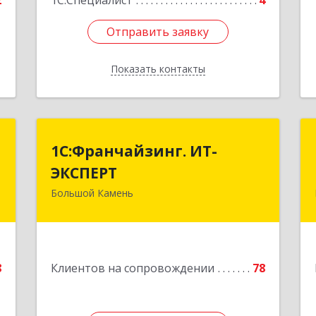
2
1С:Специалист
4
Отправить заявку
Отправить заявку
Показать контакты
Назад
С
1С:Франчайзинг. ИТ-
1С:Франчайзинг. ИТ-
ЭКСПЕРТ
ЭКСПЕРТ
,
А
Большой Камень
692806, Приморский край, Большой
Камень г, Карла Маркса ул, дом № 57,
е
этаж 3
Подробнее
8
Клиентов на сопровождении
78