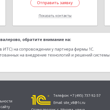
Отправить заявку
Отправить заявку
Показать контакты
Назад
валерово, обратите внимание на:
в ИТС) на сопровождении у партнера фирмы 1С.
стованных на внедрение технологий и решений системы
Телефон:
+7 (495) 737-92-57
льности
Email:
site_v8@1c.ru
 сайту
Отдел продаж:
г. Москва
,
улица