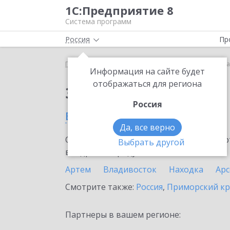
1С:Предприятие 8
Система программ
Россия
Пр
Главная
Сервисы ИТС
ЮKassa
ЮKassa в Кав
Информация на сайте будет
отображаться для региона
Заказать ЮKassa
Россия
в Кавалерово
Да, все верно
Ознакомьтесь с информационными карт
Выбрать другой
внедрение продукта.
Артем
Владивосток
Находка
Ар
Смотрите также:
Россия
,
Приморский к
Партнеры в вашем регионе: