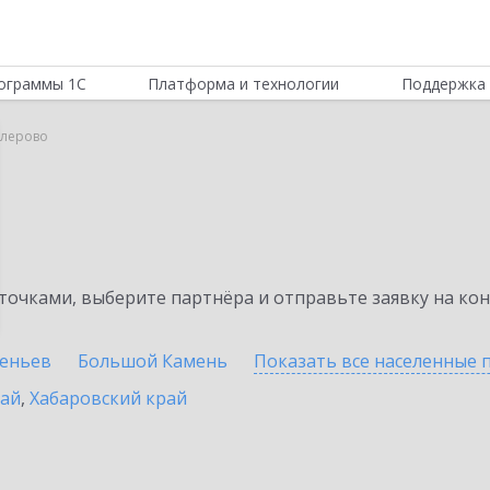
ограммы 1С
Платформа и технологии
Поддержка 
алерово
очками, выберите партнёра и отправьте заявку на ко
сеньев
Большой Камень
Показать все населенные
рай
,
Хабаровский край