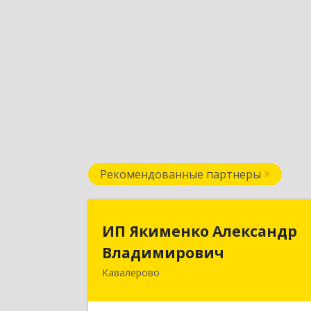
Рекомендованные партнеры
ИП Якименко Александ
ИП Якименко Александр
Владимирови
Владимирович
Кавалерово
692400, Приморский край
Кавалеровский р-н, Горнореченски
пгт, Октябрьская ул, дом № 