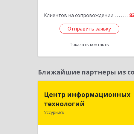
Подробне
Клиентов на сопровождении
8
Отправить заявку
Отправить заявку
Показать контакты
Назад
Ближайшие партнеры из со
Центр информационны
Центр информационных
технологи
технологий
Уссурийск
692512, Приморский край, Уссурийс
г, Пушкина ул, дом № 1, пом.