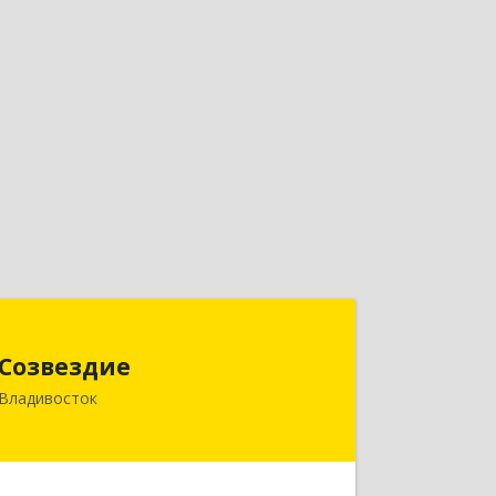
Созвездие
Созвездие
690069, Приморский край,
Владивосток
Владивосток г, Тухачевского ул, дом
№ 62, кв.94
Подробнее