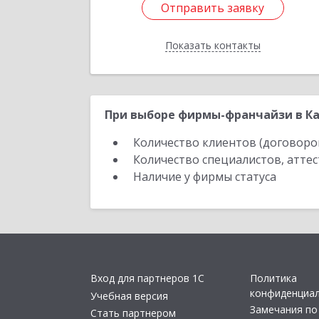
Отправить заявку
Отправить заявку
Показать контакты
Назад
При выборе фирмы-франчайзи в Ка
Количество клиентов (договоро
Количество специалистов, атте
Наличие у фирмы статуса
Вход для партнеров 1С
Политика
конфиденциа
Учебная версия
Замечания по
Стать партнером