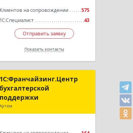
Клиентов на сопровождении
575
1С:Специалист
43
Отправить заявку
Отправить заявку
Показать контакты
Назад
1С:Франчайзинг.Центр
1С:Франчайзинг.Центр
бухгалтерской
бухгалтерской
поддержки
поддержки
Артем
692760, Приморский край, Артем г,
Фрунзе ул, дом № 54А, каб.21