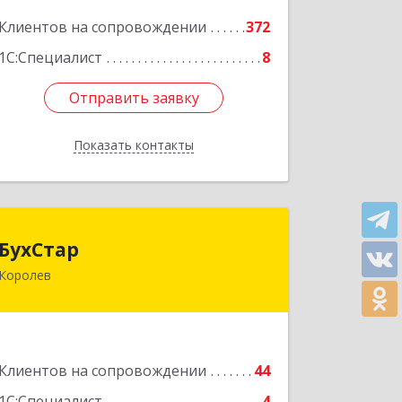
Подробнее
Клиентов на сопровождении
372
1С:Специалист
8
Отправить заявку
Отправить заявку
Показать контакты
Назад
БухСтар
БухСтар
Королев
141090, Московская обл, Королев г,
М.К.Тихонравова (Юбилейный мкр)
ул, дом № 42, кв.20
Подробнее
Клиентов на сопровождении
44
1С:Специалист
4