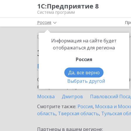
1С:Предприятие 8
Система программ
Россия
Пр
Главная
Сервисы ИТС
ЮKassa
ЮKassa в Ива
Информация на сайте будет
отображаться для региона
Заказать ЮKassa
Россия
в Ивантеевке
Да, все верно
Ознакомьтесь с информационными карт
Выбрать другой
внедрение продукта.
Москва
Дмитров
Павловский Поса
Смотрите также:
Россия
,
Москва и Моск
область
,
Тверская область
,
Тульская об
Партнеры в вашем регионе: