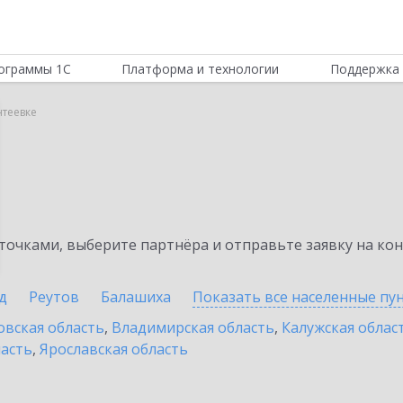
ограммы 1С
Платформа и технологии
Поддержка 
нтеевке
очками, выберите партнёра и отправьте заявку на ко
д
Реутов
Балашиха
Показать все населенные
пу
овская область
,
Владимирская область
,
Калужская облас
ласть
,
Ярославская область