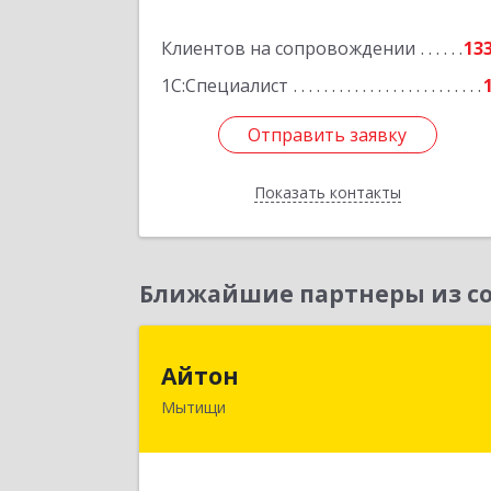
Подробне
Клиентов на сопровождении
13
1С:Специалист
Отправить заявку
Отправить заявку
Показать контакты
Назад
Ближайшие партнеры из со
Айто
Айтон
Мытищи
141006, Московская обл, Мытищи г
Олимпийский пр-кт, строение 10
пом.1А,