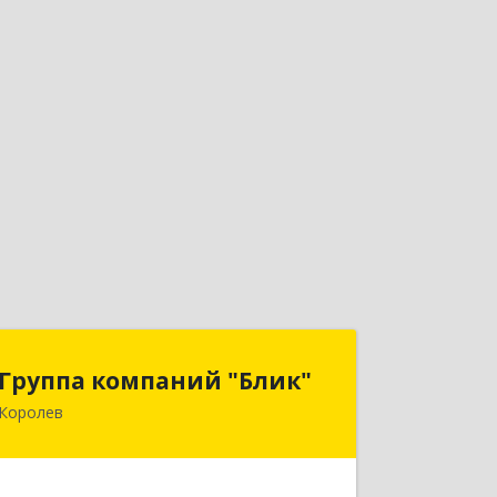
Группа компаний "Блик"
Группа компаний "Блик"
Королев
141077, Московская обл, Королев г,
Октябрьский б-р, дом № 14