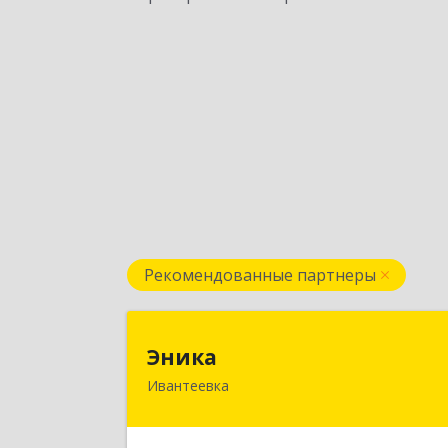
Рекомендованные партнеры
Эник
Эника
Ивантеевка
141280, Московская обл, г.о
Пушкинский, Ивантеевка г
Заводская ул, дом № 12, кв.