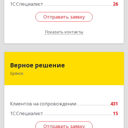
1С:Специалист
26
Отправить заявку
Отправить заявку
Показать контакты
Назад
Верное решение
Верное решение
Брянск
241035, Брянская обл, Брянск г, Ульянова ул,
дом № 4, оф.307
Подробнее
Клиентов на сопровождении
431
1С:Специалист
15
Отправить заявку
Отправить заявку