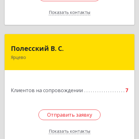
Показать контакты
Назад
Полесский В. С.
Полесский В. С.
Ярцево
215800,Смоленская обл. г. Ярцево,
ул.Краснофлотская д.30
Подробнее
Клиентов на сопровождении
7
Отправить заявку
Отправить заявку
Показать контакты
Назад