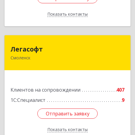
Показать контакты
Назад
Легасофт
Легасофт
Смоленск
214018, Смоленская обл, Смоленск г, Ново-
Рославльская ул, дом № 13
Подробнее
Клиентов на сопровождении
407
1С:Специалист
9
Отправить заявку
Отправить заявку
Показать контакты
Назад