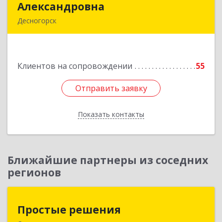
Александровна
Александровна
Десногорск
216400, Смоленская обл, Десногорск г, 4-й мкр,
дом № 7, кв.11
Клиентов на сопровождении
55
Подробнее
Отправить заявку
Отправить заявку
Показать контакты
Назад
Ближайшие партнеры из соседних
регионов
Простые решения
Простые решения