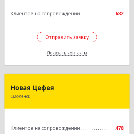
Подробнее
Клиентов на сопровождении
682
Отправить заявку
Отправить заявку
Показать контакты
Назад
Новая Цефея
Новая Цефея
Смоленск
214018, Смоленская обл, Смоленск г, Раевского
ул, дом № 10
Подробнее
Клиентов на сопровождении
478