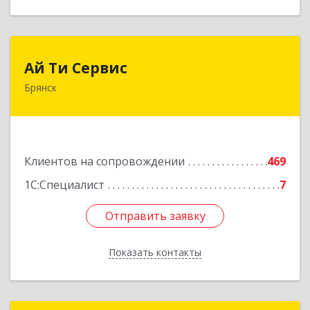
Ай Ти Сервис
Ай Ти Сервис
Брянск
241035, Брянская обл, Брянск г, Брянской
Пролетарской Дивизии ул, дом № 9
Подробнее
Клиентов на сопровождении
469
1С:Специалист
7
Отправить заявку
Отправить заявку
Показать контакты
Назад