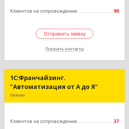
Подробнее
Клиентов на сопровождении
90
Отправить заявку
Отправить заявку
Показать контакты
Назад
1С:Франчайзинг.
1С:Франчайзинг.
"Автоматизация от А до Я"
"Автоматизация от А до Я"
Вязьма
215111, Смоленская обл, Вязьма г,
Красноармейское ш, дом № 3а, кв.42
Клиентов на сопровождении
37
Подробнее