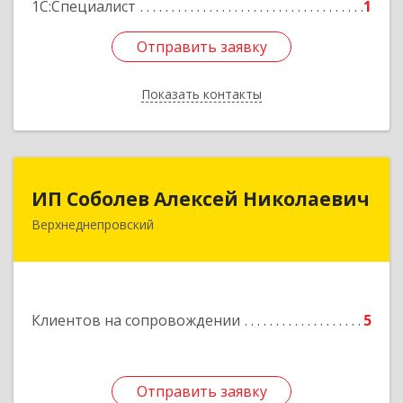
1С:Специалист
1
Отправить заявку
Отправить заявку
Показать контакты
Назад
ИП Соболев Алексей Николаевич
ИП Соболев Алексей Николаевич
Верхнеднепровский
Подробнее
Клиентов на сопровождении
5
Отправить заявку
Отправить заявку