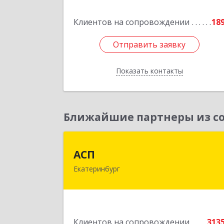
Подробне
Клиентов на сопровождении
18
Отправить заявку
Отправить заявку
Показать контакты
Назад
Ближайшие партнеры из со
АС
АСП
Екатеринбург
620075, Свердловская обл
Екатеринбург г, Карла Либкнехта ул
строение 22, оф.52
Подробне
Клиентов на сопровождении
313