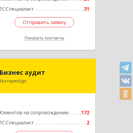
1С:Специалист
31
Отправить заявку
Отправить заявку
Показать контакты
Назад
Бизнес аудит
Бизнес аудит
Екатеринбург
620062, Свердловская обл,
Екатеринбург г, Гагарина ул, дом №
14, оф.908
Подробнее
Клиентов на сопровождении
172
1С:Специалист
2