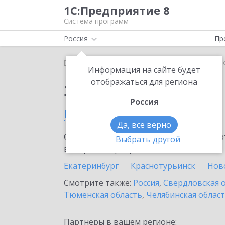
1С:Предприятие 8
Система программ
Россия
Пр
Главная
Сервисы ИТС
ЮKassa
ЮKassa в Бер
Информация на сайте будет
отображаться для региона
Заказать ЮKassa
Россия
в Березовском
Да, все верно
Ознакомьтесь с информационными карт
Выбрать другой
внедрение продукта.
Екатеринбург
Краснотурьинск
Нов
Смотрите также:
Россия
,
Свердловская 
Тюменская область
,
Челябинская облас
Партнеры в вашем регионе: