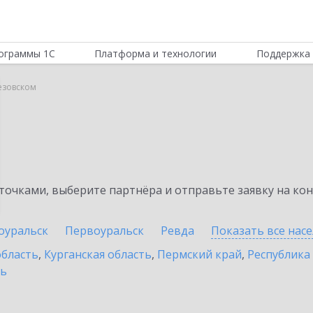
ограммы 1С
Платформа и технологии
Поддержка 
езовском
очками, выберите партнёра и отправьте заявку на ко
оуральск
Первоуральск
Ревда
Показать все нас
область
,
Курганская область
,
Пермский край
,
Республика
ть