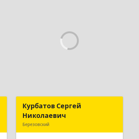
с
Курбатов Сергей
Курбатов Сергей
Николаевич
Николаевич
,
Березовский
№
623 701, 623701, Свердловская обл,
8
Березовский г, Театральная ул, д. 28,