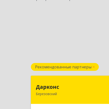
Рекомендованные партнеры
Даркон
Дарконс
Березовский
623700, Свердловская обл
Березовский г, Строителей ул, дом 
4, оф.41