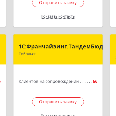
Отправить заявку
Отправить заявку
Показать контакты
Назад
й
1С:Франчайзинг.ТандемБюджет
1С:Франчайзинг.ТандемБюджет
ч
Тобольск
Подробнее
й
7
6
Клиентов на сопровождении
66
е
Отправить заявку
Отправить заявку
Показать контакты
Назад