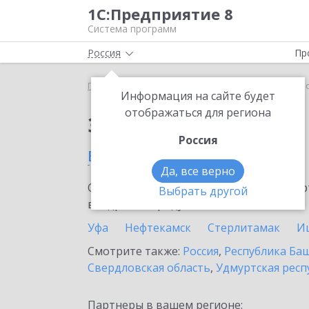
1С:Предприятие 8
Система программ
Россия
Пр
Главная
Сервисы ИТС
ЮKassa
ЮKassa в Бел
Информация на сайте будет
отображаться для региона
Заказать ЮKassa
Россия
в Белорецке
Да, все верно
Ознакомьтесь с информационными карт
Выбрать другой
внедрение продукта.
Уфа
Нефтекамск
Стерлитамак
И
Смотрите также:
Россия
,
Республика Ба
Свердловская область
,
Удмуртская респ
Партнеры в вашем регионе: