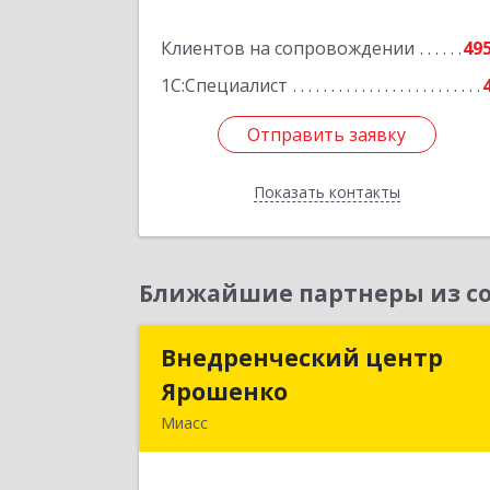
Подробне
Клиентов на сопровождении
49
1С:Специалист
Отправить заявку
Отправить заявку
Показать контакты
Назад
Ближайшие партнеры из со
Внедренческий центр
Внедренческий цент
Ярошенко
Ярошенк
Миасс
456300, Челябинская обл, Миасс г
Романенко ул, дом № 9