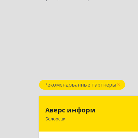
Рекомендованные партнеры
Аверс инфор
Аверс информ
Белорецк
453500, Башкортостан Респ
Белорецкий р-н, Белорецк г, 50 ле
Октября ул, дом № 55, корпус 