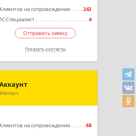
Подробнее
Клиентов на сопровождении
243
1С:Специалист
4
Отправить заявку
Отправить заявку
Показать контакты
Назад
Аккаунт
Аккаунт
Златоуст
456200, Челябинская обл, Златоуст г,
40-летия Победы ул, дом № 54, кв.8
Подробнее
Клиентов на сопровождении
68