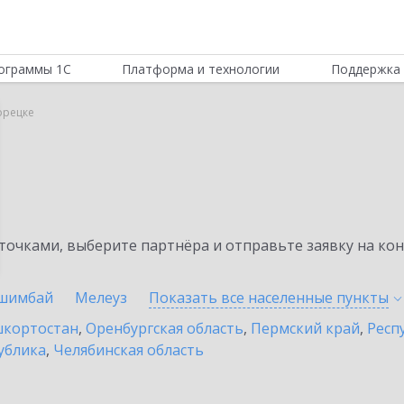
ограммы 1С
Платформа и технологии
Поддержка 
орецке
очками, выберите партнёра и отправьте заявку на ко
шимбай
Мелеуз
Показать все населенные
пункты
шкортостан
,
Оренбургская область
,
Пермский край
,
Респ
ублика
,
Челябинская область