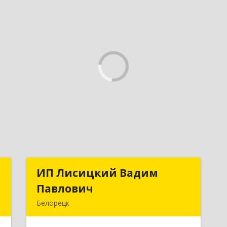
м
ИП Лисицкий Вадим
ИП Лисицкий Вадим
Павлович
Павлович
,
Белорецк
т
453501, Башкортостан Респ, Белорецк
1
г, Кооперативная ул, дом № 4, корпус