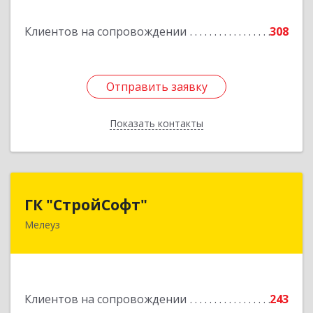
Подробнее
Клиентов на сопровождении
308
Отправить заявку
Отправить заявку
Показать контакты
Назад
ГК "СтройСофт"
ГК "СтройСофт"
Мелеуз
453852, Башкортостан Респ, Мелеуз г, Ленина
ул, дом № 160а, кв.4
Подробнее
Клиентов на сопровождении
243