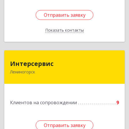
Отправить заявку
Отправить заявку
Показать контакты
Назад
Интерсервис
Интерсервис
Лениногорск
423250, Татарстан Респ, Лениногорск г,
Гагарина ул, дом № 36
Подробнее
Клиентов на сопровождении
9
Отправить заявку
Отправить заявку