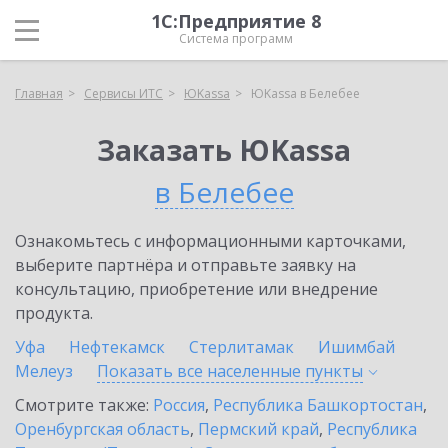
1С:Предприятие 8
Система программ
Главная
Сервисы ИТС
ЮKassa
ЮKassa в Белебее
Заказать ЮKassa
в Белебее
Ознакомьтесь с информационными карточками,
выберите партнёра и отправьте заявку на
консультацию, приобретение или внедрение
продукта.
Уфа
Нефтекамск
Стерлитамак
Ишимбай
Мелеуз
Показать все населенные
пункты
Смотрите также:
Россия
,
Республика Башкортостан
,
Оренбургская область
,
Пермский край
,
Республика