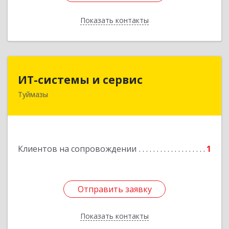
Показать контакты
Назад
ИТ-системы и сервис
ИТ-системы и сервис
Туймазы
452 750, 452750, Башкортостан Респ,
Туймазинский р-н, Туймазы г, Заводская ул,
дом № 11
Подробнее
Клиентов на сопровождении
1
Отправить заявку
Отправить заявку
Показать контакты
Назад