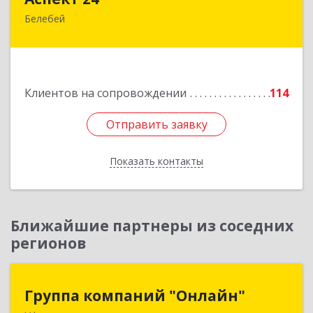
Белебей
452000, Башкортостан Респ, Белебей г, им
В.И.Ленина ул, дом № 23/1
Подробнее
Клиентов на сопровождении
114
Отправить заявку
Отправить заявку
Показать контакты
Назад
Ближайшие партнеры из соседних
регионов
Группа компаний "Онлайн"
Группа компаний "Онлайн"