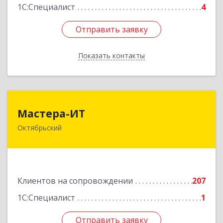
1С:Специалист
4
Отправить заявку
Отправить заявку
Показать контакты
Назад
Мастера-ИТ
Мастера-ИТ
Октябрьский
452607, Башкортостан Респ, Октябрьский г,
Комсомольская ул, дом № 20, оф."МИТ"
Подробнее
Клиентов на сопровождении
207
1С:Специалист
1
Отправить заявку
Отправить заявку