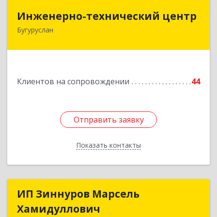
Инженерно-технический центр
Инженерно-технический центр
Бугуруслан
461633, Оренбургская обл, Бугуруслан г,
Больничный пер, дом № 8
Подробнее
Клиентов на сопровождении
44
Отправить заявку
Отправить заявку
Показать контакты
Назад
ИП Зиннуров Марсель
ИП Зиннуров Марсель
Хамидуллович
Хамидуллович