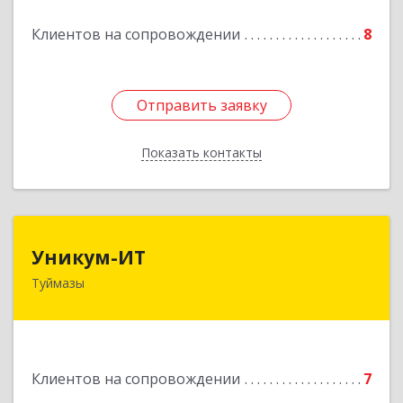
Подробнее
Клиентов на сопровождении
8
Отправить заявку
Отправить заявку
Показать контакты
Назад
Уникум-ИТ
Уникум-ИТ
Туймазы
452757, Башкортостан Респ, Туймазинский р-н,
Туймазы г, Заводской пер, дом № 2, корпус Б
Подробнее
Клиентов на сопровождении
7