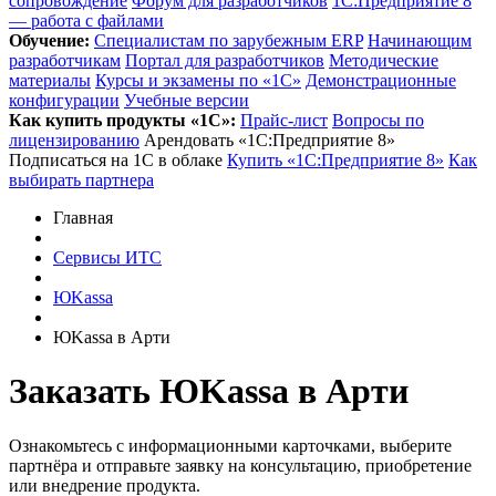
сопровождение
Форум для разработчиков
1С:Предприятие 8
— работа с файлами
Обучение:
Cпециалистам по зарубежным ERP
Начинающим
разработчикам
Портал для разработчиков
Методические
материалы
Курсы и экзамены по «1С»
Демонстрационные
конфигурации
Учебные версии
Как купить продукты «1С»:
Прайс-лист
Вопросы по
лицензированию
Арендовать «1С:Предприятие 8»
Подписаться на 1С в облаке
Купить «1С:Предприятие 8»
Как
выбирать партнера
Главная
Сервисы ИТС
ЮKassa
ЮKassa в Арти
Заказать ЮKassa
в Арти
Ознакомьтесь с информационными карточками, выберите
партнёра и отправьте заявку на консультацию, приобретение
или внедрение продукта.