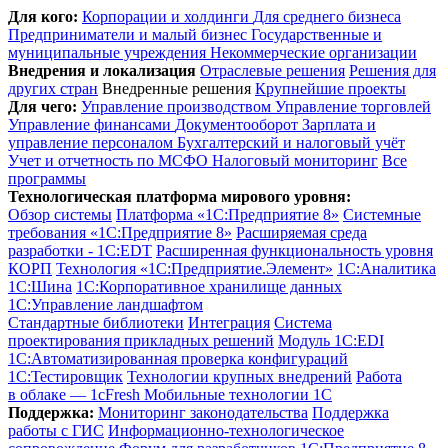
Для кого:
Корпорации и холдинги
Для среднего бизнеса
Предприниматели и малый бизнес
Государственные и
муниципальные учреждения
Некоммерческие организации
Внедрения и локализация
Отраслевые решения
Решения для
других стран
Внедренные решения
Крупнейшие проекты
Для чего:
Управление производством
Управление торговлей
Управление финансами
Документооборот
Зарплата и
управление персоналом
Бухгалтерский и налоговый учёт
Учет и отчетность по МСФО
Налоговый мониторинг
Все
программы
Технологическая платформа мирового уровня:
Обзор системы
Платформа «1С:Предприятие 8»
Системные
требования «1С:Предприятие 8»
Расширяемая среда
разработки - 1C:EDT
Расширенная функциональность уровня
КОРП
Технология «1С:Предприятие.Элемент»
1C:Аналитика
1С:Шина
1С:Корпоративное хранилище данных
1С:Управление ландшафтом
Стандартные библиотеки
Интеграция
Система
проектирования прикладных решений
Модуль 1C:EDI
1С:Автоматизированная проверка конфигураций
1С:Тестировщик
Технологии крупных внедрений
Работа
в облаке — 1cFresh
Мобильные технологии 1С
Поддержка:
Мониторинг законодательства
Поддержка
работы с ГИС
Информационно-технологическое