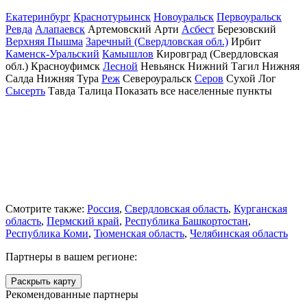
Екатеринбург
Краснотурьинск
Новоуральск
Первоуральск
Ревда
Алапаевск
Артемовский
Арти
Асбест
Березовский
Верхняя Пышма
Заречный (Свердловская обл.)
Ирбит
Каменск-Уральский
Камышлов
Кировград (Свердловская
обл.)
Красноуфимск
Лесной
Невьянск
Нижний Тагил
Нижняя
Салда
Нижняя Тура
Реж
Североуральск
Серов
Сухой Лог
Сысерть
Тавда
Талица
Показать все населенные
пункты
Смотрите также:
Россия
,
Свердловская область
,
Курганская
область
,
Пермский край
,
Республика Башкортостан
,
Республика Коми
,
Тюменская область
,
Челябинская область
Партнеры в вашем регионе:
Раскрыть карту
Рекомендованные партнеры