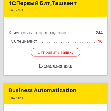
1C:Первый Бит,Ташкент
1C:Первый Бит,Ташкент
Ташкент
г. Ташкент, Мирабадский район, ул. Афросиаб,
4Б, ком 205А
Клиентов на сопровождении
244
Подробнее
1С:Специалист
16
Отправить заявку
Отправить заявку
Показать контакты
Назад
Business Automatization
Business Automatization
Ташкент
Узбекистан, г. Ташкент, Мирабадский район,
ул. Афросиеб, дом 4Б