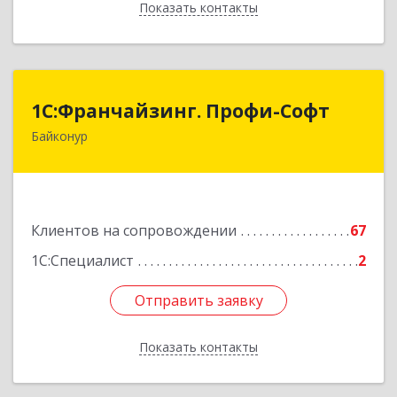
Показать контакты
Назад
1С:Франчайзинг. Профи-Софт
1С:Франчайзинг. Профи-Софт
Байконур
468320, Байконур г, Ленина ул, дом № 10,
кв.1+2+3
Подробнее
Клиентов на сопровождении
67
1С:Специалист
2
Отправить заявку
Отправить заявку
Показать контакты
Назад