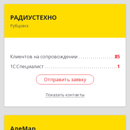
РАДИУСТЕХНО
РАДИУСТЕХНО
Рубцовск
658225, Алтайский край, Рубцовск г, Ленина пр-
кт, дом № 206, оф.427
Подробнее
Клиентов на сопровождении
85
1С:Специалист
1
Отправить заявку
Отправить заявку
Показать контакты
Назад
АлеМар
АлеМар