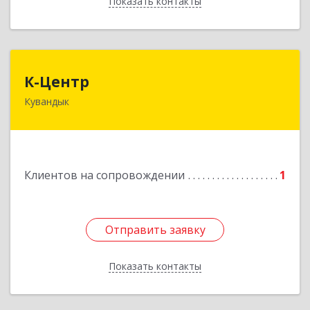
Показать контакты
Назад
К-Центр
К-Центр
Кувандык
462243, Оренбургская обл, Кувандыкский р-н,
Кувандык г, Ленина ул, дом № 20
Подробнее
Клиентов на сопровождении
1
Отправить заявку
Отправить заявку
Показать контакты
Назад