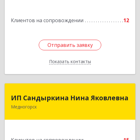
Подробнее
Клиентов на сопровождении
12
Отправить заявку
Отправить заявку
Показать контакты
Назад
ИП Сандыркина Нина Яковлевна
ИП Сандыркина Нина Яковлевна
Медногорск
462270, Оренбургская обл, Медногорск г,
Металлургов ул, дом № 19, кв.22
Подробнее