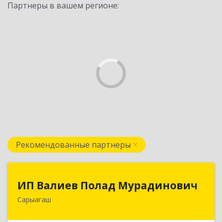
Партнеры в вашем регионе:
Рекомендованные партнеры
ИП Валиев Полад Мурадинович
ИП Валиев Полад Мурадинович
Сарыагаш
160900, Республика Казахстан, Туркестанская
область, Сарыагашский район, г. Сарыагаш, ул.