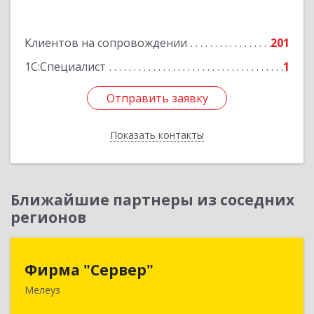
Исмайлова, дом № 37 В
Подробнее
Клиентов на сопровождении
201
1С:Специалист
1
Отправить заявку
Отправить заявку
Показать контакты
Назад
Ближайшие партнеры из соседних
регионов
Фирма "Сервер"
Фирма "Сервер"
Мелеуз
453852, Башкортостан Респ, Мелеузовский р-н,
Мелеуз г, 32-й мкр, дом № 36