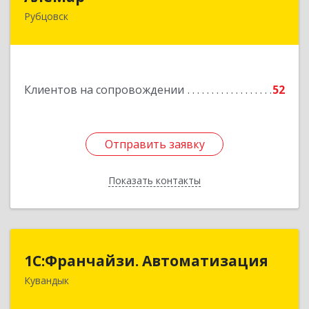
Рубцовск
658210, Алтайский край, Рубцовск г,
Комсомольская ул, дом № 80
Подробнее
Клиентов на сопровождении
52
Отправить заявку
Отправить заявку
Показать контакты
Назад
1С:Франчайзи. Автоматизация
1С:Франчайзи. Автоматизация
Кувандык
462220, Оренбургская обл, Кувандыкский р-н,
Кувандык г, Советская ул, дом № 10