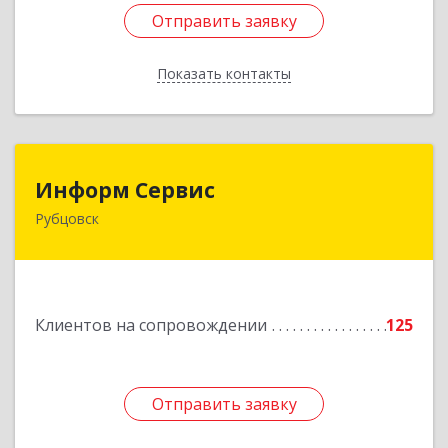
Отправить заявку
Отправить заявку
Показать контакты
Назад
Информ Сервис
Информ Сервис
Рубцовск
658204, Алтайский край, Рубцовск г, Алтайская
ул, дом № 7
Подробнее
Клиентов на сопровождении
125
Отправить заявку
Отправить заявку