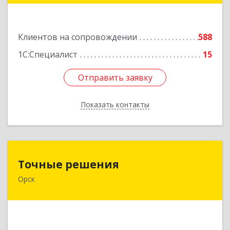
Подробнее
Клиентов на сопровождении
588
1С:Специалист
15
Отправить заявку
Отправить заявку
Показать контакты
Назад
Точные решения
Точные решения
Орск
462403, Оренбургская обл, Орск г,
Краматорская ул, дом № 2Б, пом.3, этаж 1, офис
2