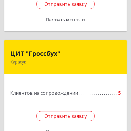
Отправить заявку
Отправить заявку
Показать контакты
Назад
ЦИТ "Гроссбух"
ЦИТ "Гроссбух"
Карасук
632861, Новосибирская обл, Карасукский р-н,
Карасук г, Сорокина ул, дом № 9, оф.3
Подробнее
Клиентов на сопровождении
5
Отправить заявку
Отправить заявку