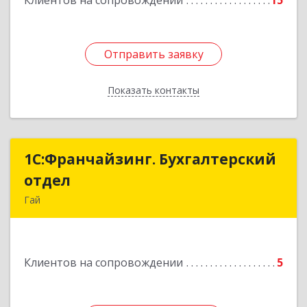
Клиентов на сопровождении
15
Отправить заявку
Отправить заявку
Показать контакты
Назад
1С:Франчайзинг. Бухгалтерский
1С:Франчайзинг. Бухгалтерский
отдел
отдел
Гай
462635, Оренбургская обл, Гай г, Победы пр-кт,
дом № 1, кв.12
Клиентов на сопровождении
5
Подробнее