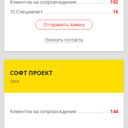
Подробнее
Клиентов на сопровождении
192
1С:Специалист
16
Отправить заявку
Отправить заявку
Показать контакты
Назад
СОФТ ПРОЕКТ
СОФТ ПРОЕКТ
Орск
462430, Оренбургская обл, Орск г,
Добровольского ул, дом № 23, кв.11
Подробнее
Клиентов на сопровождении
144