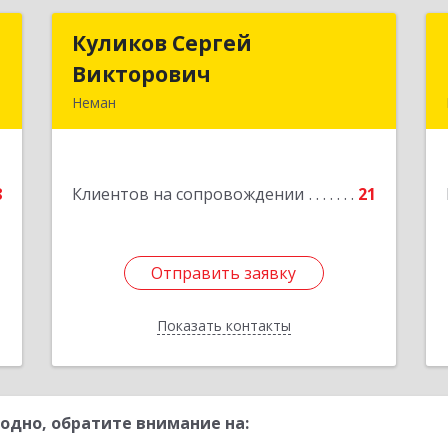
О
Куликов Сергей
Куликов Сергей
Викторович
Викторович
,
Неман
,
238710, Калининградская обл, Неман
6
г, Красноармейская ул, дом № 8, кв.60
е
8
Клиентов на сопровождении
21
Подробнее
Отправить заявку
Отправить заявку
Показать контакты
Назад
одно, обратите внимание на: