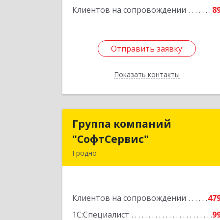
Клиентов на сопровождении
8
Отправить заявку
Отправить заявку
Показать контакты
Назад
Группа компаний
Группа компани
"СофтСервис"
"СофтСервис
Гродно
230025 г. Гродно, ул. Ленина 5/
Подробне
Клиентов на сопровождении
47
1С:Специалист
9