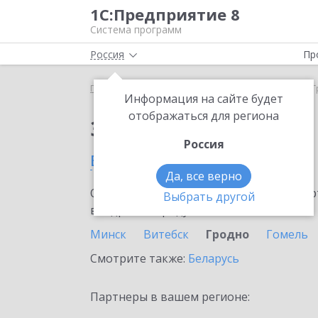
1С:Предприятие 8
Система программ
Россия
Пр
Главная
Сервисы ИТС
Smartway
Smartway в 
Информация на сайте будет
отображаться для региона
Заказать Smartway
Россия
в Гродно
Да, все верно
Ознакомьтесь с информационными карт
Выбрать другой
внедрение продукта.
Минск
Витебск
Гродно
Гомель
Смотрите также:
Беларусь
Партнеры в вашем регионе: