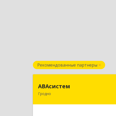
Рекомендованные партнеры
АВАсисте
АВАсистем
Гродно
БЕЛАРУСЬ , 230029, г.Гродно
ул.Горького 72, оф.50
Подробне