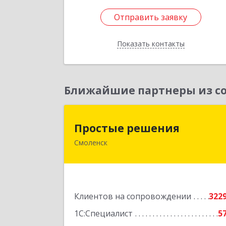
Отправить заявку
Отправить заявку
Показать контакты
Назад
Ближайшие партнеры из со
Простые решени
Простые решения
Смоленск
214015, Смоленская обл, Смоленск г
Большая Краснофлотская ул, дом 
1
Подробне
Клиентов на сопровождении
322
1С:Специалист
5