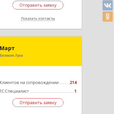
Отправить заявку
Отправить заявку
Показать контакты
Назад
Март
Март
Великие Луки
182113, Псковская обл, Великие Луки
г, Ботвина ул, дом № 17 А, пом.1003
Подробнее
Клиентов на сопровождении
214
1С:Специалист
1
Отправить заявку
Отправить заявку