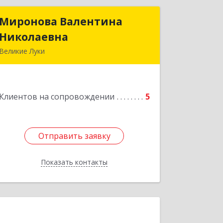
Миронова Валентина
Миронова Валентина
Николаевна
Николаевна
Великие Луки
Подробнее
Клиентов на сопровождении
5
Отправить заявку
Отправить заявку
Показать контакты
Назад