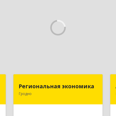
м
Региональная экономика
Региональная экономика
Гродно
,
БЕЛАРУСЬ , 230002, г.Гродно,
2
ул.Богуцкого, д.5, каб.6
е
Подробнее