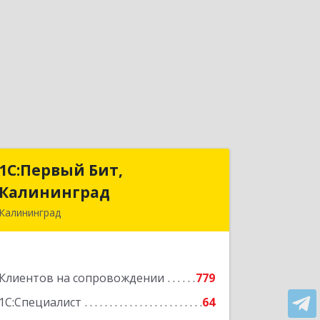
1С:Первый Бит,
1С:Первый Бит,
Калининград
Калининград
Калининград
236006, Калининградская обл,
Калининград г, Ленинский пр-кт, дом
№ 30
Клиентов на сопровождении
779
Подробнее
1С:Специалист
64