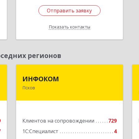
Отправить заявку
Отправить заявку
Показать контакты
Назад
седних регионов
я
ИНФОКОМ
ИНФОКОМ
Псков
,
180000, Псковская обл, Псков г,
№
Советская ул, дом № 42г
7
Подробнее
е
9
Клиентов на сопровождении
729
7
1С:Специалист
4