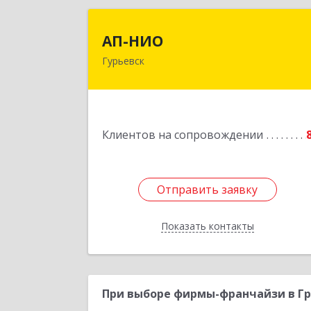
АП-НИ
АП-НИО
Гурьевск
238300 Калининградская обл
Гурьевск г, Советская ул, дом № 22
кв. № 2
Подробне
Клиентов на сопровождении
Отправить заявку
Отправить заявку
Показать контакты
Назад
При выборе фирмы-франчайзи в Гр