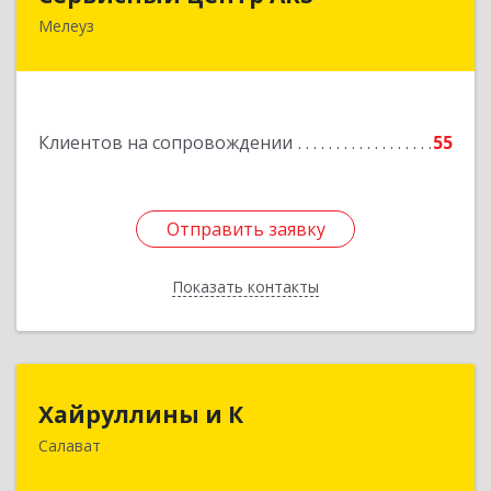
Мелеуз
Подробнее
Клиентов на сопровождении
55
Отправить заявку
Отправить заявку
Показать контакты
Назад
Хайруллины и К
Хайруллины и К
Салават
453251, Башкортостан Респ, Салават г,
Островского ул, дом № 61