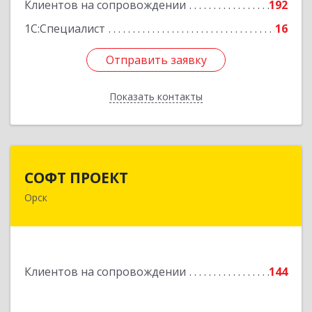
Подробнее
Клиентов на сопровождении
192
1С:Специалист
16
Отправить заявку
Отправить заявку
Показать контакты
Назад
СОФТ ПРОЕКТ
СОФТ ПРОЕКТ
Орск
462430, Оренбургская обл, Орск г,
Добровольского ул, дом № 23, кв.11
Подробнее
Клиентов на сопровождении
144