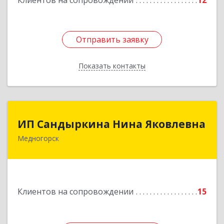
Клиентов на сопровождении
12
Отправить заявку
Отправить заявку
Показать контакты
Назад
ИП Сандыркина Нина Яковлевна
ИП Сандыркина Нина Яковлевна
Медногорск
462270, Оренбургская обл, Медногорск г,
Металлургов ул, дом № 19, кв.22
Подробнее
Клиентов на сопровождении
15