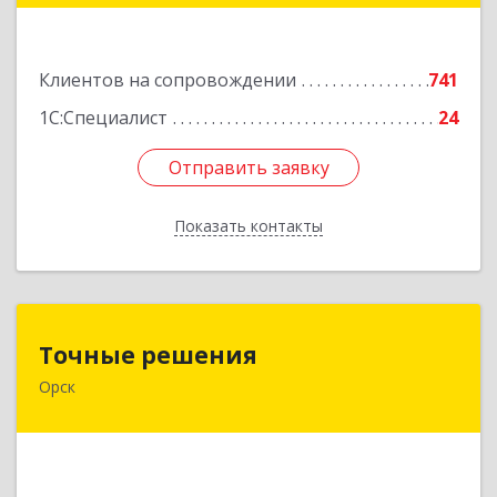
Подробнее
Клиентов на сопровождении
741
1С:Специалист
24
Отправить заявку
Отправить заявку
Показать контакты
Назад
Точные решения
Точные решения
Орск
462403, Оренбургская обл, Орск г,
Краматорская ул, дом № 2Б, пом.3, этаж 1, офис
2