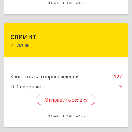
Показать контакты
Назад
СПРИНТ
СПРИНТ
Ишимбай
453201, Башкортостан Респ, Ишимбайский р-н,
Ишимбай г, Якупа Кулмыя ул, дом № 25
Подробнее
Клиентов на сопровождении
127
1С:Специалист
3
Отправить заявку
Отправить заявку
Показать контакты
Назад