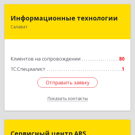
Информационные технологии
Информационные технологии
Салават
453259, Башкортостан Респ, Салават г,
Северная ул, дом № 15, оф.108
Подробнее
Клиентов на сопровождении
80
1С:Специалист
1
Отправить заявку
Отправить заявку
Показать контакты
Назад
Сервисный центр ARS
Сервисный центр ARS