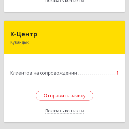
Показать контакты
Назад
К-Центр
К-Центр
Кувандык
462243, Оренбургская обл, Кувандыкский р-н,
Кувандык г, Ленина ул, дом № 20
Подробнее
Клиентов на сопровождении
1
Отправить заявку
Отправить заявку
Показать контакты
Назад