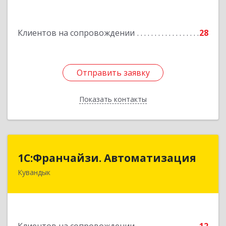
Подробнее
Клиентов на сопровождении
28
Отправить заявку
Отправить заявку
Показать контакты
Назад
1С:Франчайзи. Автоматизация
1С:Франчайзи. Автоматизация
Кувандык
462220, Оренбургская обл, Кувандыкский р-н,
Кувандык г, Советская ул, дом № 10
Подробнее