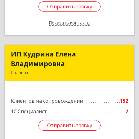
Отправить заявку
Отправить заявку
Показать контакты
Назад
ИП Кудрина Елена
ИП Кудрина Елена
Владимировна
Владимировна
Салават
453265, Башкортостан Респ, Салават г,
Бекетова ул, дом № 10, кв.87
Клиентов на сопровождении
152
Подробнее
1С:Специалист
2
Отправить заявку
Отправить заявку