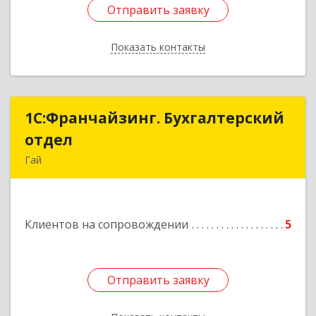
Отправить заявку
Отправить заявку
Показать контакты
Назад
1С:Франчайзинг. Бухгалтерский
1С:Франчайзинг. Бухгалтерский
отдел
отдел
Гай
462635, Оренбургская обл, Гай г, Победы пр-кт,
дом № 1, кв.12
Клиентов на сопровождении
5
Подробнее
Отправить заявку
Отправить заявку