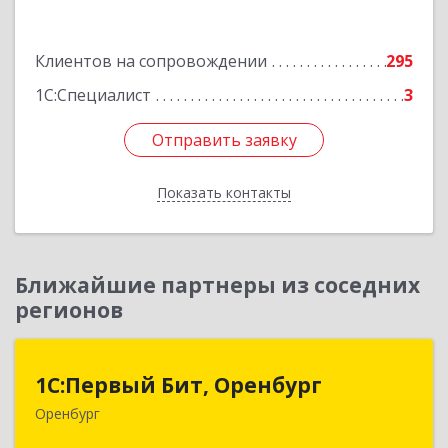
Подробнее
Клиентов на сопровождении
295
1С:Специалист
3
Отправить заявку
Отправить заявку
Показать контакты
Назад
Ближайшие партнеры из соседних
регионов
1С:Первый Бит, Оренбург
1С:Первый Бит, Оренбург
Оренбург
460044, Оренбургская обл, Оренбург, Березка
ул, дом № 2/5, пом.4