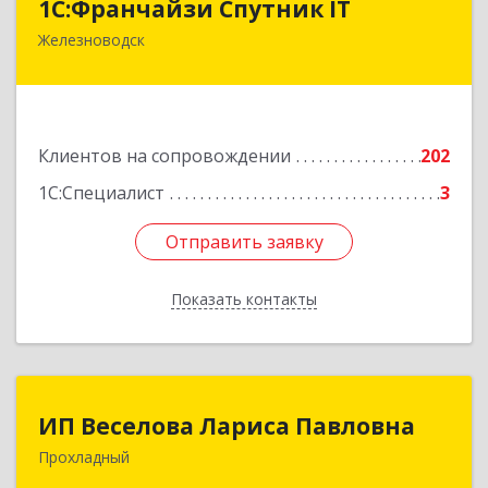
1С:Франчайзи Спутник IT
Железноводск
357430, Ставропольский край, город-курорт
Железноводск, Иноземцево п, Свободы ул, дом
№ 136
Подробнее
Клиентов на сопровождении
202
1С:Специалист
3
Отправить заявку
Отправить заявку
Показать контакты
Назад
ИП Веселова Лариса Павловна
ИП Веселова Лариса Павловна
Прохладный
361045, Кабардино-Балкарская Респ,
Прохладный г, Добровольская ул, дом № 31