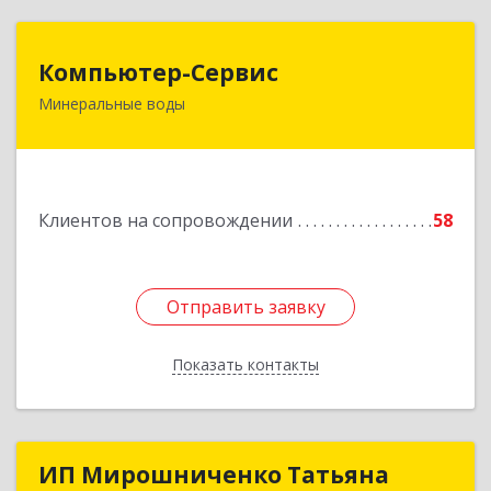
Компьютер-Сервис
Компьютер-Сервис
Минеральные воды
357202, Ставропольский край, Минеральные
Воды г, Гагарина ул, дом № 48
Подробнее
Клиентов на сопровождении
58
Отправить заявку
Отправить заявку
Показать контакты
Назад
ИП Мирошниченко Татьяна
ИП Мирошниченко Татьяна