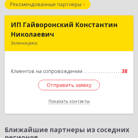
Рекомендованные партнеры
ИП Гайворонский Константин
ИП Гайворонский Константин
Николаевич
Николаевич
Зеленокумск
357910, Ставропольский край, Советский р-н,
Зеленокумск г, Ленина пл, дом № 6, оф.4
Клиентов на сопровождении
38
Подробнее
Отправить заявку
Отправить заявку
Показать контакты
Назад
Ближайшие партнеры из соседних
регионов