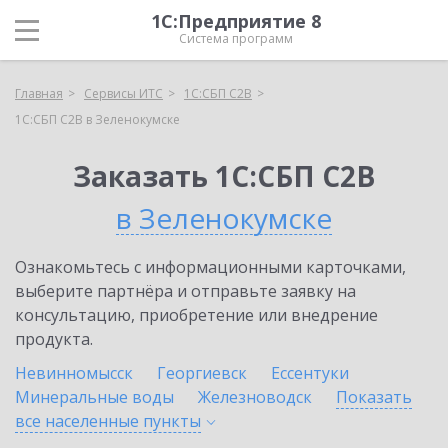
1С:Предприятие 8
Система программ
Главная
Сервисы ИТС
1С:СБП C2B
1С:СБП C2B в Зеленокумске
Заказать 1С:СБП C2B
в Зеленокумске
Ознакомьтесь с информационными карточками,
выберите партнёра и отправьте заявку на
консультацию, приобретение или внедрение
продукта.
Невинномысск
Георгиевск
Ессентуки
Минеральные воды
Железноводск
Показать
все населенные
пункты