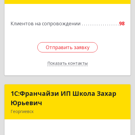
Подробнее
Клиентов на сопровождении
98
Отправить заявку
Отправить заявку
Показать контакты
Назад
1С:Франчайзи ИП Школа Захар
1С:Франчайзи ИП Школа Захар
Юрьевич
Юрьевич
Георгиевск
357840, Ставропольский край, Георгиевский р-
н, Александрийская ст-ца, Курдюмовский пер,
дом № 10