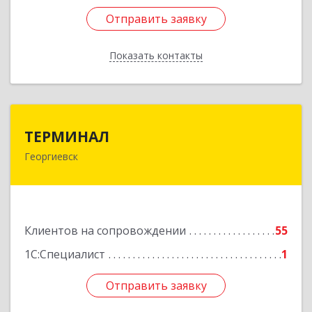
Отправить заявку
Отправить заявку
Показать контакты
Назад
ТЕРМИНАЛ
ТЕРМИНАЛ
Георгиевск
357820, Ставропольский край, Георгиевск г,
Калинина ул, дом № 109
Подробнее
Клиентов на сопровождении
55
1С:Специалист
1
Отправить заявку
Отправить заявку