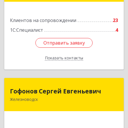
Подробнее
Клиентов на сопровождении
23
1С:Специалист
4
Отправить заявку
Отправить заявку
Показать контакты
Назад
Гофонов Сергей Евгеньевич
Гофонов Сергей Евгеньевич
Железноводск
Подробнее