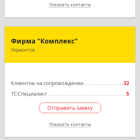
Показать контакты
Назад
Фирма "Комплекс"
Фирма "Комплекс"
Лермонтов
357348, Ставропольский край, Лермонтов г,
Острогорка с, Степная ул, дом № 46, а
Подробнее
Клиентов на сопровождении
32
1С:Специалист
5
Отправить заявку
Отправить заявку
Показать контакты
Назад