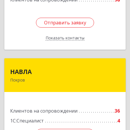
Отправить заявку
Отправить заявку
Показать контакты
Назад
НАВЛА
НАВЛА
Покров
601120, Владимирская обл, Петушинский р-н,
Покров г, Ленина ул, дом № 98, пом.6
Подробнее
Клиентов на сопровождении
36
1С:Специалист
4