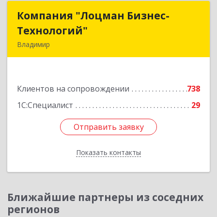
Компания "Лоцман Бизнес-
Компания "Лоцман Бизнес-
Технологий"
Технологий"
Владимир
600015, Владимирская обл, Владимир г,
Чайковского ул, дом № 40А, оф.21
Клиентов на сопровождении
738
Подробнее
1С:Специалист
29
Отправить заявку
Отправить заявку
Показать контакты
Назад
Ближайшие партнеры из соседних
регионов