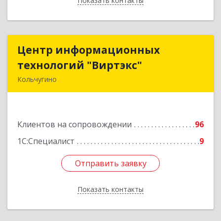
Показать контакты
Назад
Центр информационных
Центр информационных
технологий "Виртэкс"
технологий "Виртэкс"
Кольчугино
601785, Владимирская обл, Кольчугинский р-н,
Кольчугино г, Добровольского ул, дом № 11
Клиентов на сопровождении
96
Подробнее
1С:Специалист
9
Отправить заявку
Отправить заявку
Показать контакты
Назад