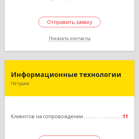
Отправить заявку
Отправить заявку
Показать контакты
Назад
Информационные технологии
Информационные технологии
Петушки
601144, Владимирская обл, Петушки г,
Маяковского ул, дом № 19
Подробнее
Клиентов на сопровождении
11