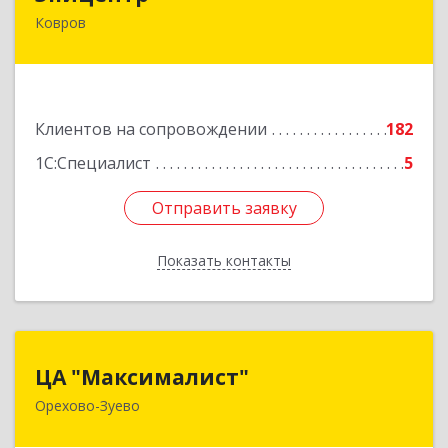
Ковров
601900, Владимирская обл, Ковров г, Барсукова
ул, дом № 17
Подробнее
Клиентов на сопровождении
182
1С:Специалист
5
Отправить заявку
Отправить заявку
Показать контакты
Назад
ЦА "Максималист"
ЦА "Максималист"
Орехово-Зуево
142600, Московская обл, Орехово-Зуево г,
Ленина ул, дом № 78