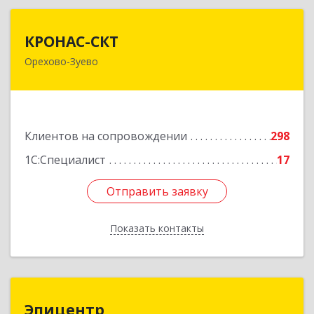
КРОНАС-СКТ
КРОНАС-СКТ
Орехово-Зуево
142600, Московская обл, Орехово-Зуево г,
Бабушкина ул, дом № 2А, пом.31
Подробнее
Клиентов на сопровождении
298
1С:Специалист
17
Отправить заявку
Отправить заявку
Показать контакты
Назад
Эпицентр
Эпицентр