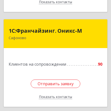
Показать контакты
Назад
1С:Франчайзинг. Оникс-М
1С:Франчайзинг. Оникс-М
Сафоново
215500, Смоленская обл, Сафоновский р-н,
Сафоново г, Революционная ул, дом № 9а
Подробнее
Клиентов на сопровождении
90
Отправить заявку
Отправить заявку
Показать контакты
Назад