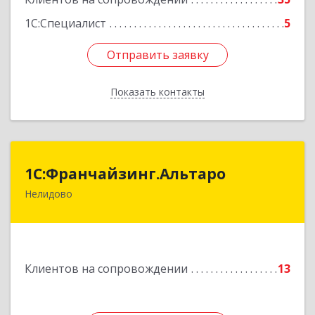
1С:Специалист
5
Отправить заявку
Отправить заявку
Показать контакты
Назад
1С:Франчайзинг.Альтаро
1С:Франчайзинг.Альтаро
Нелидово
172527, Тверская обл, Нелидово г, Матросова
ул, дом № 22, оф.1
Подробнее
Клиентов на сопровождении
13