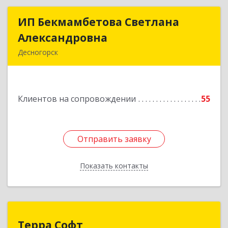
ИП Бекмамбетова Светлана
ИП Бекмамбетова Светлана
Александровна
Александровна
Десногорск
216400, Смоленская обл, Десногорск г, 4-й мкр,
дом № 7, кв.11
Клиентов на сопровождении
55
Подробнее
Отправить заявку
Отправить заявку
Показать контакты
Назад
Терра Софт
Терра Софт