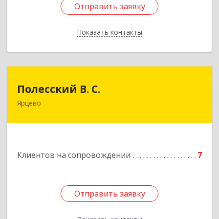
Отправить заявку
Отправить заявку
Показать контакты
Назад
Полесский В. С.
Полесский В. С.
Ярцево
215800,Смоленская обл. г. Ярцево,
ул.Краснофлотская д.30
Подробнее
Клиентов на сопровождении
7
Отправить заявку
Отправить заявку