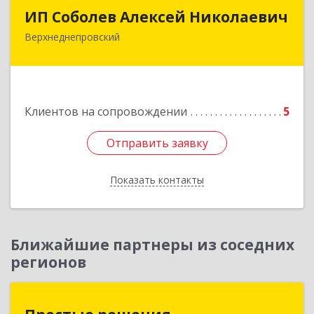
ИП Соболев Алексей Николаевич
ИП Соболев Алексей Николаевич
Верхнеднепровский
Подробнее
Клиентов на сопровождении
5
Отправить заявку
Отправить заявку
Показать контакты
Назад
Ближайшие партнеры из соседних
регионов
Простые решения