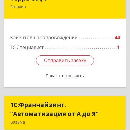
Гагарин
215010, Смоленская обл, Гагарин г, Ленина ул,
дом № 12
Подробнее
Клиентов на сопровождении
44
1С:Специалист
1
Отправить заявку
Отправить заявку
Показать контакты
Назад
1С:Франчайзинг.
1С:Франчайзинг.
"Автоматизация от А до Я"
"Автоматизация от А до Я"
Вязьма
215111, Смоленская обл, Вязьма г,