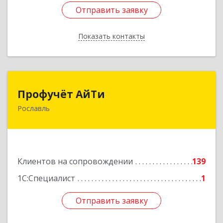
Отправить заявку
Отправить заявку
Показать контакты
Назад
Профучёт АйТи
Профучёт АйТи
Рославль
216500, Смоленская обл, Рославльский р-н,
Рославль г, Урицкого ул, дом № 13, кв.4
Подробнее
Клиентов на сопровождении
139
1С:Специалист
1
Отправить заявку
Отправить заявку