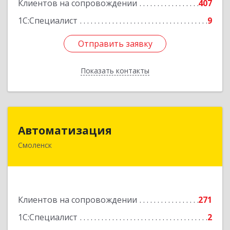
Клиентов на сопровождении
407
1С:Специалист
9
Отправить заявку
Отправить заявку
Показать контакты
Назад
Автоматизация
Автоматизация
Смоленск
214019, Смоленская обл, Смоленск г, Марии
Октябрьской ул, дом № 16, оф.107
Подробнее
Клиентов на сопровождении
271
1С:Специалист
2