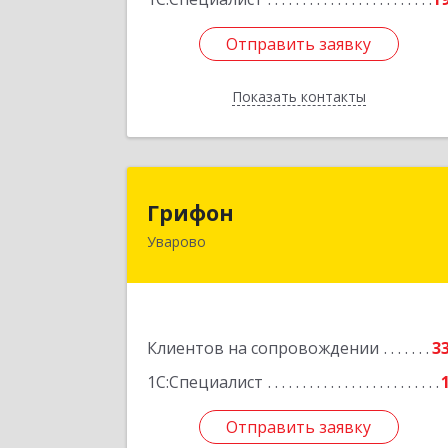
Отправить заявку
Отправить заявку
Показать контакты
Назад
Грифо
Грифон
Уварово
393461, Тамбовская обл, Уварово г
Южная ул, дом № 40
Подробне
Клиентов на сопровождении
3
1С:Специалист
Отправить заявку
Отправить заявку