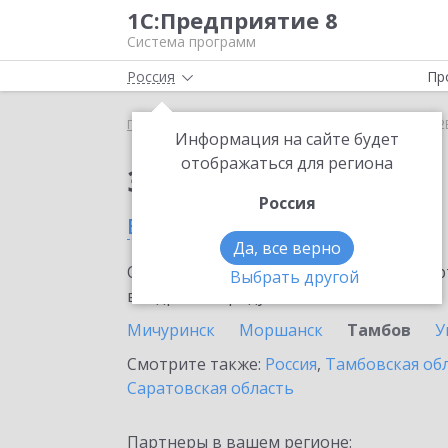
1С:Предприятие 8
Система программ
Россия
Пр
Главная
Сервисы ИТС
1С:СБП C2B
1С:СБП C2
Информация на сайте будет
отображаться для региона
Заказать 1С:СБП C2B
Россия
в Тамбове
Да, все верно
Ознакомьтесь с информационными карт
Выбрать другой
внедрение продукта.
Мичуринск
Моршанск
Тамбов
У
Смотрите также:
Россия
,
Тамбовская об
Саратовская область
Партнеры в вашем регионе: