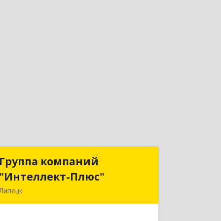
Группа компаний
Группа компаний
"Интеллект-Плюс"
"Интеллект-Плюс"
Липецк
398024, Липецкая обл, Липецк г,
Победы пл, дом № 8, 306