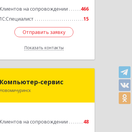
Клиентов на сопровождении
466
Подробнее
1С:Специалист
15
Отправить заявку
Отправить заявку
Показать контакты
Назад
Компьютер-сервис
Компьютер-сервис
Новомичуринск
391160, Рязанская обл, Пронский р-н,
Новомичуринск г, Смирягина пр-кт,
дом № 27-46
Подробнее
Клиентов на сопровождении
48