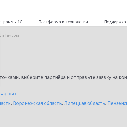
ограммы 1С
Платформа и технологии
Поддержка 
B в Тамбове
очками, выберите партнёра и отправьте заявку на ко
варово
ласть
,
Воронежская область
,
Липецкая область
,
Пензенс