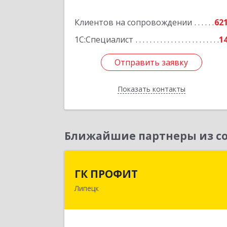
Подробне
Клиентов на сопровождении
62
1С:Специалист
1
Отправить заявку
Отправить заявку
Показать контакты
Назад
Ближайшие партнеры из со
ГК ПРОФИ
ГК ПРОФИТ
Липецк
398001, Липецкая обл, Липецк г
Советская ул, дом № 66Б, пом.