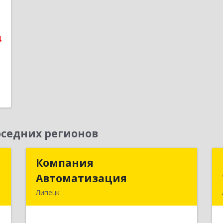
е
1
4
седних регионов
Т
Компания
Компания
Автоматизация
Автоматизация
,
Липецк
8
398001, Липецкая обл, Липецк г,
Победы пл, дом № 8