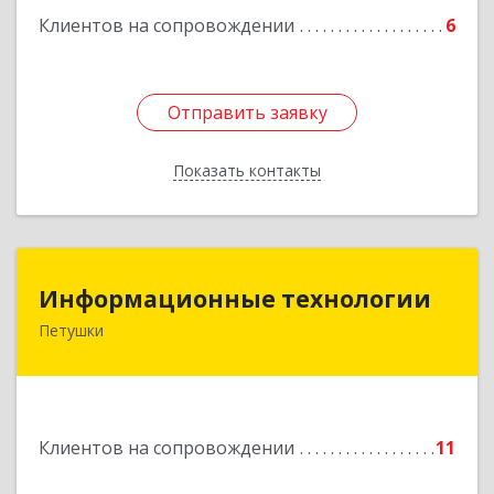
Клиентов на сопровождении
6
Отправить заявку
Отправить заявку
Показать контакты
Назад
Информационные технологии
Информационные технологии
Петушки
601144, Владимирская обл, Петушки г,
Маяковского ул, дом № 19
Подробнее
Клиентов на сопровождении
11