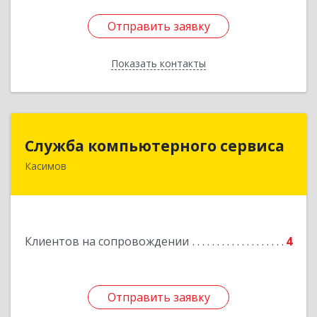
Отправить заявку
Отправить заявку
Показать контакты
Назад
Служба компьютерного сервиса
Служба компьютерного сервиса
Касимов
391300, Рязанская обл., г.Касимов, ул.Советская
136
Подробнее
Клиентов на сопровождении
4
Отправить заявку
Отправить заявку