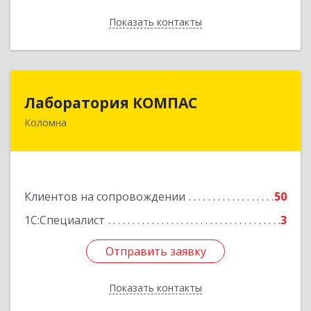
Показать контакты
Назад
Лаборатория КОМПАС
Лаборатория КОМПАС
Коломна
140415, Московская обл, Коломна г, Л.Толстого
ул, дом № 2
Подробнее
Клиентов на сопровождении
50
1С:Специалист
3
Отправить заявку
Отправить заявку
Показать контакты
Назад