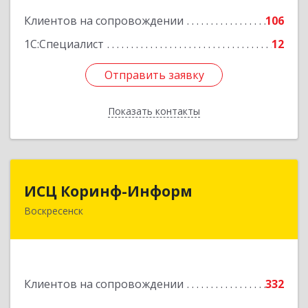
Подробнее
Клиентов на сопровождении
106
1С:Специалист
12
Отправить заявку
Отправить заявку
Показать контакты
Назад
ИСЦ Коринф-Информ
ИСЦ Коринф-Информ
Воскресенск
140200, Московская обл, Воскресенский р-н,
Воскресенск г, Железнодорожная ул, дом № 28,
этаж 3, оф.5
Подробнее
Клиентов на сопровождении
332