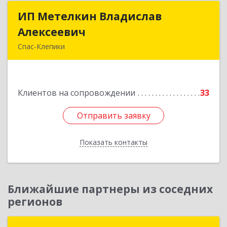
ИП Метелкин Владислав
ИП Метелкин Владислав
Алексеевич
Алексеевич
Спас-Клепики
391030, Рязанская обл, Спас-Клепики г, 1 Мая ул,
дом № 10
Клиентов на сопровождении
33
Подробнее
Отправить заявку
Отправить заявку
Показать контакты
Назад
Ближайшие партнеры из соседних
регионов