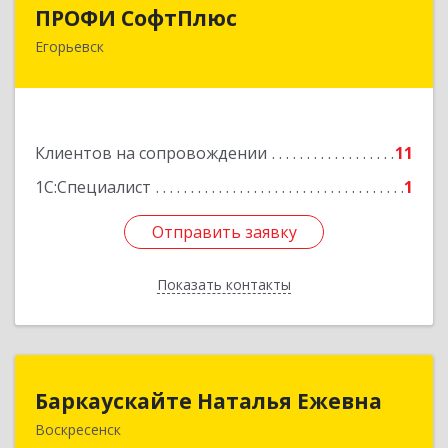
ПРОФИ СофтПлюс
ПРОФИ СофтПлюс
Егорьевск
140301, Московская обл, Егорьевск г,
Парижской Коммуны ул, дом № 1Б, кв.316
Подробнее
Клиентов на сопровождении
11
1С:Специалист
1
Отправить заявку
Отправить заявку
Показать контакты
Назад
Баркаускайте Наталья Ежевна
Баркаускайте Наталья Ежевна
Воскресенск
140222, Московская обл, Воскресенский р-н,