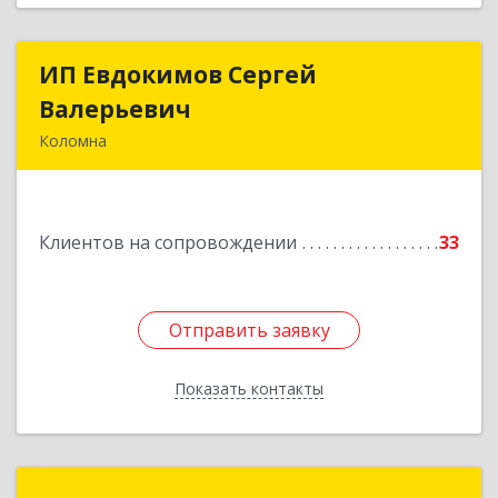
ИП Евдокимов Сергей
ИП Евдокимов Сергей
Валерьевич
Валерьевич
Коломна
140400, Московская обл, Коломна г,
Толстикова ул, дом № 1а, кв.9
Клиентов на сопровождении
33
Подробнее
Отправить заявку
Отправить заявку
Показать контакты
Назад