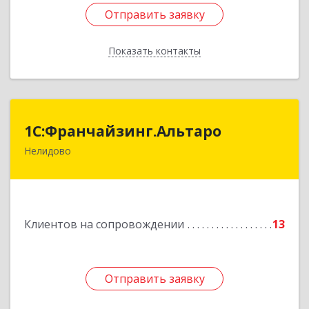
Отправить заявку
Отправить заявку
Показать контакты
Назад
1С:Франчайзинг.Альтаро
1С:Франчайзинг.Альтаро
Нелидово
172527, Тверская обл, Нелидово г, Матросова
ул, дом № 22, оф.1
Подробнее
Клиентов на сопровождении
13
Отправить заявку
Отправить заявку