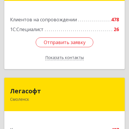
Подробнее
Клиентов на сопровождении
478
1С:Специалист
26
Отправить заявку
Отправить заявку
Показать контакты
Назад
Легасофт
Легасофт
Смоленск
214018, Смоленская обл, Смоленск г, Ново-
Рославльская ул, дом № 13
Подробнее