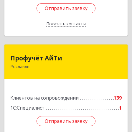
Отправить заявку
Отправить заявку
Показать контакты
Назад
Профучёт АйТи
Профучёт АйТи
Рославль
216500, Смоленская обл, Рославльский р-н,
Рославль г, Урицкого ул, дом № 13, кв.4
Подробнее
Клиентов на сопровождении
139
1С:Специалист
1
Отправить заявку
Отправить заявку