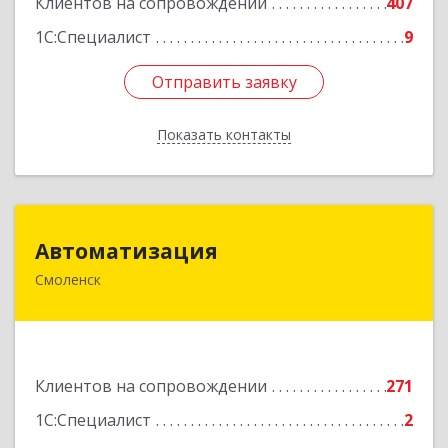
Клиентов на сопровождении
407
1С:Специалист
9
Отправить заявку
Отправить заявку
Показать контакты
Назад
Автоматизация
Автоматизация
Смоленск
214019, Смоленская обл, Смоленск г, Марии
Октябрьской ул, дом № 16, оф.107
Подробнее
Клиентов на сопровождении
271
1С:Специалист
2