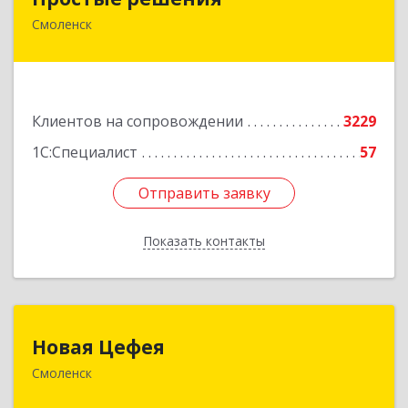
Смоленск
214015, Смоленская обл, Смоленск г, Большая
Краснофлотская ул, дом № 17
Подробнее
Клиентов на сопровождении
3229
1С:Специалист
57
Отправить заявку
Отправить заявку
Показать контакты
Назад
Новая Цефея
Новая Цефея
Смоленск
214018, Смоленская обл, Смоленск г, Раевского
ул, дом № 10