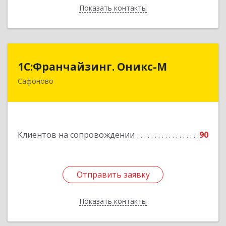
Показать контакты
Назад
1С:Франчайзинг. Оникс-М
1С:Франчайзинг. Оникс-М
Сафоново
215500, Смоленская обл, Сафоновский р-н,
Сафоново г, Революционная ул, дом № 9а
Подробнее
Клиентов на сопровождении
90
Отправить заявку
Отправить заявку
Показать контакты
Назад