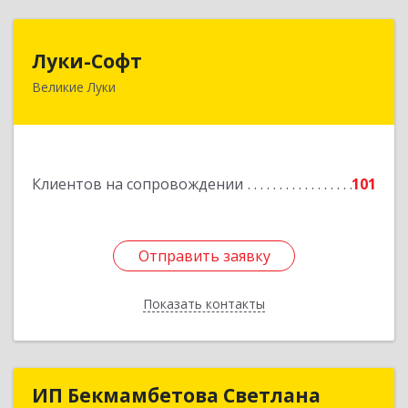
Луки-Софт
Луки-Софт
Великие Луки
182113, Псковская обл, Великие Луки г,
Октябрьский пр-кт, дом № 56А, оф.2
Подробнее
Клиентов на сопровождении
101
Отправить заявку
Отправить заявку
Показать контакты
Назад
ИП Бекмамбетова Светлана
ИП Бекмамбетова Светлана