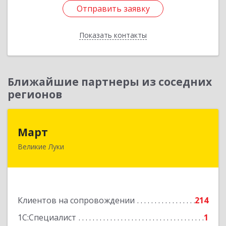
Отправить заявку
Отправить заявку
Показать контакты
Назад
Ближайшие партнеры из соседних
регионов
Март
Март
Великие Луки
182113, Псковская обл, Великие Луки г,
Ботвина ул, дом № 17 А, пом.1003
Подробнее
Клиентов на сопровождении
214
1С:Специалист
1