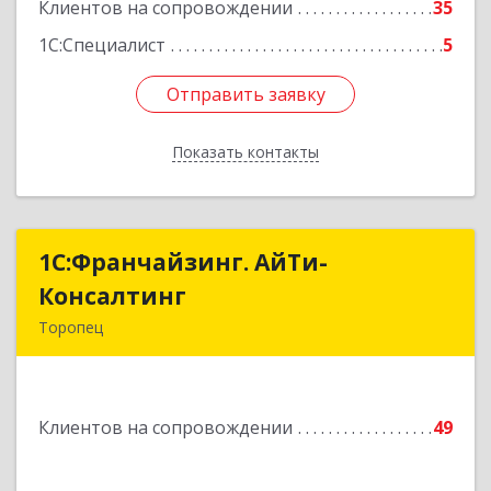
Подробнее
Клиентов на сопровождении
35
1С:Специалист
5
Отправить заявку
Отправить заявку
Показать контакты
Назад
1С:Франчайзинг. АйТи-
1С:Франчайзинг. АйТи-
Консалтинг
Консалтинг
Торопец
172840, Тверская обл, Торопец г, Гоголя ул,
дом № 13
Клиентов на сопровождении
49
Подробнее