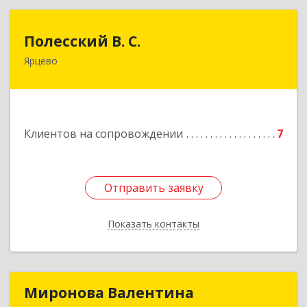
Полесский В. С.
Полесский В. С.
Ярцево
215800,Смоленская обл. г. Ярцево,
ул.Краснофлотская д.30
Подробнее
Клиентов на сопровождении
7
Отправить заявку
Отправить заявку
Показать контакты
Назад
Миронова Валентина
Миронова Валентина