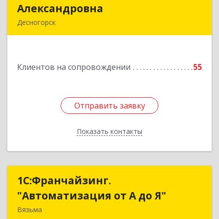
Александровна
Александровна
Десногорск
216400, Смоленская обл, Десногорск г, 4-й мкр,
дом № 7, кв.11
Клиентов на сопровождении
55
Подробнее
Отправить заявку
Отправить заявку
Показать контакты
Назад
1С:Франчайзинг.
1С:Франчайзинг.
"Автоматизация от А до Я"
"Автоматизация от А до Я"
Вязьма