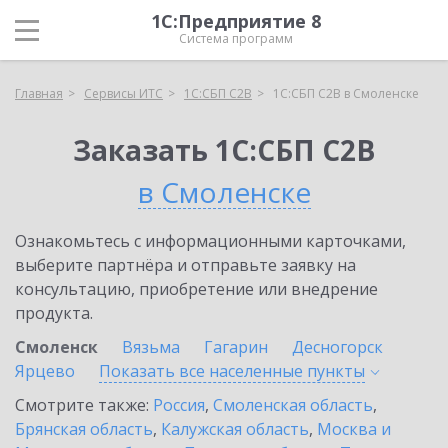
1С:Предприятие 8
Система программ
Главная
Сервисы ИТС
1С:СБП C2B
1С:СБП C2B в Смоленске
Заказать 1С:СБП C2B
в Смоленске
Ознакомьтесь с информационными карточками,
выберите партнёра и отправьте заявку на
консультацию, приобретение или внедрение
продукта.
Смоленск
Вязьма
Гагарин
Десногорск
Ярцево
Показать все населенные
пункты
Смотрите также:
Россия
,
Смоленская область
,
Брянская область
,
Калужская область
,
Москва и