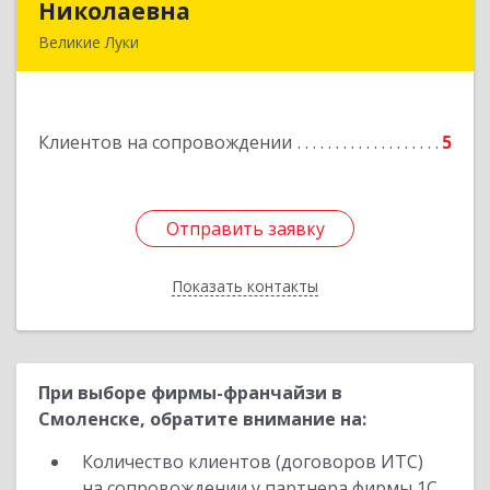
Николаевна
Николаевна
Великие Луки
Подробнее
Клиентов на сопровождении
5
Отправить заявку
Отправить заявку
Показать контакты
Назад
При выборе фирмы-франчайзи в
Смоленске, обратите внимание на:
Количество клиентов (договоров ИТС)
на сопровождении у партнера фирмы 1С.