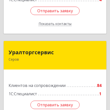
Отправить заявку
Отправить заявку
Показать контакты
Назад
Уралторгсервис
Уралторгсервис
Серов
624980, Свердловская обл, Серов г, Кирова ул,
дом № 2
Подробнее
Клиентов на сопровождении
84
1С:Специалист
1
Отправить заявку
Отправить заявку