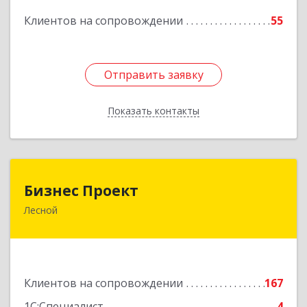
Подробнее
Клиентов на сопровождении
55
Отправить заявку
Отправить заявку
Показать контакты
Назад
Бизнес Проект
Бизнес Проект
Лесной
624200, Свердловская обл, Лесной г, Сиротина
ул, дом № 11
Подробнее
Клиентов на сопровождении
167
1С:Специалист
4