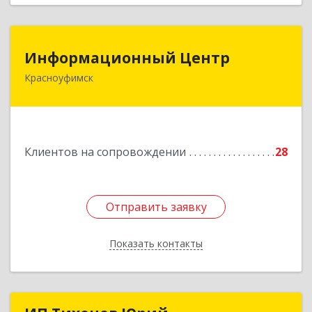
Информационный Центр
Информационный Центр
Красноуфимск
623300, Свердловская обл, Красноуфимск г,
Мизерова ул, дом № 112А
Подробнее
Клиентов на сопровождении
28
Отправить заявку
Отправить заявку
Показать контакты
Назад