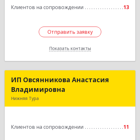
Подробнее
Клиентов на сопровождении
13
Отправить заявку
Отправить заявку
Показать контакты
Назад
ИП Овсянникова Анастасия
ИП Овсянникова Анастасия
Владимировна
Владимировна
Нижняя Тура
624222, Свердловская обл, Нижняя Тура г,
Машиностроителей ул, дом № 7, кв.30
Клиентов на сопровождении
11
Подробнее