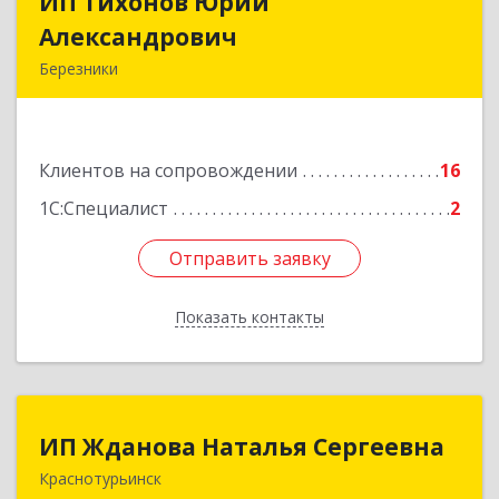
ИП Тихонов Юрий
ИП Тихонов Юрий
Александрович
Александрович
Березники
618400, Пермский край, Березники г, Карла
Маркса ул, дом № 48, оф.431
Клиентов на сопровождении
16
Подробнее
1С:Специалист
2
Отправить заявку
Отправить заявку
Показать контакты
Назад
ИП Жданова Наталья Сергеевна
ИП Жданова Наталья Сергеевна
Краснотурьинск