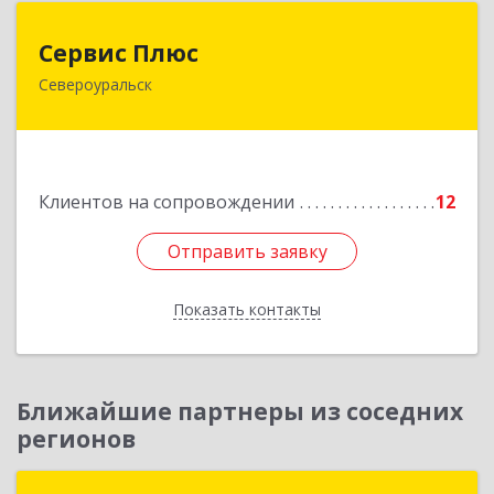
Сервис Плюс
Сервис Плюс
Североуральск
624480, Свердловская обл, Североуральск г,
Ленина ул, дом № 10, кв.оф.1
Подробнее
Клиентов на сопровождении
12
Отправить заявку
Отправить заявку
Показать контакты
Назад
Ближайшие партнеры из соседних
регионов