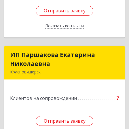
Отправить заявку
Отправить заявку
Показать контакты
Назад
ИП Паршакова Екатерина
ИП Паршакова Екатерина
Николаевна
Николаевна
Красновишерск
618590, Пермский край, Красновишерск г,
Карла Маркса ул, дом № 27, кв.8
Клиентов на сопровождении
7
Подробнее
Отправить заявку
Отправить заявку