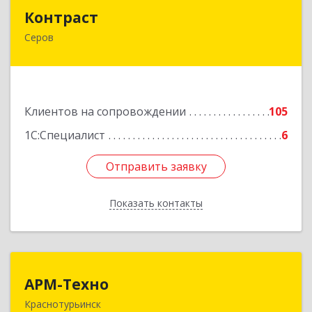
Контраст
Контраст
Серов
624993, Свердловская обл, Серов г, Ленина ул,
дом № 187
Подробнее
Клиентов на сопровождении
105
1С:Специалист
6
Отправить заявку
Отправить заявку
Показать контакты
Назад
АРМ-Техно
АРМ-Техно
Краснотурьинск
624447, Свердловская обл, Краснотурьинск г,