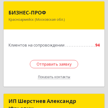
БИЗНЕС-ПРОФ
БИЗНЕС-ПРОФ
Красноармейск (Московская обл.)
141290, Московская обл, Красноармейск г,
Чкалова ул, дом № 8, оф.7
Подробнее
Клиентов на сопровождении
94
Отправить заявку
Отправить заявку
Показать контакты
Назад
ИП Шерстнев Александр
ИП Шерстнев Александр