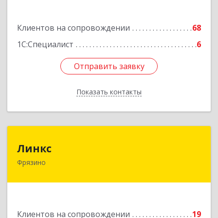
Подробнее
Клиентов на сопровождении
68
1С:Специалист
6
Отправить заявку
Отправить заявку
Показать контакты
Назад
Линкс
Линкс
Фрязино
141190, Московская обл, Фрязино г, Заводской
проезд, дом № 3, кв.133
Подробнее
Клиентов на сопровождении
19