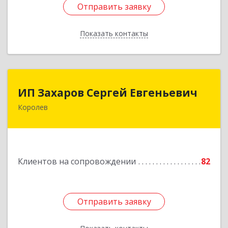
Отправить заявку
Отправить заявку
Показать контакты
Назад
ИП Захаров Сергей Евгеньевич
ИП Захаров Сергей Евгеньевич
Королев
141092, Московская обл, Королев г,
Юбилейный мкр, Пушкинская ул, дом № 13,
кв.115
Подробнее
Клиентов на сопровождении
82
Отправить заявку
Отправить заявку