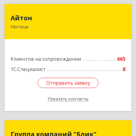
Айтон
Айтон
Мытищи
141006, Московская обл, Мытищи г,
Олимпийский пр-кт, строение 10, пом.1А,8
Подробнее
Клиентов на сопровождении
665
1С:Специалист
8
Отправить заявку
Отправить заявку
Показать контакты
Назад
Группа компаний "Блик"
Группа компаний "Блик"