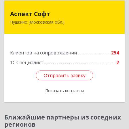
Аспект Софт
Аспект Софт
Пушкино (Московская обл.)
141205, Московская обл, Пушкинский р-н,
Пушкино г, Московский пр-кт, дом № 44, пом.4
Подробнее
Клиентов на сопровождении
254
1С:Специалист
2
Отправить заявку
Отправить заявку
Показать контакты
Назад
Ближайшие партнеры из соседних
регионов