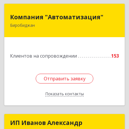
Компания "Автоматизация"
Компания "Автоматизация"
Биробиджан
679016, Еврейская Аобл, Биробиджан г,
Советская ул, дом № 59, кв.3
Подробнее
Клиентов на сопровождении
153
Отправить заявку
Отправить заявку
Показать контакты
Назад
ИП Иванов Александр
ИП Иванов Александр