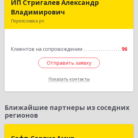
ИП Стригалев Александр
ИП Стригалев Александр
Владимирович
Владимирович
Переяславка рп
682910, Хабаровский край, Имени Лазо р-н,
Переяславка рп, Ленина ул, дом № 30, оф.1
Клиентов на сопровождении
96
Подробнее
Отправить заявку
Отправить заявку
Показать контакты
Назад
Ближайшие партнеры из соседних
регионов
Софт-Сервис Амур