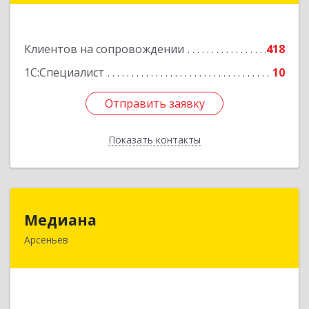
Подробнее
Клиентов на сопровождении
418
1С:Специалист
10
Отправить заявку
Отправить заявку
Показать контакты
Назад
Медиана
Медиана
Арсеньев
692330, Приморский край, Арсеньев г,
Ломоносова ул, дом № 24, кв.1
Подробнее