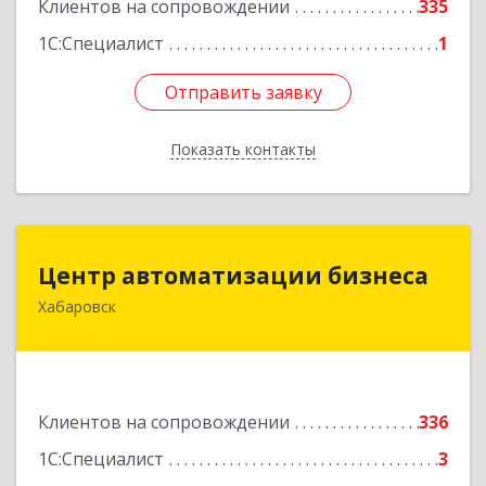
Клиентов на сопровождении
335
1С:Специалист
1
Отправить заявку
Отправить заявку
Показать контакты
Назад
Центр автоматизации бизнеса
Центр автоматизации бизнеса
Хабаровск
680030, Хабаровский край, Хабаровск г, Ленина
ул, дом № 4, оф.802
Подробнее
Клиентов на сопровождении
336
1С:Специалист
3