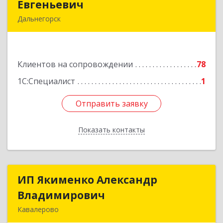
Евгеньевич
Евгеньевич
Дальнегорск
692446, Приморский край, Дальнегорск г,
Инженерная ул, дом № 28, кв.1
Клиентов на сопровождении
78
Подробнее
1С:Специалист
1
Отправить заявку
Отправить заявку
Показать контакты
Назад
ИП Якименко Александр
ИП Якименко Александр
Владимирович
Владимирович
Кавалерово
692400, Приморский край, Кавалеровский р-н,