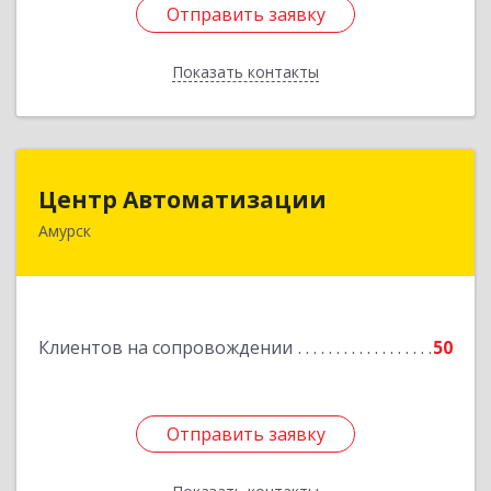
Отправить заявку
Отправить заявку
Показать контакты
Назад
Центр Автоматизации
Центр Автоматизации
Амурск
682640, Хабаровский край, Амурск г, Мира пр-
кт, дом № 55, оф.2
Подробнее
Клиентов на сопровождении
50
Отправить заявку
Отправить заявку