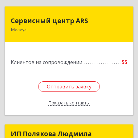
Сервисный центр ARS
Сервисный центр ARS
Мелеуз
Подробнее
Клиентов на сопровождении
55
Отправить заявку
Отправить заявку
Показать контакты
Назад
ИП Полякова Людмила
ИП Полякова Людмила