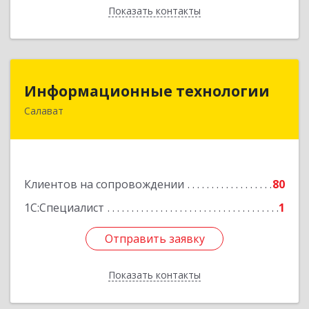
Показать контакты
Назад
Информационные технологии
Информационные технологии
Салават
453259, Башкортостан Респ, Салават г,
Северная ул, дом № 15, оф.108
Подробнее
Клиентов на сопровождении
80
1С:Специалист
1
Отправить заявку
Отправить заявку
Показать контакты
Назад