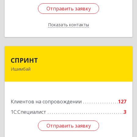
Отправить заявку
Отправить заявку
Показать контакты
Назад
СПРИНТ
СПРИНТ
Ишимбай
453201, Башкортостан Респ, Ишимбайский р-н,
Ишимбай г, Якупа Кулмыя ул, дом № 25
Подробнее
Клиентов на сопровождении
127
1С:Специалист
3
Отправить заявку
Отправить заявку