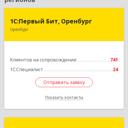
1С:Первый Бит, Оренбург
1С:Первый Бит, Оренбург
Оренбург
460044, Оренбургская обл, Оренбург, Березка
ул, дом № 2/5, пом.4
Подробнее
Клиентов на сопровождении
741
1С:Специалист
24
Отправить заявку
Отправить заявку
Показать контакты
Назад
КА ЛиКом