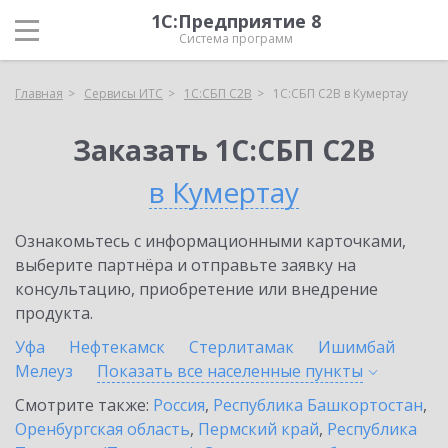
1С:Предприятие 8
Система программ
Главная
Сервисы ИТС
1С:СБП C2B
1С:СБП C2B в Кумертау
Заказать 1С:СБП C2B
в Кумертау
Ознакомьтесь с информационными карточками,
выберите партнёра и отправьте заявку на
консультацию, приобретение или внедрение
продукта.
Уфа
Нефтекамск
Стерлитамак
Ишимбай
Мелеуз
Показать все населенные
пункты
Смотрите также:
Россия
,
Республика Башкортостан
,
Оренбургская область
,
Пермский край
,
Республика