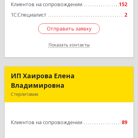
Клиентов на сопровождении
152
Подробнее
1С:Специалист
2
Отправить заявку
Отправить заявку
Показать контакты
Назад
ИП Хаирова Елена
ИП Хаирова Елена
Владимировна
Владимировна
Стерлитамак
Подробнее
Клиентов на сопровождении
89