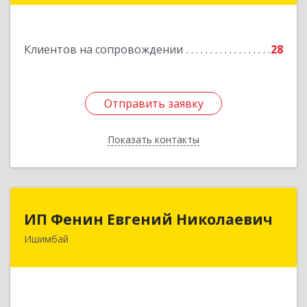
Подробнее
Клиентов на сопровождении
28
Отправить заявку
Отправить заявку
Показать контакты
Назад
ИП Фенин Евгений Николаевич
ИП Фенин Евгений Николаевич
Ишимбай
453211, Башкортостан Респ, Ишимбайский р-н,
Ишимбай г, Мустая Карима ул, дом № 31
Подробнее