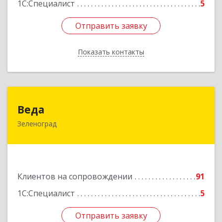
1С:Специалист
5
Отправить заявку
Отправить заявку
Показать контакты
Назад
Веда
Веда
Зеленоград
124683, Москва г, Зеленоград г, корпус 1504,
н.п.II
Подробнее
Клиентов на сопровождении
91
1С:Специалист
5
Отправить заявку
Отправить заявку