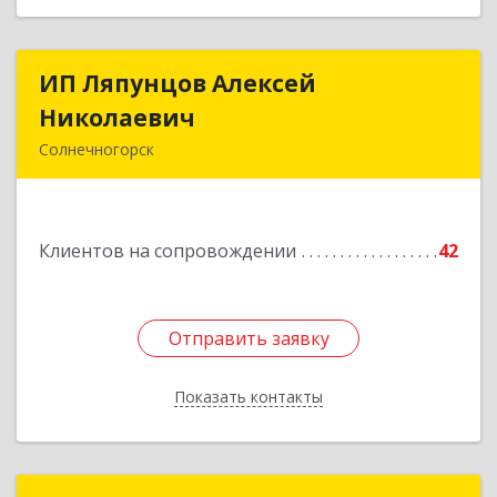
ИП Ляпунцов Алексей
ИП Ляпунцов Алексей
Николаевич
Николаевич
Солнечногорск
Подробнее
Клиентов на сопровождении
42
Отправить заявку
Отправить заявку
Показать контакты
Назад