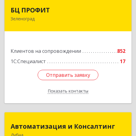
БЦ ПРОФИТ
БЦ ПРОФИТ
Зеленоград
124482, Москва г, Зеленоград г, корпус 340,
этаж 1, пом.Х, ком.1-5
Подробнее
Клиентов на сопровождении
852
1С:Специалист
17
Отправить заявку
Отправить заявку
Показать контакты
Назад
Автоматизация и Консалтинг
Автоматизация и Консалтинг
Дубна