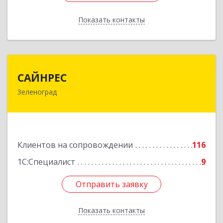
Показать контакты
Назад
САЙНРЕС
САЙНРЕС
Зеленоград
124365, Москва г, Зеленоград г, корпус 2307А,
кв.37
Подробнее
Клиентов на сопровождении
116
1С:Специалист
9
Отправить заявку
Отправить заявку
Показать контакты
Назад