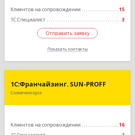
Подробнее
Клиентов на сопровождении
15
1С:Специалист
3
Отправить заявку
Отправить заявку
Показать контакты
Назад
1С:Франчайзинг. SUN-PROFF
1С:Франчайзинг. SUN-PROFF
Солнечногорск
141503, Московская обл, Солнечногорский р-н,
Солнечногорск г, Тамойкина ул, дом № 2, оф.26
Подробнее
Клиентов на сопровождении
16