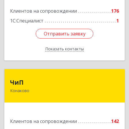
кв.68
Клиентов на сопровождении
176
Подробнее
1С:Специалист
1
Отправить заявку
Отправить заявку
Показать контакты
Назад
ЧиП
ЧиП
Конаково
171255, Тверская обл, Конаковский р-н,
Конаково г, Энергетиков ул, дом № 29, кв.2
Подробнее
Клиентов на сопровождении
142