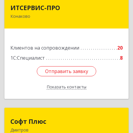
ИТСЕРВИС-ПРО
ИТСЕРВИС-ПРО
Конаково
171252, Тверская обл, Конаковский р-н,
Конаково г, Учебная ул, дом № 17, оф.35
Подробнее
Клиентов на сопровождении
20
1С:Специалист
8
Отправить заявку
Отправить заявку
Показать контакты
Назад
Софт Плюс
Софт Плюс
Дмитров
141851, Московская обл, г.о. Дмитровский,