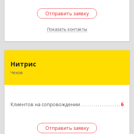
Отправить заявку
Отправить заявку
Показать контакты
Назад
Нитрис
Нитрис
Чехов
142350, Московская обл, Чехов м.о., Столбовая
пгт, Серпуховская ул, дом № 23
Подробнее
Клиентов на сопровождении
6
Отправить заявку
Отправить заявку