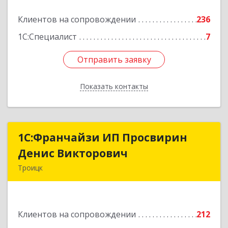
Подробнее
Клиентов на сопровождении
236
1С:Специалист
7
Отправить заявку
Отправить заявку
Показать контакты
Назад
1C:Франчайзи ИП Просвирин
1C:Франчайзи ИП Просвирин
Денис Викторович
Денис Викторович
Троицк
108842, Москва г, вн.тер.г. городской округ
Троицк, Троицк г, Городская ул, дом № 14,
кв.158
Клиентов на сопровождении
212
Подробнее