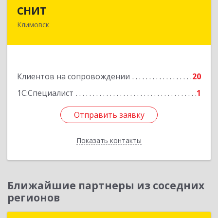
СНИТ
СНИТ
Климовск
142180, Московская обл, Климовск г, Советская
ул, дом № 14
Подробнее
Клиентов на сопровождении
20
1С:Специалист
1
Отправить заявку
Отправить заявку
Показать контакты
Назад
Ближайшие партнеры из соседних
регионов