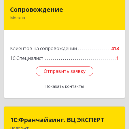
Сопровождение
Сопровождение
Москва
117198, Москва г, Саморы Машела ул, дом № 8,
корпус 1, кв.233
Подробнее
Клиентов на сопровождении
413
1С:Специалист
1
Отправить заявку
Отправить заявку
Показать контакты
Назад
1С:Франчайзинг. ВЦ ЭКСПЕРТ
1С:Франчайзинг. ВЦ ЭКСПЕРТ
Подольск