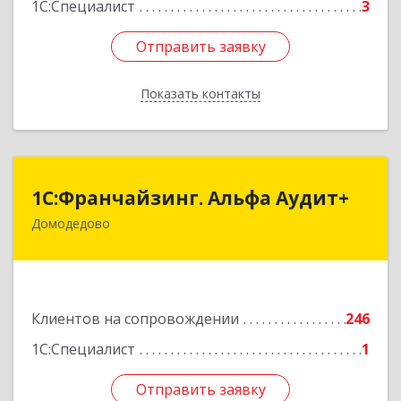
1С:Специалист
3
Отправить заявку
Отправить заявку
Показать контакты
Назад
1С:Франчайзинг. Альфа Аудит+
1С:Франчайзинг. Альфа Аудит+
Домодедово
142001, Московская обл, Домодедово г,
Северный мкр, Каширское ш, дом № 7, оф.41
Подробнее
Клиентов на сопровождении
246
1С:Специалист
1
Отправить заявку
Отправить заявку