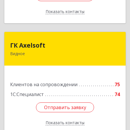
Показать контакты
Назад
ГК Axelsoft
ГК Axelsoft
Видное
142701, Московская обл, Ленинский р-н,
Видное г, Ольховая ул, дом № 2, оф.364
Подробнее
Клиентов на сопровождении
75
1С:Специалист
74
Отправить заявку
Отправить заявку
Показать контакты
Назад