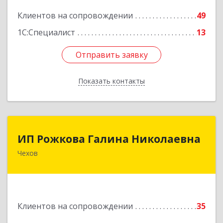
Подробнее
Клиентов на сопровождении
49
1С:Специалист
13
Отправить заявку
Отправить заявку
Показать контакты
Назад
ИП Рожкова Галина Николаевна
ИП Рожкова Галина Николаевна
Чехов
142306, Московская обл, Чеховский р-н, Чехов
г, Лопасненская ул, дом № 7, кв.99
Подробнее
Клиентов на сопровождении
35