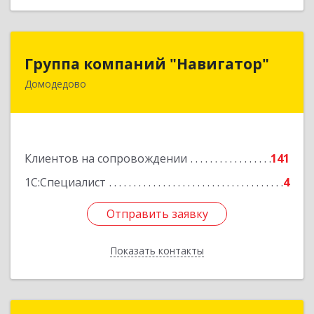
Группа компаний "Навигатор"
Группа компаний "Навигатор"
Домодедово
142001, Московская обл, Домодедово г,
Северный мкр, Каширское ш, дом № 7А, оф.304
Подробнее
Клиентов на сопровождении
141
1С:Специалист
4
Отправить заявку
Отправить заявку
Показать контакты
Назад