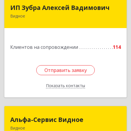
ИП Зубра Алексей Вадимович
ИП Зубра Алексей Вадимович
Видное
142700, Московская обл, Ленинский р-н,
Видное г, Березовая ул, дом № 9, пом.31
Подробнее
Клиентов на сопровождении
114
Отправить заявку
Отправить заявку
Показать контакты
Назад
Альфа-Сервис Видное
Альфа-Сервис Видное
Видное
142701, Московская обл, Ленинский р-н,