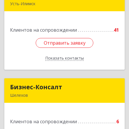
Усть-Илимск
666685, Иркутская обл, Усть-Илимск г,
Энтузиастов ул, дом № 5, оф.1
Клиентов на сопровождении
41
Подробнее
Отправить заявку
Отправить заявку
Показать контакты
Назад
Бизнес-Консалт
Бизнес-Консалт
Шелехов
666034, Иркутская обл, Шелехов г, Култукский
тракт ул
Клиентов на сопровождении
6
Подробнее