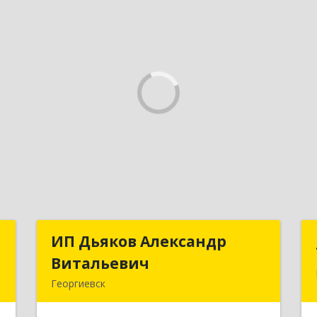
а
ИП Дьяков Александр
ИП Дьяков Александр
ч
Витальевич
Витальевич
Георгиевск
,
Подробнее
я