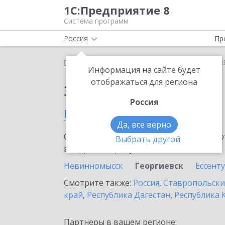
1С:Предприятие 8
Система программ
Россия
Пр
Главная
Сервисы ИТС
1С:СБП C2B
1С:СБП C2
Информация на сайте будет
отображаться для региона
Заказать 1С:СБП C2B
Россия
в Георгиевске
Да, все верно
Ознакомьтесь с информационными карт
Выбрать другой
внедрение продукта.
Невинномысск
Георгиевск
Ессент
Смотрите также:
Россия
,
Ставропольски
край
,
Республика Дагестан
,
Республика 
Партнеры в вашем регионе: