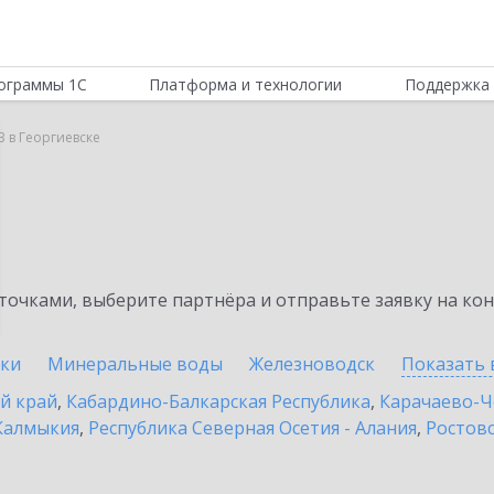
ограммы 1С
Платформа и технологии
Поддержка 
B в Георгиевске
очками, выберите партнёра и отправьте заявку на ко
уки
Минеральные воды
Железноводск
Показать 
й край
,
Кабардино-Балкарская Республика
,
Карачаево-Ч
Калмыкия
,
Республика Северная Осетия - Алания
,
Ростовс