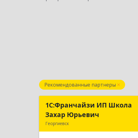
Рекомендованные партнеры
1С:Франчайзи ИП Школа
1С:Франчайзи ИП Школ
Захар Юрьевич
Захар Юрьеви
Георгиевск
357840, Ставропольский край
Георгиевский р-н, Александрийска