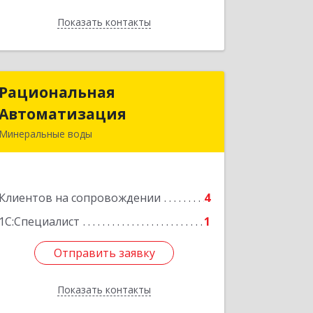
Показать контакты
Назад
Рациональная
Рациональная
Автоматизация
Автоматизация
Минеральные воды
357209, Ставропольский край, м.о.
Минераловодский, Минеральные
Воды г, 22 Партсъезда пр-кт,
Клиентов на сопровождении
домовладение № 9, корпус 1
4
1С:Специалист
1
Подробнее
Отправить заявку
Отправить заявку
Показать контакты
Назад