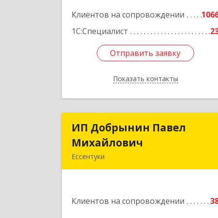
Подробне
Клиентов на сопровождении
106
1С:Специалист
2
Отправить заявку
Отправить заявку
Показать контакты
Назад
ИП Добрынин Павел
ИП Добрынин Паве
Михайлович
Михайлови
Ессентуки
Подробне
Клиентов на сопровождении
3