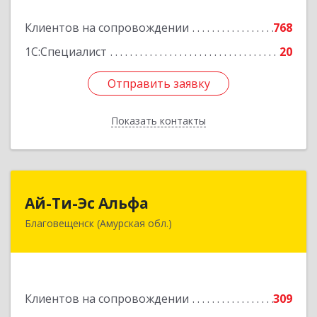
Подробнее
Клиентов на сопровождении
768
1С:Специалист
20
Отправить заявку
Отправить заявку
Показать контакты
Назад
Ай-Ти-Эс Альфа
Ай-Ти-Эс Альфа
Благовещенск (Амурская обл.)
675000, Амурская обл, Благовещенск г, Зейская
ул, дом № 134, оф.515
Подробнее
Клиентов на сопровождении
309