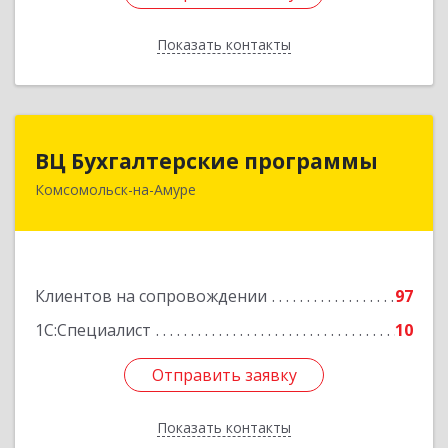
Показать контакты
Назад
ВЦ Бухгалтерские программы
ВЦ Бухгалтерские программы
Комсомольск-на-Амуре
681000, Хабаровский край, Комсомольск-на-
Амуре г, Сидоренко ул, дом № 1А
Подробнее
Клиентов на сопровождении
97
1С:Специалист
10
Отправить заявку
Отправить заявку
Показать контакты
Назад