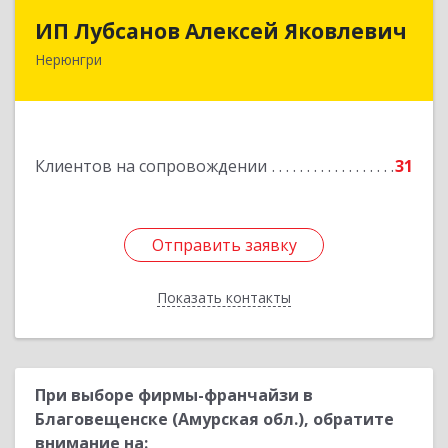
ИП Лубсанов Алексей Яковлевич
ИП Лубсанов Алексей Яковлевич
Нерюнгри
675002, Амурская область, г. Благовещенск, ул.
Краснофлотская ,77/1, кв.38
Подробнее
Клиентов на сопровождении
31
Отправить заявку
Отправить заявку
Показать контакты
Назад
При выборе фирмы-франчайзи в
Благовещенске (Амурская обл.), обратите
внимание на: