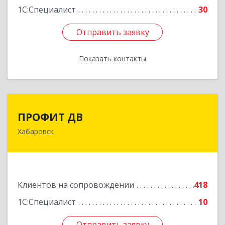
1С:Специалист
30
Отправить заявку
Отправить заявку
Показать контакты
Назад
ПРОФИТ ДВ
ПРОФИТ ДВ
Хабаровск
680000, Хабаровский край, Хабаровск г,
Муравьева-Амурского ул, дом № 25, пом.I
Подробнее
Клиентов на сопровождении
418
1С:Специалист
10
Отправить заявку
Отправить заявку