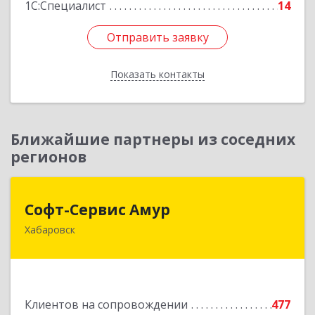
1С:Специалист
14
Отправить заявку
Отправить заявку
Показать контакты
Назад
Ближайшие партнеры из соседних
регионов
Софт-Сервис Амур
Софт-Сервис Амур
Хабаровск
680000, Хабаровский край, Хабаровск г,
Муравьева-Амурского ул., дом № 4, оф.19
Подробнее
Клиентов на сопровождении
477