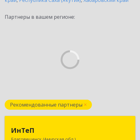
край
,
Республика Саха (Якутия)
,
Хабаровский край
Партнеры в вашем регионе:
Рекомендованные партнеры
ИнТеП
ИнТеП
Благовещенск (Амурская обл.)