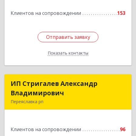
Подробнее
Клиентов на сопровождении
153
Отправить заявку
Отправить заявку
Показать контакты
Назад
ИП Стригалев Александр
ИП Стригалев Александр
Владимирович
Владимирович
Переяславка рп
682910, Хабаровский край, Имени Лазо р-н,
Переяславка рп, Ленина ул, дом № 30, оф.1
Клиентов на сопровождении
96
Подробнее