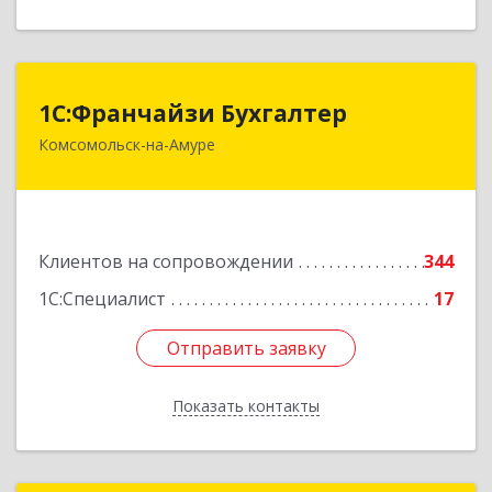
1С:Франчайзи Бухгалтер
1С:Франчайзи Бухгалтер
Комсомольск-на-Амуре
681000, Хабаровский край, Комсомольск-на-
Амуре г, Красногвардейская ул, дом № 14,
оф.202
Подробнее
Клиентов на сопровождении
344
1С:Специалист
17
Отправить заявку
Отправить заявку
Показать контакты
Назад