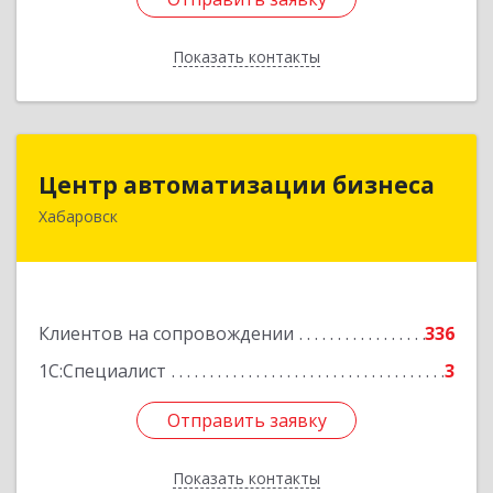
Показать контакты
Назад
Центр автоматизации бизнеса
Центр автоматизации бизнеса
Хабаровск
680030, Хабаровский край, Хабаровск г, Ленина
ул, дом № 4, оф.802
Подробнее
Клиентов на сопровождении
336
1С:Специалист
3
Отправить заявку
Отправить заявку
Показать контакты
Назад