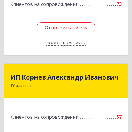
Клиентов на сопровождении
73
Отправить заявку
Отправить заявку
Показать контакты
Назад
ИП Корнев Александр Иванович
ИП Корнев Александр Иванович
Тбилисская
352360, Краснодарский край, Тбилисский р-н,
Тбилисская ст-ца, Первомайская ул, дом № 19/1
Подробнее
Клиентов на сопровождении
57