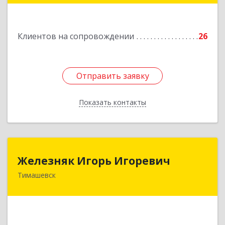
Подробнее
Клиентов на сопровождении
26
Отправить заявку
Отправить заявку
Показать контакты
Назад
Железняк Игорь Игоревич
Железняк Игорь Игоревич
Тимашевск
352700, Краснодарский край, Тимашевский р-н,
Тимашевск г, Смоленская ул, 42
Подробнее