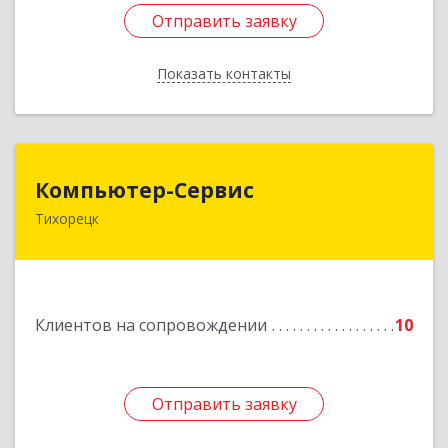
Отправить заявку
Отправить заявку
Показать контакты
Назад
Компьютер-Сервис
Компьютер-Сервис
Тихорецк
352040, Краснодарский край, Павловский р-н,
Павловская ст-ца, Горького ул, дом № 271
Подробнее
Клиентов на сопровождении
10
Отправить заявку
Отправить заявку