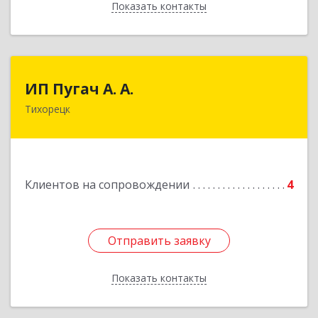
Показать контакты
Назад
ИП Пугач А. А.
ИП Пугач А. А.
Тихорецк
352114, Краснодарский край, Тихорецкий р-н,
Еремизино-Борисовская ст, Школьная ул, дом
№ 97
Подробнее
Клиентов на сопровождении
4
Отправить заявку
Отправить заявку
Показать контакты
Назад