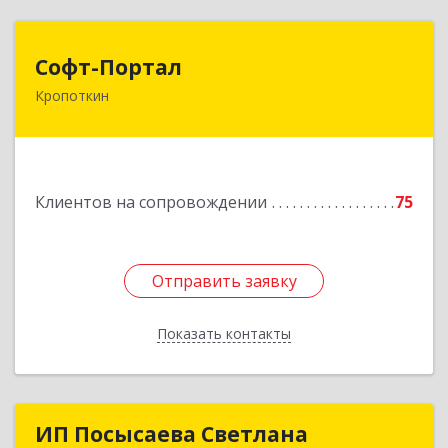
Софт-Портал
Софт-Портал
Кропоткин
352395, Краснодарский край, Кавказский р-н,
Кропоткин г, Лесной пер, дом № 15, кв.61
Подробнее
Клиентов на сопровождении
75
Отправить заявку
Отправить заявку
Показать контакты
Назад
ИП Посысаева Светлана
ИП Посысаева Светлана