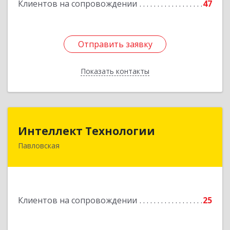
Клиентов на сопровождении
47
Отправить заявку
Отправить заявку
Показать контакты
Назад
Интеллект Технологии
Интеллект Технологии
Павловская
352040, Краснодарский край, Павловский р-н,
Павловская ст-ца, Октябрьская ул, дом № 214
Подробнее
Клиентов на сопровождении
25