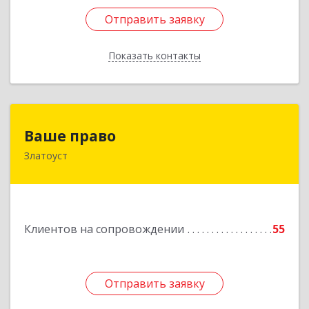
Отправить заявку
Отправить заявку
Показать контакты
Назад
Ваше право
Ваше право
Златоуст
456219, Челябинская обл, Златоуст г,
Молодежный кв-л, дом № 7, кв.136
Подробнее
Клиентов на сопровождении
55
Отправить заявку
Отправить заявку