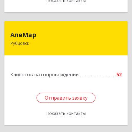
Показать контакты
Назад
АлеМар
АлеМар
Рубцовск
658210, Алтайский край, Рубцовск г,
Комсомольская ул, дом № 80
Подробнее
Клиентов на сопровождении
52
Отправить заявку
Отправить заявку
Показать контакты
Назад