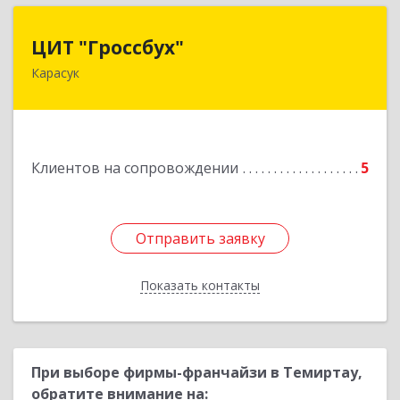
ЦИТ "Гроссбух"
ЦИТ "Гроссбух"
Карасук
632861, Новосибирская обл, Карасукский р-н,
Карасук г, Сорокина ул, дом № 9, оф.3
Подробнее
Клиентов на сопровождении
5
Отправить заявку
Отправить заявку
Показать контакты
Назад
При выборе фирмы-франчайзи в Темиртау,
обратите внимание на: