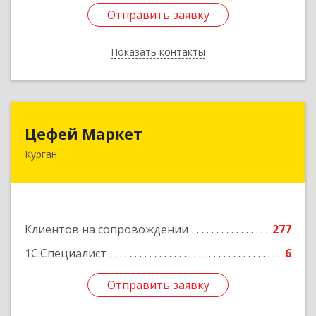
Отправить заявку
Отправить заявку
Показать контакты
Назад
Цефей Маркет
Цефей Маркет
Курган
640002, Курганская обл, Курган г, М.Горького
ул, дом № 35/1
Подробнее
Клиентов на сопровождении
277
1С:Специалист
6
Отправить заявку
Отправить заявку