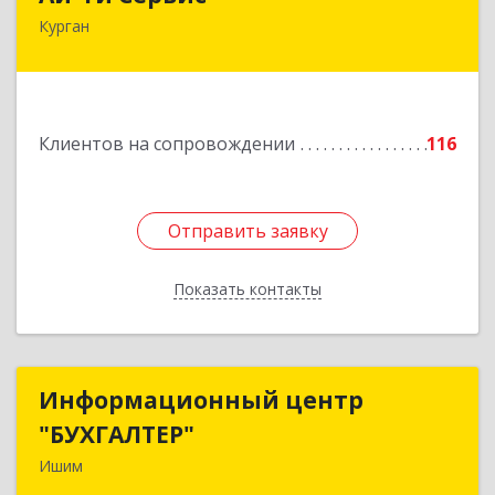
Курган
640032, Курганская обл, г.о. Город Курган,
Курган г, Бажова ул, дом № 49, оф.304
Подробнее
Клиентов на сопровождении
116
Отправить заявку
Отправить заявку
Показать контакты
Назад
Информационный центр
Информационный центр
"БУХГАЛТЕР"
"БУХГАЛТЕР"
Ишим
627750, Тюменская обл, Ишим г, Советская ул,