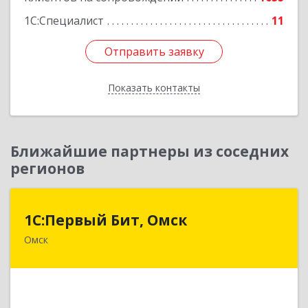
1С:Специалист
11
Отправить заявку
Отправить заявку
Показать контакты
Назад
Ближайшие партнеры из соседних
регионов
1С:Первый Бит, Омск
1С:Первый Бит, Омск
Омск
644099, Омская обл, Омск г, Гагарина ул, дом №
14, оф.208
Подробнее