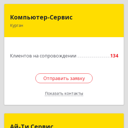
Компьютер-Сервис
Компьютер-Сервис
Курган
640022, Курганская обл, Курган г, Василия
Блюхера ул, дом № 30, пом.1
Подробнее
Клиентов на сопровождении
134
Отправить заявку
Отправить заявку
Показать контакты
Назад
Ай-Ти Сервис
Ай-Ти Сервис