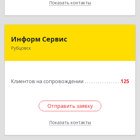
Показать контакты
Назад
Информ Сервис
Информ Сервис
Рубцовск
658204, Алтайский край, Рубцовск г, Алтайская
ул, дом № 7
Подробнее
Клиентов на сопровождении
125
Отправить заявку
Отправить заявку
Показать контакты
Назад