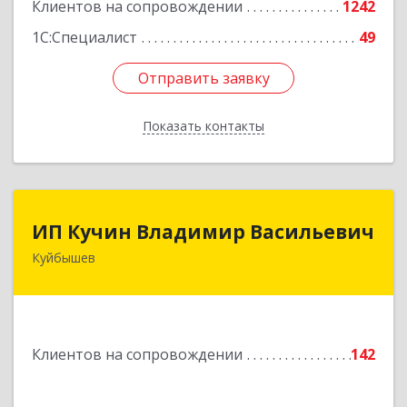
Клиентов на сопровождении
1242
1С:Специалист
49
Отправить заявку
Отправить заявку
Показать контакты
Назад
ИП Кучин Владимир Васильевич
ИП Кучин Владимир Васильевич
Куйбышев
632387, Новосибирская обл, Куйбышев г,
Тургенева ул, дом № 4
Подробнее
Клиентов на сопровождении
142