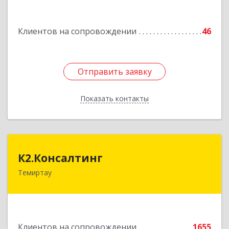
Подробнее
Клиентов на сопровождении
46
Отправить заявку
Отправить заявку
Показать контакты
Назад
К2.Консалтинг
К2.Консалтинг
Темиртау
Республика Казахстан, г.Темиртау, 7мкр, дом 9,
офис 61
Подробнее
Клиентов на сопровождении
1655