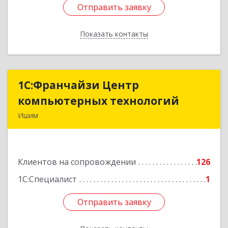
Отправить заявку
Отправить заявку
Показать контакты
Назад
1С:Франчайзи Центр
1С:Франчайзи Центр
компьютерных технологий
компьютерных технологий
Ишим
627750, Тюменская обл, Ишим г, 30 лет ВЛКСМ
ул, дом № 28/2
Клиентов на сопровождении
126
Подробнее
1С:Специалист
1
Отправить заявку
Отправить заявку