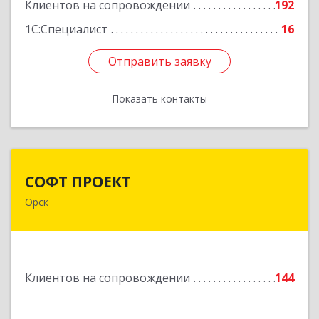
Подробнее
Клиентов на сопровождении
192
1С:Специалист
16
Отправить заявку
Отправить заявку
Показать контакты
Назад
СОФТ ПРОЕКТ
СОФТ ПРОЕКТ
Орск
462430, Оренбургская обл, Орск г,
Добровольского ул, дом № 23, кв.11
Подробнее
Клиентов на сопровождении
144