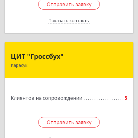
Отправить заявку
Отправить заявку
Показать контакты
Назад
ЦИТ "Гроссбух"
ЦИТ "Гроссбух"
Карасук
632861, Новосибирская обл, Карасукский р-н,
Карасук г, Сорокина ул, дом № 9, оф.3
Подробнее
Клиентов на сопровождении
5
Отправить заявку
Отправить заявку