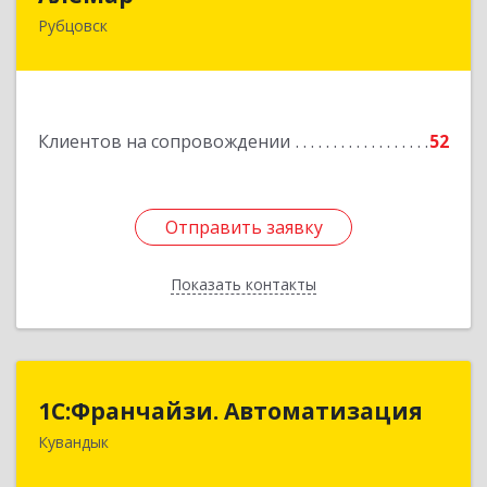
Рубцовск
658210, Алтайский край, Рубцовск г,
Комсомольская ул, дом № 80
Подробнее
Клиентов на сопровождении
52
Отправить заявку
Отправить заявку
Показать контакты
Назад
1С:Франчайзи. Автоматизация
1С:Франчайзи. Автоматизация
Кувандык
462220, Оренбургская обл, Кувандыкский р-н,
Кувандык г, Советская ул, дом № 10