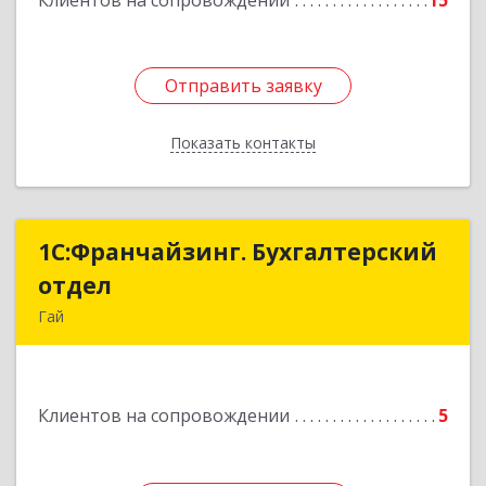
Клиентов на сопровождении
15
Отправить заявку
Отправить заявку
Показать контакты
Назад
1С:Франчайзинг. Бухгалтерский
1С:Франчайзинг. Бухгалтерский
отдел
отдел
Гай
462635, Оренбургская обл, Гай г, Победы пр-кт,
дом № 1, кв.12
Клиентов на сопровождении
5
Подробнее