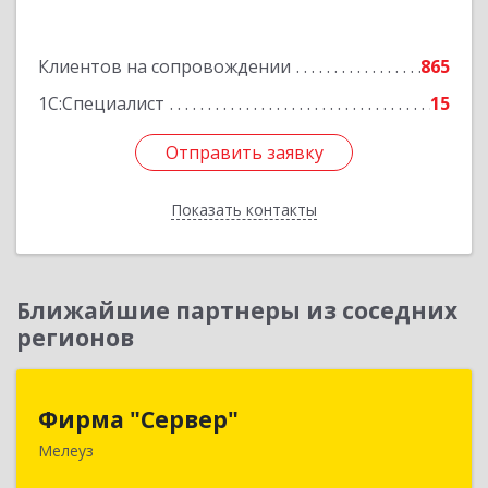
Подробнее
Клиентов на сопровождении
865
1С:Специалист
15
Отправить заявку
Отправить заявку
Показать контакты
Назад
Ближайшие партнеры из соседних
регионов
Фирма "Сервер"
Фирма "Сервер"
Мелеуз
453852, Башкортостан Респ, Мелеузовский р-н,
Мелеуз г, 32-й мкр, дом № 36