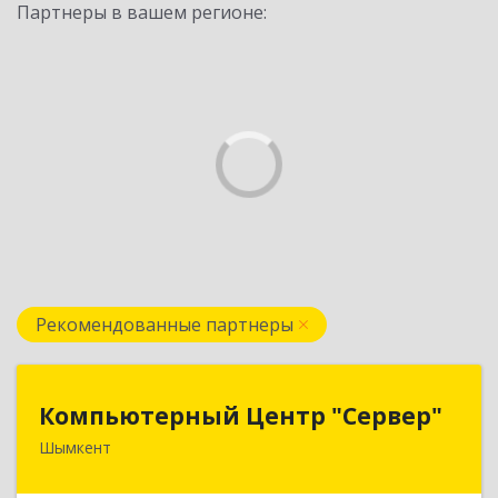
Партнеры в вашем регионе:
Рекомендованные партнеры
Компьютерный Центр "Сервер"
Компьютерный Центр "Сервер"
Шымкент
Казахстан, 160000, г. Шымкент, ул. Казыбек-Би,
д.5