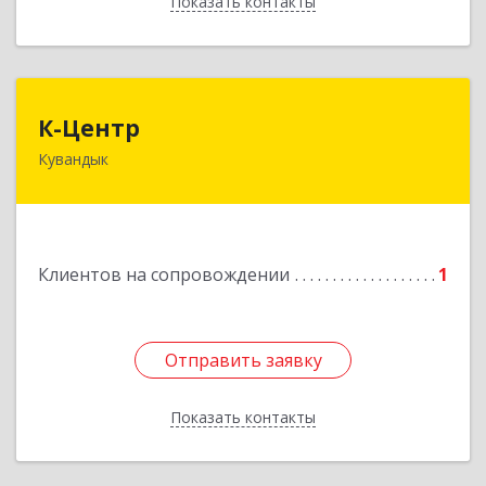
Показать контакты
Назад
К-Центр
К-Центр
Кувандык
462243, Оренбургская обл, Кувандыкский р-н,
Кувандык г, Ленина ул, дом № 20
Подробнее
Клиентов на сопровождении
1
Отправить заявку
Отправить заявку
Показать контакты
Назад