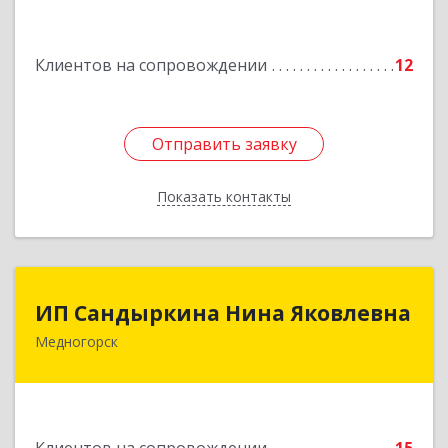
Подробнее
Клиентов на сопровождении
12
Отправить заявку
Отправить заявку
Показать контакты
Назад
ИП Сандыркина Нина Яковлевна
ИП Сандыркина Нина Яковлевна
Медногорск
462270, Оренбургская обл, Медногорск г,
Металлургов ул, дом № 19, кв.22
Подробнее