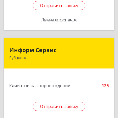
Отправить заявку
Отправить заявку
Показать контакты
Назад
Информ Сервис
Информ Сервис
Рубцовск
658204, Алтайский край, Рубцовск г, Алтайская
ул, дом № 7
Подробнее
Клиентов на сопровождении
125
Отправить заявку
Отправить заявку