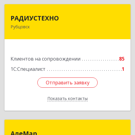
РАДИУСТЕХНО
РАДИУСТЕХНО
Рубцовск
658225, Алтайский край, Рубцовск г, Ленина пр-
кт, дом № 206, оф.427
Подробнее
Клиентов на сопровождении
85
1С:Специалист
1
Отправить заявку
Отправить заявку
Показать контакты
Назад
АлеМар
АлеМар