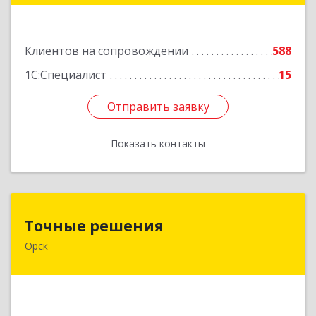
Подробнее
Клиентов на сопровождении
588
1С:Специалист
15
Отправить заявку
Отправить заявку
Показать контакты
Назад
Точные решения
Точные решения
Орск
462403, Оренбургская обл, Орск г,
Краматорская ул, дом № 2Б, пом.3, этаж 1, офис
2