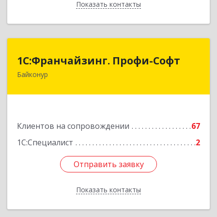
Показать контакты
Назад
1С:Франчайзинг. Профи-Софт
1С:Франчайзинг. Профи-Софт
Байконур
468320, Байконур г, Ленина ул, дом № 10,
кв.1+2+3
Подробнее
Клиентов на сопровождении
67
1С:Специалист
2
Отправить заявку
Отправить заявку
Показать контакты
Назад