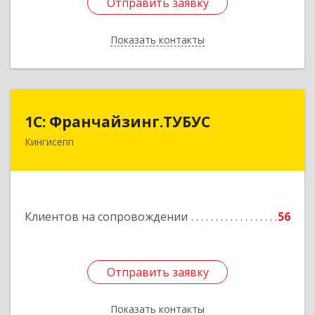
Отправить заявку
Отправить заявку
Показать контакты
Назад
1С: Франчайзинг.ТУБУС
1С: Франчайзинг.ТУБУС
Кингисепп
Подробнее
Клиентов на сопровождении
56
Отправить заявку
Отправить заявку
Показать контакты
Назад