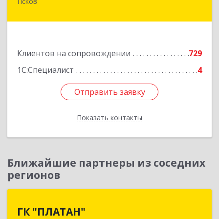
Псков
180000, Псковская обл, Псков г, Советская ул,
дом № 42г
Подробнее
Клиентов на сопровождении
729
1С:Специалист
4
Отправить заявку
Отправить заявку
Показать контакты
Назад
Ближайшие партнеры из соседних
регионов
ГК "ПЛАТАН"
ГК "ПЛАТАН"