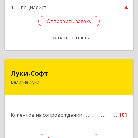
1С:Специалист
4
Отправить заявку
Отправить заявку
Показать контакты
Назад
Луки-Софт
Луки-Софт
Великие Луки
182113, Псковская обл, Великие Луки г,
Октябрьский пр-кт, дом № 56А, оф.2
Подробнее
Клиентов на сопровождении
101