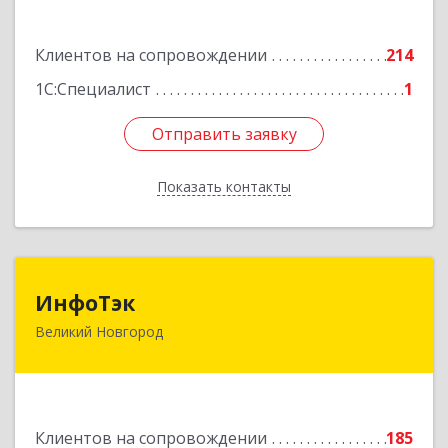
Подробнее
Клиентов на сопровождении
214
1С:Специалист
1
Отправить заявку
Отправить заявку
Показать контакты
Назад
ИнфоТэк
ИнфоТэк
Великий Новгород
173003, Новгородская обл, Великий Новгород
г, Великая ул, дом № 22
Подробнее
Клиентов на сопровождении
185