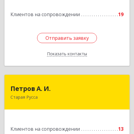
Подробнее
Клиентов на сопровождении
19
Отправить заявку
Отправить заявку
Показать контакты
Назад
Петров А. И.
Петров А. И.
Старая Русса
Старая Русса, пер.Волотовский, д.23
Подробнее
Клиентов на сопровождении
13