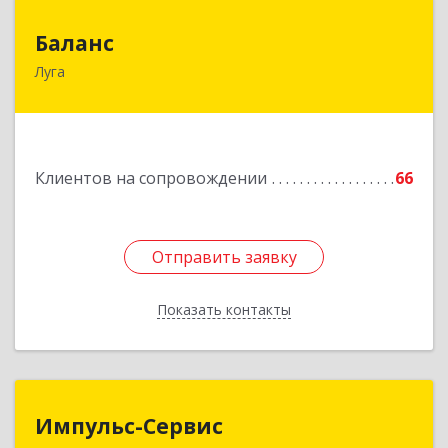
Баланс
Баланс
Луга
188230, Ленинградская обл, Луга г, Урицкого
пр-кт, дом № 77а
Подробнее
Клиентов на сопровождении
66
Отправить заявку
Отправить заявку
Показать контакты
Назад
Импульс-Сервис
Импульс-Сервис