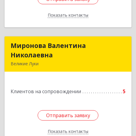
Показать контакты
Назад
Миронова Валентина
Миронова Валентина
Николаевна
Николаевна
Великие Луки
Подробнее
Клиентов на сопровождении
5
Отправить заявку
Отправить заявку
Показать контакты
Назад