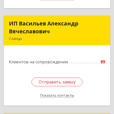
ИП Васильев Александр
ИП Васильев Александр
Вячеславович
Вячеславович
Сланцы
Ленинградская обл, Сланцы г, Спортивная ул,
дом № 2
Клиентов на сопровождении
89
Подробнее
Отправить заявку
Отправить заявку
Показать контакты
Назад