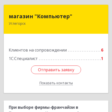
магазин "Компьютер"
магазин "Компьютер"
Углегорск
694920, Сахалинская обл, Углегорский р-н,
Углегорск г, Победы ул, дом № 169, оф.4
Подробнее
Клиентов на сопровождении
6
1С:Специалист
1
Отправить заявку
Отправить заявку
Показать контакты
Назад
При выборе фирмы-франчайзи в