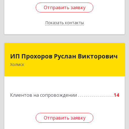
Отправить заявку
Отправить заявку
Показать контакты
Назад
ИП Прохоров Руслан Викторович
ИП Прохоров Руслан Викторович
Холмск
694620, Сахалинская обл, Холмский р-н, Холмск
г, Александра Матросова ул, дом № 6Б, кв.32
Подробнее
Клиентов на сопровождении
14
Отправить заявку
Отправить заявку