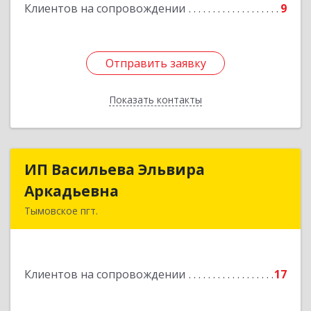
Клиентов на сопровождении
9
Отправить заявку
Отправить заявку
Показать контакты
Назад
ИП Васильева Эльвира
ИП Васильева Эльвира
Аркадьевна
Аркадьевна
Тымовское пгт.
694400, Сахалинская обл, Тымовский р-н,
Тымовское пгт, Красноармейская ул, дом № 34,
кв.9
Клиентов на сопровождении
17
Подробнее