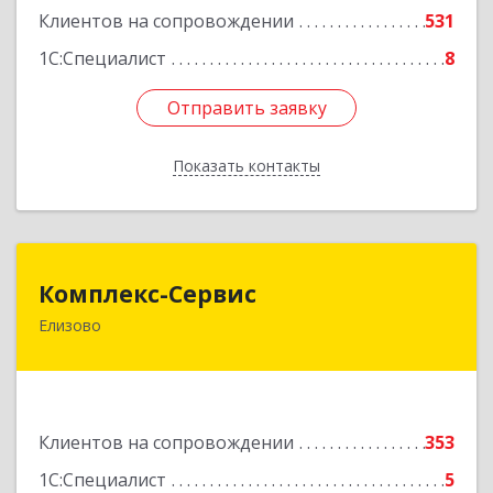
Подробнее
Клиентов на сопровождении
531
1С:Специалист
8
Отправить заявку
Отправить заявку
Показать контакты
Назад
Комплекс-Сервис
Комплекс-Сервис
Елизово
684000, Камчатский край, Елизовский р-н,
Елизово г, Мурманская ул, дом № 4, пом.1
Подробнее
Клиентов на сопровождении
353
1С:Специалист
5