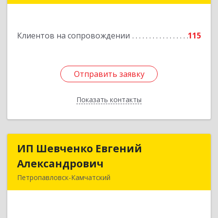
"С"
Подробнее
Клиентов на сопровождении
115
Отправить заявку
Отправить заявку
Показать контакты
Назад
ИП Шевченко Евгений
ИП Шевченко Евгений
Александрович
Александрович
Петропавловск-Камчатский
683010, Камчатский край, Петропавловск-
Камчатский г, Капитана Драбкина ул, дом № 14,
кв.3