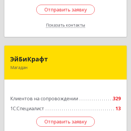
Отправить заявку
Отправить заявку
Показать контакты
Назад
ЭйБиКрафт
ЭйБиКрафт
Магадан
685000, Магаданская обл, Магадан г, Полярная
ул, дом № 21А
Подробнее
Клиентов на сопровождении
329
1С:Специалист
13
Отправить заявку
Отправить заявку