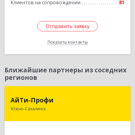
Клиентов на сопровождении
81
Подробнее
Отправить заявку
Отправить заявку
Показать контакты
Назад
Ближайшие партнеры из соседних
регионов
АйТи-Профи
АйТи-Профи
Южно-Сахалинск
693023, Сахалинская обл, город Южно-
Сахалинск г.о., Южно-Сахалинск г, Емельянова
А.О. ул, дом № 4