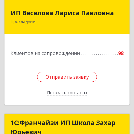
ИП Веселова Лариса Павловна
ИП Веселова Лариса Павловна
Прохладный
361045, Кабардино-Балкарская Респ,
Прохладный г, Добровольская ул, дом № 31
Подробнее
Клиентов на сопровождении
98
Отправить заявку
Отправить заявку
Показать контакты
Назад
1С:Франчайзи ИП Школа Захар
1С:Франчайзи ИП Школа Захар
Юрьевич
Юрьевич