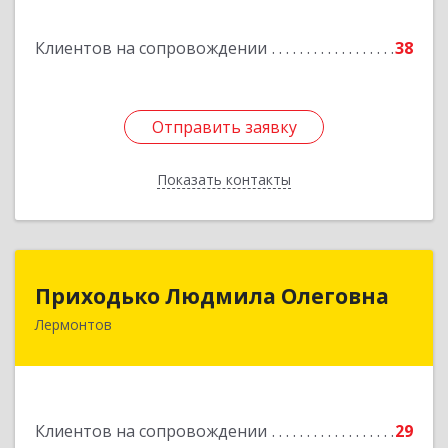
Клиентов на сопровождении
38
Отправить заявку
Отправить заявку
Показать контакты
Назад
Приходько Людмила Олеговна
Приходько Людмила Олеговна
Лермонтов
357341, Лермонтов г, П.Лумумбы ул, дом №
43/2, кв.44
Подробнее
Клиентов на сопровождении
29