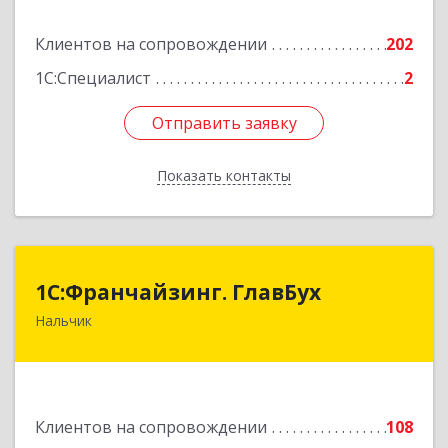
Подробнее
Клиентов на сопровождении
202
1С:Специалист
2
Отправить заявку
Отправить заявку
Показать контакты
Назад
1С:Франчайзинг. ГлавБух
1С:Франчайзинг. ГлавБух
Нальчик
360000, Кабардино-Балкарская Респ, Нальчик г,
Пачева ул, дом № 13, ТОД Европа, этаж 3, оф.2
Подробнее
Клиентов на сопровождении
108