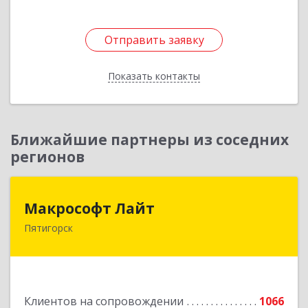
Отправить заявку
Отправить заявку
Показать контакты
Назад
Ближайшие партнеры из соседних
регионов
Макрософт Лайт
Макрософт Лайт
Пятигорск
357501, Ставропольский край, Пятигорск г,
Коста Хетагурова ул, дом № 4
Подробнее
Клиентов на сопровождении
1066