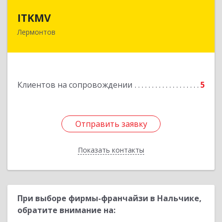
ITKMV
ITKMV
Лермонтов
Подробнее
Клиентов на сопровождении
5
Отправить заявку
Отправить заявку
Показать контакты
Назад
При выборе фирмы-франчайзи в Нальчике,
обратите внимание на: