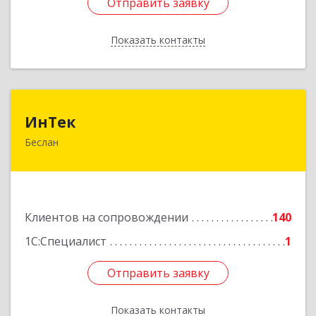
Отправить заявку
Отправить заявку
Показать контакты
Назад
ИнТек
ИнТек
Беслан
363000, Северная Осетия - Алания Респ,
Правобережный, Беслан г, Комсомольская ул,
дом № 69
Подробнее
Клиентов на сопровождении
140
1С:Специалист
1
Отправить заявку
Отправить заявку
Показать контакты
Назад