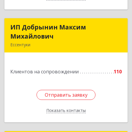
ИП Добрынин Максим
ИП Добрынин Максим
Михайлович
Михайлович
Ессентуки
357601, Ставропольский край, Ессентуки,
Спасателей, дом № 5, кв.43
Клиентов на сопровождении
110
Подробнее
Отправить заявку
Отправить заявку
Показать контакты
Назад