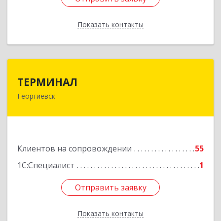
Показать контакты
Назад
ТЕРМИНАЛ
ТЕРМИНАЛ
Георгиевск
357820, Ставропольский край, Георгиевск г,
Калинина ул, дом № 109
Подробнее
Клиентов на сопровождении
55
1С:Специалист
1
Отправить заявку
Отправить заявку
Показать контакты
Назад