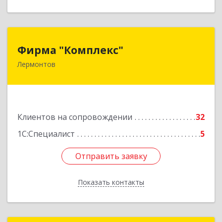
Фирма "Комплекс"
Фирма "Комплекс"
Лермонтов
357348, Ставропольский край, Лермонтов г,
Острогорка с, Степная ул, дом № 46, а
Подробнее
Клиентов на сопровождении
32
1С:Специалист
5
Отправить заявку
Отправить заявку
Показать контакты
Назад