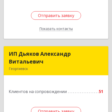
Отправить заявку
Отправить заявку
Показать контакты
Назад
ИП Дьяков Александр
ИП Дьяков Александр
Витальевич
Витальевич
Георгиевск
Подробнее
Клиентов на сопровождении
51
Отправить заявку
Отправить заявку