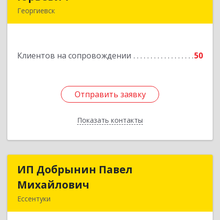
Георгиевск
357840, Ставропольский край, Георгиевский р-
н, Александрийская ст-ца, Курдюмовский пер,
дом № 10
Клиентов на сопровождении
50
Подробнее
Отправить заявку
Отправить заявку
Показать контакты
Назад
ИП Добрынин Павел
ИП Добрынин Павел
Михайлович
Михайлович
Ессентуки
Подробнее